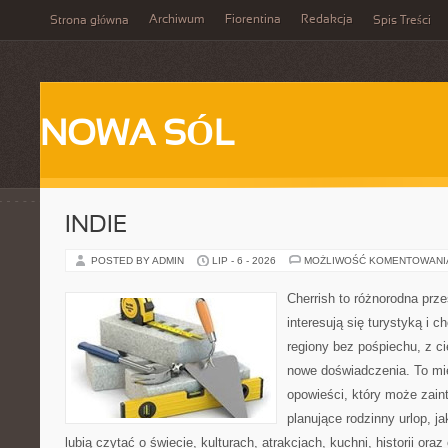
Archiwum
Fiorentina
Redakcja
Strona główna
Spis Treści
NOWA SÓL
INDIE
POSTED BY ADMIN
LIP - 6 - 2026
MOŻLIWOŚĆ KOMENTOWAN
Cherrish to różnorodna prze
interesują się turystyką i
regiony bez pośpiechu, z ci
nowe doświadczenia. To mi
opowieści, który może zai
planujące rodzinny urlop, ja
lubią czytać o świecie, kulturach, atrakcjach, kuchni, historii ora