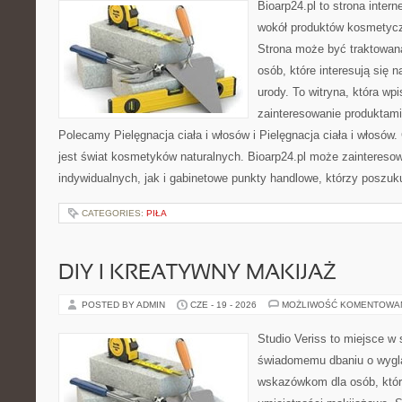
Bioarp24.pl to strona intern
wokół produktów kosmetycz
Strona może być traktowana
osób, które interesują się 
urody. To witryna, która wp
zainteresowanie produktami
Polecamy Pielęgnacja ciała i włosów i Pielęgnacja ciała i włos
jest świat kosmetyków naturalnych. Bioarp24.pl może zaintereso
indywidualnych, jak i gabinetowe punkty handlowe, którzy poszuk
CATEGORIES:
PIŁA
DIY I KREATYWNY MAKIJAŻ
POSTED BY ADMIN
CZE - 19 - 2026
MOŻLIWOŚĆ KOMENTOWA
Studio Veriss to miejsce w
świadomemu dbaniu o wygl
wskazówkom dla osób, któr