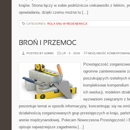
krajów. Strona łączy w sobie podróżnicze ciekawostki z lekkim,
opowiadania, dzięki czemu można tu […]
CATEGORIES:
ROLA SNU W REGENERACJI
BROŃ I PRZEMOC
POSTED BY ADMIN
LIP - 5 - 2026
MOŻLIWOŚĆ KOMENTOWAN
Przestępczość zorganizowan
ogromne zainteresowanie za
poszukujących rzetelnych i
kompleksowe kompendium in
ich ewolucji, modelom dział
wyzwaniom związanym z b
prezentuje temat w sposób informacyjny, koncentrując się na om
działalnością zorganizowanych grup przestępczych w kraju, pańs
arenie międzynarodowej. Polecam Nowoczesna Przestępczość i B
opisuje najważniejsze zagadnienia […]