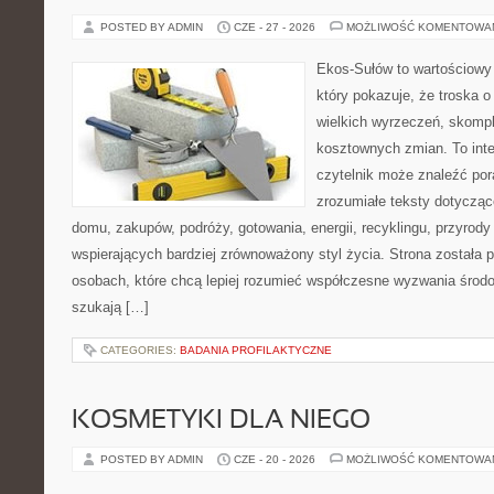
POSTED BY ADMIN
CZE - 27 - 2026
MOŻLIWOŚĆ KOMENTOWA
Ekos-Sułów to wartościowy 
który pokazuje, że troska 
wielkich wyrzeczeń, skompl
kosztownych zmian. To int
czytelnik może znaleźć por
zrozumiałe teksty dotyczą
domu, zakupów, podróży, gotowania, energii, recyklingu, przyrod
wspierających bardziej zrównoważony styl życia. Strona została
osobach, które chcą lepiej rozumieć współczesne wyzwania środ
szukają […]
CATEGORIES:
BADANIA PROFILAKTYCZNE
KOSMETYKI DLA NIEGO
POSTED BY ADMIN
CZE - 20 - 2026
MOŻLIWOŚĆ KOMENTOWA