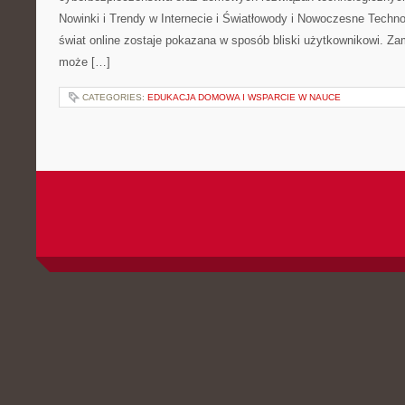
Nowinki i Trendy w Internecie i Światłowody i Nowoczesne Techno
świat online zostaje pokazana w sposób bliski użytkownikowi. Zami
może […]
CATEGORIES:
EDUKACJA DOMOWA I WSPARCIE W NAUCE