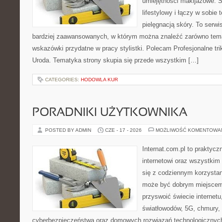
umiejętności makijażowe. S
lifestylowy i łączy w sobie
pielęgnacją skóry. To serwi
bardziej zaawansowanych, w którym można znaleźć zarówno temat
wskazówki przydatne w pracy stylistki. Polecam Profesjonalne tri
Uroda. Tematyka strony skupia się przede wszystkim […]
CATEGORIES:
HODOWLA KUR
PORADNIKI UŻYTKOWNIKA
POSTED BY ADMIN
CZE - 17 - 2026
MOŻLIWOŚĆ KOMENTOWA
Internat.com.pl to praktyc
internetowi oraz wszystkim
się z codziennym korzystan
może być dobrym miejscem 
przyswoić świecie internet
światłowodów, 5G, chmury, 
cyberbezpieczeństwa oraz domowych rozwiązań technologicznych