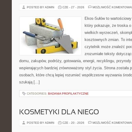
POSTED BY ADMIN
CZE - 27 - 2026
MOŻLIWOŚĆ KOMENTOWA
Ekos-Sułów to wartościowy 
który pokazuje, że troska 
wielkich wyrzeczeń, skompl
kosztownych zmian. To int
czytelnik może znaleźć por
zrozumiałe teksty dotyczą
domu, zakupów, podróży, gotowania, energii, recyklingu, przyrod
wspierających bardziej zrównoważony styl życia. Strona została
osobach, które chcą lepiej rozumieć współczesne wyzwania środ
szukają […]
CATEGORIES:
BADANIA PROFILAKTYCZNE
KOSMETYKI DLA NIEGO
POSTED BY ADMIN
CZE - 20 - 2026
MOŻLIWOŚĆ KOMENTOWA