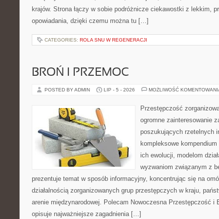
krajów. Strona łączy w sobie podróżnicze ciekawostki z lekkim,
opowiadania, dzięki czemu można tu […]
CATEGORIES:
ROLA SNU W REGENERACJI
BROŃ I PRZEMOC
POSTED BY ADMIN
LIP - 5 - 2026
MOŻLIWOŚĆ KOMENTOWAN
Przestępczość zorganizowan
ogromne zainteresowanie za
poszukujących rzetelnych i
kompleksowe kompendium in
ich ewolucji, modelom dział
wyzwaniom związanym z b
prezentuje temat w sposób informacyjny, koncentrując się na om
działalnością zorganizowanych grup przestępczych w kraju, pańs
arenie międzynarodowej. Polecam Nowoczesna Przestępczość i B
opisuje najważniejsze zagadnienia […]