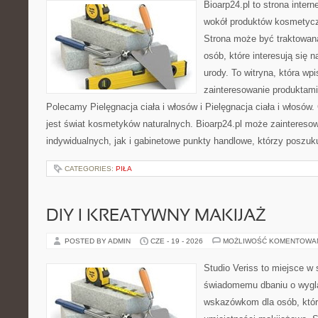
Bioarp24.pl to strona intern
wokół produktów kosmetycz
Strona może być traktowana
osób, które interesują się 
urody. To witryna, która wp
zainteresowanie produktami
Polecamy Pielęgnacja ciała i włosów i Pielęgnacja ciała i włos
jest świat kosmetyków naturalnych. Bioarp24.pl może zaintereso
indywidualnych, jak i gabinetowe punkty handlowe, którzy poszuk
CATEGORIES:
PIŁA
DIY I KREATYWNY MAKIJAŻ
POSTED BY ADMIN
CZE - 19 - 2026
MOŻLIWOŚĆ KOMENTOWA
Studio Veriss to miejsce w
świadomemu dbaniu o wygl
wskazówkom dla osób, któr