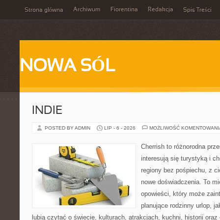
Archiwum
Fiorentina
Redakcja
Strona główna
Spis Treści
NOWA SÓL
INDIE
POSTED BY ADMIN
LIP - 6 - 2026
MOŻLIWOŚĆ KOMENTOWAN
Cherrish to różnorodna prze
interesują się turystyką i
regiony bez pośpiechu, z ci
nowe doświadczenia. To mi
opowieści, który może zai
planujące rodzinny urlop, ja
lubią czytać o świecie, kulturach, atrakcjach, kuchni, historii ora