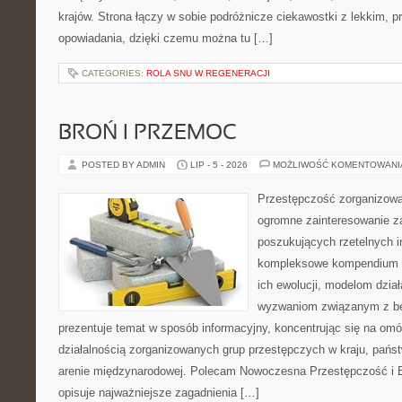
krajów. Strona łączy w sobie podróżnicze ciekawostki z lekkim,
opowiadania, dzięki czemu można tu […]
CATEGORIES:
ROLA SNU W REGENERACJI
BROŃ I PRZEMOC
POSTED BY ADMIN
LIP - 5 - 2026
MOŻLIWOŚĆ KOMENTOWAN
Przestępczość zorganizowan
ogromne zainteresowanie za
poszukujących rzetelnych i
kompleksowe kompendium in
ich ewolucji, modelom dział
wyzwaniom związanym z b
prezentuje temat w sposób informacyjny, koncentrując się na om
działalnością zorganizowanych grup przestępczych w kraju, pańs
arenie międzynarodowej. Polecam Nowoczesna Przestępczość i B
opisuje najważniejsze zagadnienia […]