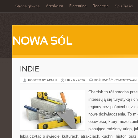
Archiwum
Fiorentina
Redakcja
Strona główna
Spis Treści
NOWA SÓL
INDIE
POSTED BY ADMIN
LIP - 6 - 2026
MOŻLIWOŚĆ KOMENTOWAN
Cherrish to różnorodna prze
interesują się turystyką i
regiony bez pośpiechu, z ci
nowe doświadczenia. To mi
opowieści, który może zai
planujące rodzinny urlop, ja
lubią czytać o świecie, kulturach, atrakcjach, kuchni, historii ora