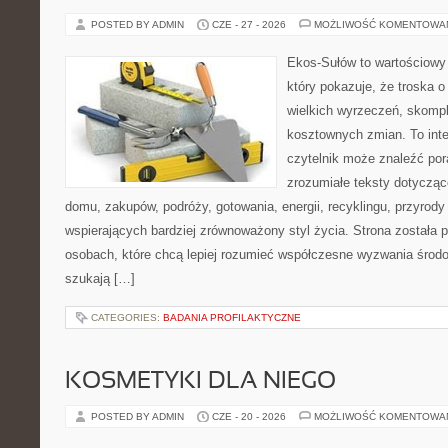
POSTED BY ADMIN
CZE - 27 - 2026
MOŻLIWOŚĆ KOMENTOWA
Ekos-Sułów to wartościowy 
który pokazuje, że troska 
wielkich wyrzeczeń, skompl
kosztownych zmian. To int
czytelnik może znaleźć por
zrozumiałe teksty dotyczą
domu, zakupów, podróży, gotowania, energii, recyklingu, przyrod
wspierających bardziej zrównoważony styl życia. Strona została
osobach, które chcą lepiej rozumieć współczesne wyzwania środ
szukają […]
CATEGORIES:
BADANIA PROFILAKTYCZNE
KOSMETYKI DLA NIEGO
POSTED BY ADMIN
CZE - 20 - 2026
MOŻLIWOŚĆ KOMENTOWA