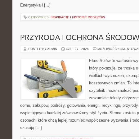
Energetyka i […]
CATEGORIES:
INSPIRACJE I HISTORIE RODZICÓW
PRZYRODA I OCHRONA ŚRODOW
POSTED BY ADMIN
CZE - 27 - 2026
MOŻLIWOŚĆ KOMENTOWA
Ekos-Sułów to wartościowy 
który pokazuje, że troska 
wielkich wyrzeczeń, skompl
kosztownych zmian. To int
czytelnik może znaleźć por
zrozumiałe teksty dotyczą
domu, zakupów, podróży, gotowania, energii, recyklingu, przyrod
wspierających bardziej zrównoważony styl życia. Strona została
osobach, które chcą lepiej rozumieć współczesne wyzwania środ
szukają […]