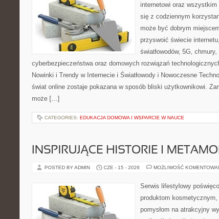
internetowi oraz wszystkim
się z codziennym korzystan
może być dobrym miejscem 
przyswoić świecie internet
światłowodów, 5G, chmury, 
cyberbezpieczeństwa oraz domowych rozwiązań technologicznych
Nowinki i Trendy w Internecie i Światłowody i Nowoczesne Techno
świat online zostaje pokazana w sposób bliski użytkownikowi. Zami
może […]
CATEGORIES:
EDUKACJA DOMOWA I WSPARCIE W NAUCE
INSPIRUJĄCE HISTORIE I METAM
POSTED BY ADMIN
CZE - 15 - 2026
MOŻLIWOŚĆ KOMENTOWA
Serwis lifestylowy poświęcon
produktom kosmetycznym, u
pomysłom na atrakcyjny wyg