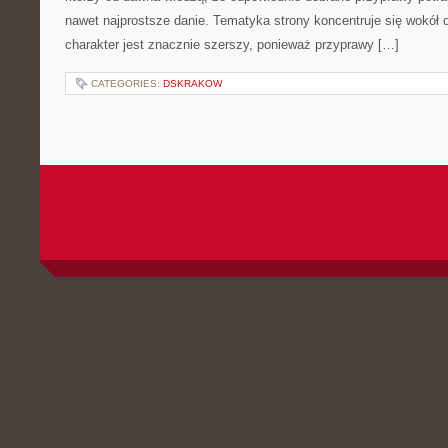
nawet najprostsze danie. Tematyka strony koncentruje się wokół or
charakter jest znacznie szerszy, ponieważ przyprawy […]
CATEGORIES:
DSKRAKOW