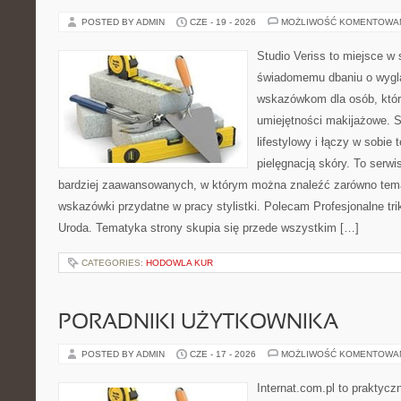
POSTED BY ADMIN
CZE - 19 - 2026
MOŻLIWOŚĆ KOMENTOWA
Studio Veriss to miejsce w
świadomemu dbaniu o wygl
wskazówkom dla osób, któr
umiejętności makijażowe. S
lifestylowy i łączy w sobie
pielęgnacją skóry. To serwi
bardziej zaawansowanych, w którym można znaleźć zarówno temat
wskazówki przydatne w pracy stylistki. Polecam Profesjonalne tri
Uroda. Tematyka strony skupia się przede wszystkim […]
CATEGORIES:
HODOWLA KUR
PORADNIKI UŻYTKOWNIKA
POSTED BY ADMIN
CZE - 17 - 2026
MOŻLIWOŚĆ KOMENTOWA
Internat.com.pl to praktyc