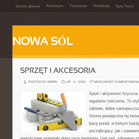
Archiwum
Fiorentina
Redakcja
Strona główna
Spis Treści
NOWA SÓL
SPRZĘT I AKCESORIA
POSTED BY ADMIN
LIP - 4 - 2026
MOŻLIWOŚĆ KOMENTOWAN
Sport i aktywność fizyczna 
regularne ćwiczenia. To sty
zdrowie, dobre samopoczuci
Strona poświęcona tej tem
bazę porad, w którym każdy
początkujący, jak i zaawa
wartościowe materiały dotyczące treningów, ćwiczeń, zdrowego st