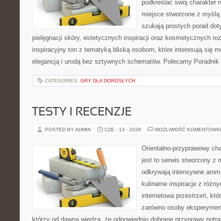
podkreślać swój charakter n
miejsce stworzone z myślą 
szukają prostych porad dot
pielęgnacji skóry, estetycznych inspiracji oraz kosmetycznych ro
inspiracyjny ton z tematyką bliską osobom, które interesują się m
elegancją i urodą bez sztywnych schematów. Polecamy Poradnik 
CATEGORIES:
GRY DLA DOROSŁYCH
TESTY I RECENZJE
POSTED BY ADMIN
CZE - 13 - 2026
MOŻLIWOŚĆ KOMENTOWA
Orientalno-przyprawowy char
jest to serwis stworzony z 
odkrywają intensywne aroma
kulinarne inspiracje z różny
internetowa przestrzeń, kt
zarówno osoby eksperymentu
którzy od dawna wiedzą, że odpowiednio dobrane przyprawy potraf