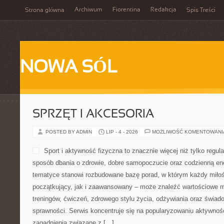
Archiwum
Fiorentina
Redakcja
Strona główna
Spis Treści
NOWA SÓL
SPRZĘT I AKCESORIA
POSTED BY ADMIN
LIP - 4 - 2026
MOŻLIWOŚĆ KOMENTOWAN
Sport i aktywność fizyczna to znacznie więcej niż tylko regula
sposób dbania o zdrowie, dobre samopoczucie oraz codzienną ene
tematyce stanowi rozbudowane bazę porad, w którym każdy miłoś
początkujący, jak i zaawansowany – może znaleźć wartościowe m
treningów, ćwiczeń, zdrowego stylu życia, odżywiania oraz świad
sprawności. Serwis koncentruje się na popularyzowaniu aktywnośc
zagadnienia związane z […]