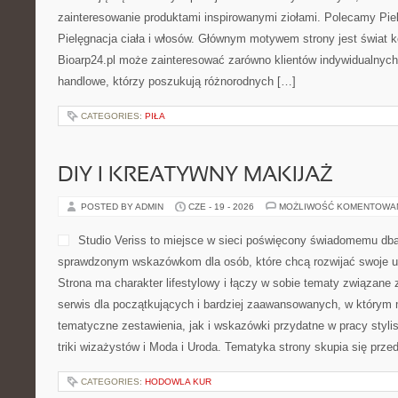
zainteresowanie produktami inspirowanymi ziołami. Polecamy Pielę
Pielęgnacja ciała i włosów. Głównym motywem strony jest świat 
Bioarp24.pl może zainteresować zarówno klientów indywidualnych,
handlowe, którzy poszukują różnorodnych […]
CATEGORIES:
PIŁA
DIY I KREATYWNY MAKIJAŻ
POSTED BY ADMIN
CZE - 19 - 2026
MOŻLIWOŚĆ KOMENTOWA
Studio Veriss to miejsce w sieci poświęcony świadomemu dba
sprawdzonym wskazówkom dla osób, które chcą rozwijać swoje u
Strona ma charakter lifestylowy i łączy w sobie tematy związane z
serwis dla początkujących i bardziej zaawansowanych, w którym
tematyczne zestawienia, jak i wskazówki przydatne w pracy styli
triki wizażystów i Moda i Uroda. Tematyka strony skupia się prz
CATEGORIES:
HODOWLA KUR