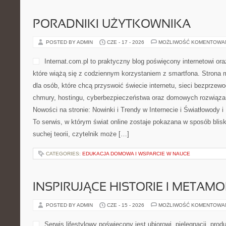
PORADNIKI UŻYTKOWNIKA
POSTED BY ADMIN
CZE - 17 - 2026
MOŻLIWOŚĆ KOMENTOWA
Internat.com.pl to praktyczny blog poświęcony internetowi o
które wiążą się z codziennym korzystaniem z smartfona. Stron
dla osób, które chcą przyswoić świecie internetu, sieci bezprze
chmury, hostingu, cyberbezpieczeństwa oraz domowych rozwiąza
Nowości na stronie: Nowinki i Trendy w Internecie i Światłowody
To serwis, w którym świat online zostaje pokazana w sposób blis
suchej teorii, czytelnik może […]
CATEGORIES:
EDUKACJA DOMOWA I WSPARCIE W NAUCE
INSPIRUJĄCE HISTORIE I METAM
POSTED BY ADMIN
CZE - 15 - 2026
MOŻLIWOŚĆ KOMENTOWA
Serwis lifestylowy poświęcony jest ubiorowi, pielęgnacji, p