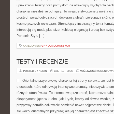
upiększaniu twarzy oraz pomysłom na atrakcyjny wygląd dla osób
charakter niezależnie od figury. To miejsce stworzone z myślą o c
prostych porad dotyczących dobierania ubrań, pielęgnacji skóry, e
kosmetycznych rozwiązań. Strona łączy inspiracyjny ton z temat
interesują się modą plus size, kobiecą elegancją i urodą bez s
Poradnik Stylu […]
CATEGORIES:
GRY DLA DOROSŁYCH
TESTY I RECENZJE
POSTED BY ADMIN
CZE - 13 - 2026
MOŻLIWOŚĆ KOMENTOWA
Orientalno-przyprawowy charakter tej strony sprawia, że jest 
o osobach, które odkrywają intensywne aromaty, nieoczywiste smak
różnych stron świata. To internetowa przestrzeń, która może zai
eksperymentujące w kuchni, jak i tych, którzy od dawna wiedzą, 
przyprawy potrafią całkowicie odmienić nawet najprostsze danie.
się wokół orientalnych przypraw, ale jej charakter jest znacznie 