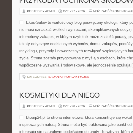
PRZYRODA I OCHRONA ŚRODOW
POSTED BY ADMIN
CZE - 27 - 2026
MOŻLIWOŚĆ KOMENTOWA
Ekos-Sułów to wartościowy blog poświęcony ekologii, który po
nie musi oznaczać wielkich wyrzeczeń, skomplikowanych decyzji
internetowy zakątek, w którym czytelnik może znaleźć porady, pr
teksty dotyczące codziennych wyborów, domu, zakupów, podróży, 
recyklingu, przyrody i nowoczesnych rozwiązań wspierających ba
życia. Strona została przygotowana z myślą o osobach, które chc
współczesne wyzwania środowiskowe, ale jednocześnie szukają 
CATEGORIES:
BADANIA PROFILAKTYCZNE
KOSMETYKI DLA NIEGO
POSTED BY ADMIN
CZE - 20 - 2026
MOŻLIWOŚĆ KOMENTOWA
Bioarp24.pl to strona internetowa, która koncentruje się wok
inspirowanych naturą. Strona może być traktowana jako punkt odni
interesują się naturalnym podejściem do urody. To witryna, która 