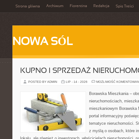
Archiwum
Fiorentina
Redakcja
Strona główna
Spis Treści
NOWA SÓL
KUPNO I SPRZEDAŻ NIERUCHOM
POSTED BY ADMIN
LIP - 14 - 2026
MOŻLIWOŚĆ KOMENTOWAN
Borawska Mieszkania – ob
nieruchomościach, mieszka
mieszkaniowym Borawska Mi
portal informacyjny poświę
tematyce nieruchomości. S
z myślą o osobach, które i
lokalu, ale również o inwestorach, właścicielach nieruchomości, 