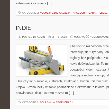
aktualności ze świata […]
CATEGORIES:
KOSMETYCZNE GADŻETY I AKCESORIA (GĄBKI, PĘDZLE,
INDIE
POSTED BY ADMIN
LIP - 6 - 2026
MOŻLIWOŚĆ KOMENTOWAN
Cherrish to różnorodna prze
interesują się turystyką i
regiony bez pośpiechu, z ci
nowe doświadczenia. To mi
opowieści, który może zai
planujące rodzinny urlop, ja
lubią czytać o świecie, kulturach, atrakcjach, kuchni, historii ora
krajów. Strona łączy w sobie podróżnicze ciekawostki z lekkim,
opowiadania, dzięki czemu można tu […]
CATEGORIES:
ROLA SNU W REGENERACJI