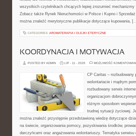
wszystkich czytelnikach chcących lepiej zrozumieć mechanizmy 
Zobacz także Rynek Nieruchomości w Polsce i Kupno i Sprzedaż
można znaleźć merytoryczne publikacje dotyczące kupowania, [
CATEGORIES:
AROMATERAPIA I OLEJKI ETERYCZNE
KOORDYNACJA I MOTYWACJA
POSTED BY ADMIN
LIP - 11 - 2026
MOŻLIWOŚĆ KOMENTOWAN
CP Caritas – rozbudowany p
wolontariacie i mądrym pom
rozbudowany serwis intern
organizacjom dobroczynnym,
różnym sposobom wspierani
trudnej sytuacji życiowej. 
można znaleźć przystępnie przedstawioną wiedzę dotyczące działa
na świecie, organizowania pomocy, pozyskiwania środków, prowad
darczyńcami oraz angażowania wolontariuszy. Tematyka serwisu 