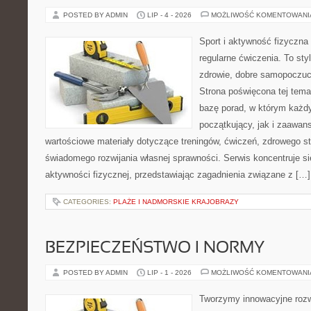
POSTED BY ADMIN
LIP - 4 - 2026
MOŻLIWOŚĆ KOMENTOWAN
Sport i aktywność fizyczna 
regularne ćwiczenia. To sty
zdrowie, dobre samopoczuci
Strona poświęcona tej tem
bazę porad, w którym każdy
początkujący, jak i zaawa
wartościowe materiały dotyczące treningów, ćwiczeń, zdrowego st
świadomego rozwijania własnej sprawności. Serwis koncentruje s
aktywności fizycznej, przedstawiając zagadnienia związane z […]
CATEGORIES:
PLAŻE I NADMORSKIE KRAJOBRAZY
BEZPIECZEŃSTWO I NORMY
POSTED BY ADMIN
LIP - 1 - 2026
MOŻLIWOŚĆ KOMENTOWAN
Tworzymy innowacyjne rozw