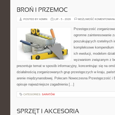
BROŃ I PRZEMOC
POSTED BY ADMIN
LIP - 5 - 2026
MOŻLIWOŚĆ KOMENTOWAN
Przestępczość zorganizowan
ogromne zainteresowanie za
poszukujących rzetelnych i
kompleksowe kompendium in
ich ewolucji, modelom dział
wyzwaniom związanym z b
prezentuje temat w sposób informacyjny, koncentrując się na om
działalnością zorganizowanych grup przestępczych w kraju, pańs
arenie międzynarodowej. Polecam Nowoczesna Przestępczość i B
opisuje najważniejsze zagadnienia […]
CATEGORIES:
SARATÓW
SPRZĘT I AKCESORIA