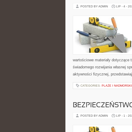
POSTED BY ADMIN
LIP - 4 - 2
wartościowe materiały dotyczące t
świadomego rozwijania własnej sp
aktywności fizycznej, przedstawia
CATEGORIES:
PLAŻE I NADMORSK
BEZPIECZEŃSTW
POSTED BY ADMIN
LIP - 1 - 2