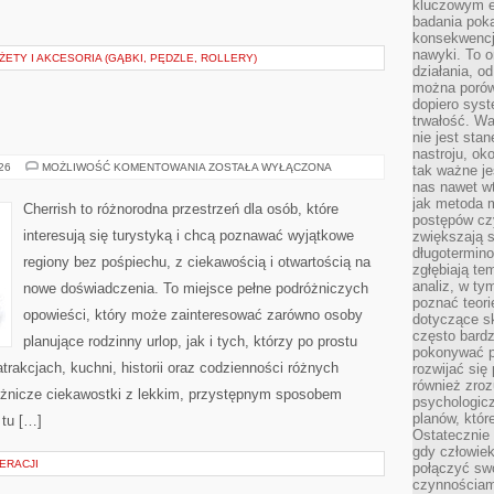
kluczowym el
badania poka
konsekwencja
nawyki. To o
TY I AKCESORIA (GĄBKI, PĘDZLE, ROLLERY)
działania, o
można porówn
dopiero sys
trwałość. W
nie jest sta
nastroju, ok
INDIE
026
MOŻLIWOŚĆ KOMENTOWANIA
ZOSTAŁA WYŁĄCZONA
tak ważne je
nas nawet wt
jak metoda 
Cherrish to różnorodna przestrzeń dla osób, które
postępów czy
interesują się turystyką i chcą poznawać wyjątkowe
zwiększają s
długotermino
regiony bez pośpiechu, z ciekawością i otwartością na
zgłębiają tem
analiz, w t
nowe doświadczenia. To miejsce pełne podróżniczych
poznać teori
opowieści, który może zainteresować zarówno osoby
dotyczące sk
często bardz
planujące rodzinny urlop, jak i tych, którzy po prostu
pokonywać p
atrakcjach, kuchni, historii oraz codzienności różnych
rozwijać się
również zro
różnicze ciekawostki z lekkim, przystępnym sposobem
psychologic
planów, któr
 tu […]
Ostatecznie 
gdy człowiek 
ERACJI
połączyć sw
czynnościami