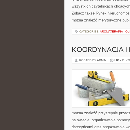
wszystkich czytelnikach chcących
Zobacz także Rynek Nieruchomośc
można znaleźć merytoryczne publ
CATEGORIES:
AROMATERAPIA I OL
KOORDYNACJA I
POSTED BY ADMIN
LIP - 11 - 
można znaleźć przystępnie przedst
na świecie, organizowania pomocy
darczyńcami oraz angażowania wol