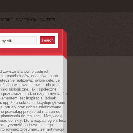
SCRIBE
FACEBOOK
TWITTER
d zawsze stanowi przedmiot
ania psychologów, coachów i osób
tecznie realizować swoje cele. Jej
złożona i wielowymiarowa – obejmuje
niki biologiczne, jak i społeczne,
 i poznawcze. Ludzie często myślą, że
ementem jest inspiracja, jednak
zują, że o sukcesie decyduje głównie
, rytuały oraz dobrze zdefiniowane
ne pozwalają przejść od marzeń do
d planowania do realizacji. Motywację
ać do iskry, która rozpala ogień, lecz
tematyczność podtrzymuje jego
arto również zrozumieć, że motywacja