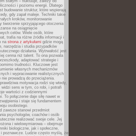
nem stałym – fluktuuje, zależy od
oliczności i poziomu energii. Dlatego
st budowanie struktur, które wspierają
edy, gdy zapał maleje. Techniki takie
małych kroków, monitorowanie
 tworzenie sprzyjającego otoczenia
zanse na osiągnięcie
wych celów. Wiele osób, które
at, trafia na różne źródła informacji i
ym na
strona z artykułami
gdzie mogą
e, narzędzia i studia przypadków
utecznego działania. Wytrwałość jest
iej cenna niż talent. To ona pozwala
rzeszkody, adaptować strategie i
 pomimo trudności. Kluczowe jest
zumienie własnych mechanizmów
znych i wypracowanie realistycznych
e nie prowadzą do przeciążenia.
prawdziwa motywacja rodzi się wtedy,
widzi sens w tym, co robi, i potrafi
oje wartości z codziennymi
. To połączenie daje siłę nawet w
wątpienia i staje się fundamentem
woju osobistego.
d zawsze stanowi przedmiot
ania psychologów, coachów i osób
tecznie realizować swoje cele. Jej
złożona i wielowymiarowa – obejmuje
niki biologiczne, jak i społeczne,
 i poznawcze. Ludzie często myślą, że