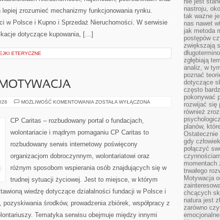
nie jest sta
nastroju, ok
 lepiej zrozumieć mechanizmy funkcjonowania rynku.
tak ważne je
i w Polsce i Kupno i Sprzedaż Nieruchomości. W serwisie
nas nawet wt
jak metoda 
ikacje dotyczące kupowania, […]
postępów czy
zwiększają s
długotermino
EJKI ETERYCZNE
zgłębiają tem
analiz, w t
poznać teori
dotyczące sk
 MOTYWACJA
często bardz
pokonywać p
KOORDYNACJA
2026
MOŻLIWOŚĆ KOMENTOWANIA
ZOSTAŁA WYŁĄCZONA
rozwijać się
I
również zro
MOTYWACJA
psychologic
CP Caritas – rozbudowany portal o fundacjach,
planów, któr
wolontariacie i mądrym pomaganiu CP Caritas to
Ostatecznie 
gdy człowiek 
rozbudowany serwis internetowy poświęcony
połączyć sw
organizacjom dobroczynnym, wolontariatowi oraz
czynnościami
momentach z
różnym sposobom wspierania osób znajdujących się w
trwałego roz
Motywacja o
trudnej sytuacji życiowej. Jest to miejsce, w którym
zainteresow
awioną wiedzę dotyczące działalności fundacji w Polsce i
chcących sku
natura jest 
, pozyskiwania środków, prowadzenia zbiórek, współpracy z
zarówno czyn
ontariuszy. Tematyka serwisu obejmuje między innymi
emocjonalne