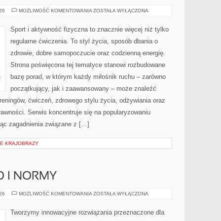
SPRZĘT
026
MOŻLIWOŚĆ KOMENTOWANIA
ZOSTAŁA WYŁĄCZONA
I
AKCESORIA
Sport i aktywność fizyczna to znacznie więcej niż tylko
regularne ćwiczenia. To styl życia, sposób dbania o
zdrowie, dobre samopoczucie oraz codzienną energię.
Strona poświęcona tej tematyce stanowi rozbudowane
bazę porad, w którym każdy miłośnik ruchu – zarówno
początkujący, jak i zaawansowany – może znaleźć
reningów, ćwiczeń, zdrowego stylu życia, odżywiania oraz
rawności. Serwis koncentruje się na popularyzowaniu
jąc zagadnienia związane z […]
IE KRAJOBRAZY
O I NORMY
BEZPIECZEŃSTWO
026
MOŻLIWOŚĆ KOMENTOWANIA
ZOSTAŁA WYŁĄCZONA
I
NORMY
Tworzymy innowacyjne rozwiązania przeznaczone dla