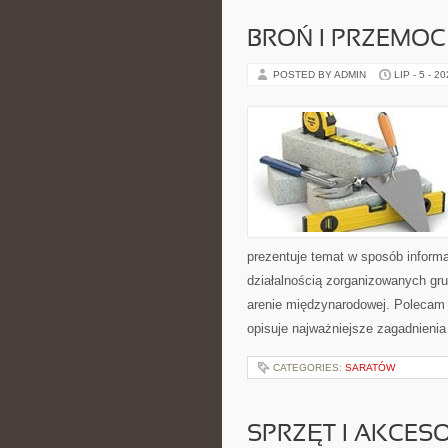
BROŃ I PRZEMOC
POSTED BY ADMIN
LIP - 5 - 2
prezentuje temat w sposób inform
działalnością zorganizowanych gru
arenie międzynarodowej. Polecam
opisuje najważniejsze zagadnienia
CATEGORIES:
SARATÓW
SPRZĘT I AKCES