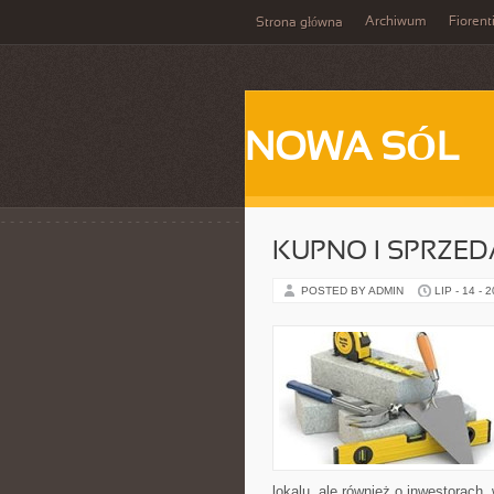
Archiwum
Fiorent
Strona główna
NOWA SÓL
KUPNO I SPRZE
POSTED BY ADMIN
LIP - 14 - 
lokalu, ale również o inwestorach