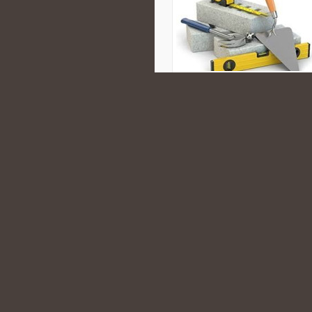
wszędzie tam, gdzie liczy się ef
procesów. Strona prezentuje bogatą
odpowiadają na potrzeby dynamiczn
poszukujących niezawodnych rozw
Energetyka i […]
CATEGORIES:
INSPIRACJE I HIST