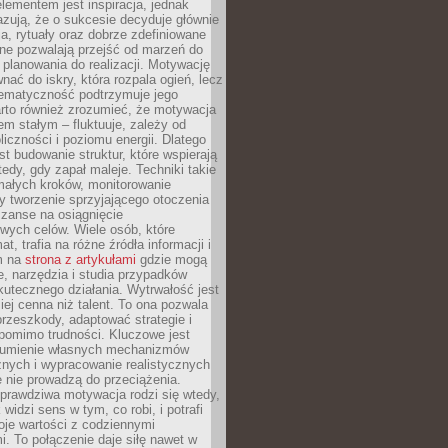
ementem jest inspiracja, jednak
zują, że o sukcesie decyduje głównie
, rytuały oraz dobrze zdefiniowane
ne pozwalają przejść od marzeń do
d planowania do realizacji. Motywację
ać do iskry, która rozpala ogień, lecz
tematyczność podtrzymuje jego
arto również zrozumieć, że motywacja
nem stałym – fluktuuje, zależy od
oliczności i poziomu energii. Dlatego
st budowanie struktur, które wspierają
edy, gdy zapał maleje. Techniki takie
małych kroków, monitorowanie
 tworzenie sprzyjającego otoczenia
zanse na osiągnięcie
wych celów. Wiele osób, które
at, trafia na różne źródła informacji i
ym na
strona z artykułami
gdzie mogą
e, narzędzia i studia przypadków
utecznego działania. Wytrwałość jest
iej cenna niż talent. To ona pozwala
rzeszkody, adaptować strategie i
 pomimo trudności. Kluczowe jest
zumienie własnych mechanizmów
znych i wypracowanie realistycznych
e nie prowadzą do przeciążenia.
prawdziwa motywacja rodzi się wtedy,
widzi sens w tym, co robi, i potrafi
oje wartości z codziennymi
. To połączenie daje siłę nawet w