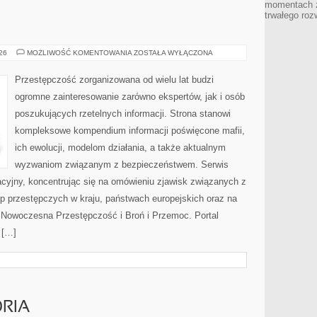
momentach z
trwałego roz
BROŃ
026
MOŻLIWOŚĆ KOMENTOWANIA
ZOSTAŁA WYŁĄCZONA
I
PRZEMOC
Przestępczość zorganizowana od wielu lat budzi
ogromne zainteresowanie zarówno ekspertów, jak i osób
poszukujących rzetelnych informacji. Strona stanowi
kompleksowe kompendium informacji poświęcone mafii,
ich ewolucji, modelom działania, a także aktualnym
wyzwaniom związanym z bezpieczeństwem. Serwis
acyjny, koncentrując się na omówieniu zjawisk związanych z
p przestępczych w kraju, państwach europejskich oraz na
 Nowoczesna Przestępczość i Broń i Przemoc. Portal
 […]
ORIA