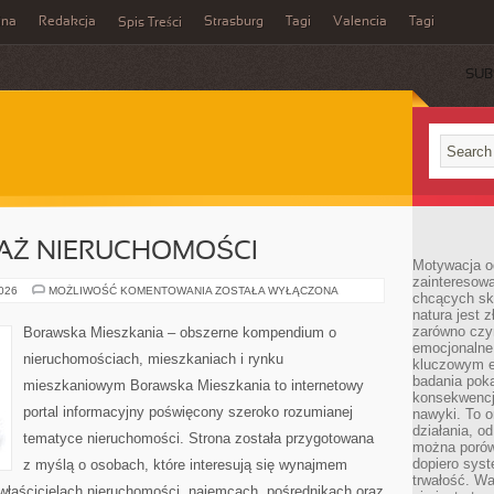
ina
Redakcja
Strasburg
Tagi
Valencia
Tagi
Spis Treści
SUB
DAŻ NIERUCHOMOŚCI
Motywacja o
zainteresow
KUPNO
2026
MOŻLIWOŚĆ KOMENTOWANIA
ZOSTAŁA WYŁĄCZONA
chcących sku
I
natura jest 
SPRZEDAŻ
NIERUCHOMOŚCI
zarówno czyn
Borawska Mieszkania – obszerne kompendium o
emocjonalne
nieruchomościach, mieszkaniach i rynku
kluczowym el
badania poka
mieszkaniowym Borawska Mieszkania to internetowy
konsekwencja
portal informacyjny poświęcony szeroko rozumianej
nawyki. To o
działania, o
tematyce nieruchomości. Strona została przygotowana
można porówn
dopiero sys
z myślą o osobach, które interesują się wynajmem
trwałość. W
, właścicielach nieruchomości, najemcach, pośrednikach oraz