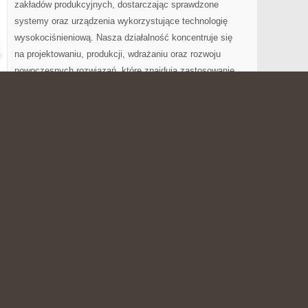
zakładów produkcyjnych, dostarczając sprawdzone
systemy oraz urządzenia wykorzystujące technologię
wysokociśnieniową. Nasza działalność koncentruje się
na projektowaniu, produkcji, wdrażaniu oraz rozwoju
nowoczesnych rozwiązań, które znajdują zastosowanie
ektywność, dokładność oraz bezpieczeństwo wykonywanych
 ofertę produktów, usług oraz technologii, które
ie rozwijającego się przemysłu i przedsiębiorstw
iązań technicznych. Polecam Energetyka i Zasoby i
ORIE RODZICÓW