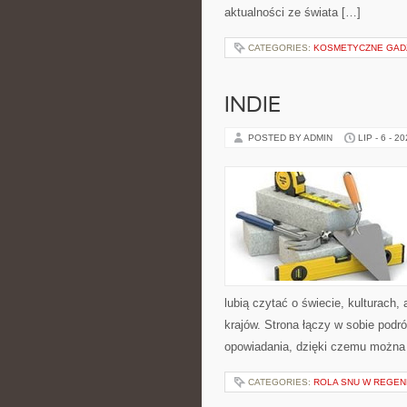
aktualności ze świata […]
CATEGORIES:
KOSMETYCZNE GADŻE
INDIE
POSTED BY ADMIN
LIP - 6 - 2
lubią czytać o świecie, kulturach, 
krajów. Strona łączy w sobie pod
opowiadania, dzięki czemu można
CATEGORIES:
ROLA SNU W REGEN