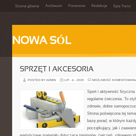
Archiwum
Fiorentina
Redakcja
Strona główna
Spis Treści
NOWA SÓL
SPRZĘT I AKCESORIA
POSTED BY ADMIN
LIP - 4 - 2026
MOŻLIWOŚĆ KOMENTOWAN
Sport i aktywność fizyczna 
regularne ćwiczenia. To sty
zdrowie, dobre samopoczuci
Strona poświęcona tej tem
bazę porad, w którym każdy
początkujący, jak i zaawa
wartościowe materiały dotyczące treningów, ćwiczeń, zdrowego st