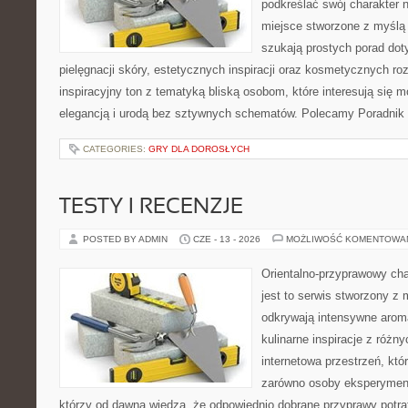
podkreślać swój charakter n
miejsce stworzone z myślą 
szukają prostych porad dot
pielęgnacji skóry, estetycznych inspiracji oraz kosmetycznych ro
inspiracyjny ton z tematyką bliską osobom, które interesują się m
elegancją i urodą bez sztywnych schematów. Polecamy Poradnik 
CATEGORIES:
GRY DLA DOROSŁYCH
TESTY I RECENZJE
POSTED BY ADMIN
CZE - 13 - 2026
MOŻLIWOŚĆ KOMENTOWA
Orientalno-przyprawowy char
jest to serwis stworzony z 
odkrywają intensywne aroma
kulinarne inspiracje z różny
internetowa przestrzeń, kt
zarówno osoby eksperymentu
którzy od dawna wiedzą, że odpowiednio dobrane przyprawy potraf