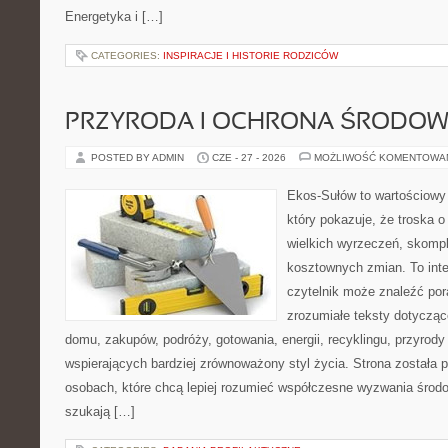
Energetyka i […]
CATEGORIES:
INSPIRACJE I HISTORIE RODZICÓW
PRZYRODA I OCHRONA ŚRODOW
POSTED BY ADMIN
CZE - 27 - 2026
MOŻLIWOŚĆ KOMENTOWA
Ekos-Sułów to wartościowy 
który pokazuje, że troska 
wielkich wyrzeczeń, skompl
kosztownych zmian. To int
czytelnik może znaleźć por
zrozumiałe teksty dotyczą
domu, zakupów, podróży, gotowania, energii, recyklingu, przyrod
wspierających bardziej zrównoważony styl życia. Strona została
osobach, które chcą lepiej rozumieć współczesne wyzwania środ
szukają […]