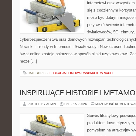
internetowi oraz wszystkim
się z codziennym korzystan
może być dobrym miejscem 
przyswoić świecie internet
światłowodów, 5G, chmury, 
cyberbezpieczeństwa oraz domowych rozwiązań technologicznych
Nowinki i Trendy w Internecie i Światłowody i Nowoczesne Techno
świat online zostaje pokazana w sposób bliski użytkownikowi. Zami
może […]
CATEGORIES:
EDUKACJA DOMOWA I WSPARCIE W NAUCE
INSPIRUJĄCE HISTORIE I METAM
POSTED BY ADMIN
CZE - 15 - 2026
MOŻLIWOŚĆ KOMENTOWA
Serwis lifestylowy poświęcon
produktom kosmetycznym, u
pomysłom na atrakcyjny wyg