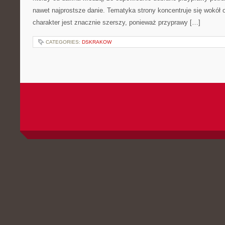
nawet najprostsze danie. Tematyka strony koncentruje się wokół or
charakter jest znacznie szerszy, ponieważ przyprawy […]
CATEGORIES:
DSKRAKOW