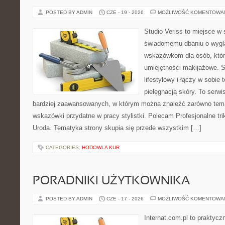
POSTED BY ADMIN
CZE - 19 - 2026
MOŻLIWOŚĆ KOMENTOWA
Studio Veriss to miejsce w
świadomemu dbaniu o wygl
wskazówkom dla osób, któr
umiejętności makijażowe. S
lifestylowy i łączy w sobie
pielęgnacją skóry. To serwi
bardziej zaawansowanych, w którym można znaleźć zarówno temat
wskazówki przydatne w pracy stylistki. Polecam Profesjonalne tri
Uroda. Tematyka strony skupia się przede wszystkim […]
CATEGORIES:
HODOWLA KUR
PORADNIKI UŻYTKOWNIKA
POSTED BY ADMIN
CZE - 17 - 2026
MOŻLIWOŚĆ KOMENTOWA
Internat.com.pl to praktyc