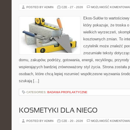
POSTED BY ADMIN
CZE - 27 - 2026
MOŻLIWOŚĆ KOMENTOWA
Ekos-Sułów to wartościowy 
który pokazuje, że troska 
wielkich wyrzeczeń, skompl
kosztownych zmian. To int
czytelnik może znaleźć por
zrozumiałe teksty dotyczą
domu, zakupów, podróży, gotowania, energii, recyklingu, przyrod
wspierających bardziej zrównoważony styl życia. Strona została
osobach, które chcą lepiej rozumieć współczesne wyzwania środ
szukają […]
CATEGORIES:
BADANIA PROFILAKTYCZNE
KOSMETYKI DLA NIEGO
POSTED BY ADMIN
CZE - 20 - 2026
MOŻLIWOŚĆ KOMENTOWA