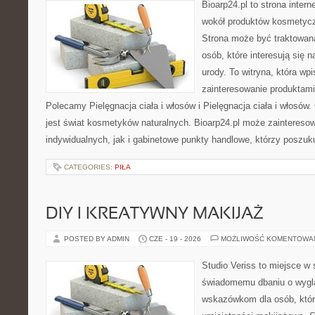
Bioarp24.pl to strona intern
wokół produktów kosmetycz
Strona może być traktowana
osób, które interesują się 
urody. To witryna, która wp
zainteresowanie produktami
Polecamy Pielęgnacja ciała i włosów i Pielęgnacja ciała i włos
jest świat kosmetyków naturalnych. Bioarp24.pl może zaintereso
indywidualnych, jak i gabinetowe punkty handlowe, którzy poszuk
CATEGORIES:
PIŁA
DIY I KREATYWNY MAKIJAŻ
POSTED BY ADMIN
CZE - 19 - 2026
MOŻLIWOŚĆ KOMENTOWA
Studio Veriss to miejsce w
świadomemu dbaniu o wygl
wskazówkom dla osób, któr