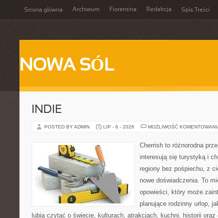
Archiwum
Fiorentina
Redakcja
Strona główna
Spis Treści
NOWA SÓL
INDIE
POSTED BY ADMIN
LIP - 6 - 2026
MOŻLIWOŚĆ KOMENTOWAN
Cherrish to różnorodna prze
interesują się turystyką i
regiony bez pośpiechu, z ci
nowe doświadczenia. To mi
opowieści, który może zai
planujące rodzinny urlop, ja
lubią czytać o świecie, kulturach, atrakcjach, kuchni, historii ora