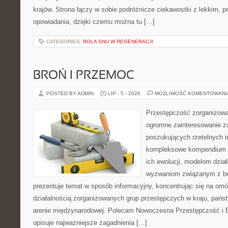
krajów. Strona łączy w sobie podróżnicze ciekawostki z lekkim,
opowiadania, dzięki czemu można tu […]
CATEGORIES:
ROLA SNU W REGENERACJI
BROŃ I PRZEMOC
POSTED BY ADMIN
LIP - 5 - 2026
MOŻLIWOŚĆ KOMENTOWAN
Przestępczość zorganizowan
ogromne zainteresowanie za
poszukujących rzetelnych i
kompleksowe kompendium in
ich ewolucji, modelom dział
wyzwaniom związanym z b
prezentuje temat w sposób informacyjny, koncentrując się na om
działalnością zorganizowanych grup przestępczych w kraju, pańs
arenie międzynarodowej. Polecam Nowoczesna Przestępczość i B
opisuje najważniejsze zagadnienia […]