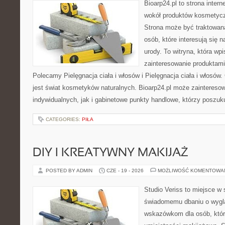
Bioarp24.pl to strona intern
wokół produktów kosmetycz
Strona może być traktowana
osób, które interesują się 
urody. To witryna, która wp
zainteresowanie produktami
Polecamy Pielęgnacja ciała i włosów i Pielęgnacja ciała i włos
jest świat kosmetyków naturalnych. Bioarp24.pl może zaintereso
indywidualnych, jak i gabinetowe punkty handlowe, którzy poszuk
CATEGORIES:
PIŁA
DIY I KREATYWNY MAKIJAŻ
POSTED BY ADMIN
CZE - 19 - 2026
MOŻLIWOŚĆ KOMENTOWA
Studio Veriss to miejsce w
świadomemu dbaniu o wygl
wskazówkom dla osób, któr