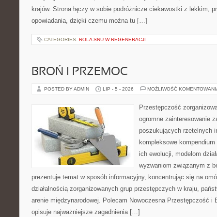
krajów. Strona łączy w sobie podróżnicze ciekawostki z lekkim,
opowiadania, dzięki czemu można tu […]
CATEGORIES:
ROLA SNU W REGENERACJI
BROŃ I PRZEMOC
POSTED BY ADMIN
LIP - 5 - 2026
MOŻLIWOŚĆ KOMENTOWAN
Przestępczość zorganizowan
ogromne zainteresowanie za
poszukujących rzetelnych i
kompleksowe kompendium in
ich ewolucji, modelom dział
wyzwaniom związanym z b
prezentuje temat w sposób informacyjny, koncentrując się na om
działalnością zorganizowanych grup przestępczych w kraju, pańs
arenie międzynarodowej. Polecam Nowoczesna Przestępczość i B
opisuje najważniejsze zagadnienia […]