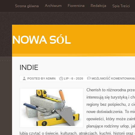
Archiwum
Fiorentina
Redakcja
Strona główna
Spis Treści
NOWA SÓL
INDIE
POSTED BY ADMIN
LIP - 6 - 2026
MOŻLIWOŚĆ KOMENTOWAN
Cherrish to różnorodna prze
interesują się turystyką i
regiony bez pośpiechu, z ci
nowe doświadczenia. To mi
opowieści, który może zai
planujące rodzinny urlop, ja
lubią czytać o świecie, kulturach, atrakcjach, kuchni, historii ora