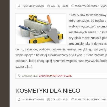
POSTED BY ADMIN
CZE - 27 - 2026
MOŻLIWOŚĆ KOMENTOWA
Ekos-Sułów to wartościowy 
który pokazuje, że troska 
wielkich wyrzeczeń, skompl
kosztownych zmian. To int
czytelnik może znaleźć por
zrozumiałe teksty dotyczą
domu, zakupów, podróży, gotowania, energii, recyklingu, przyrod
wspierających bardziej zrównoważony styl życia. Strona została
osobach, które chcą lepiej rozumieć współczesne wyzwania środ
szukają […]
CATEGORIES:
BADANIA PROFILAKTYCZNE
KOSMETYKI DLA NIEGO
POSTED BY ADMIN
CZE - 20 - 2026
MOŻLIWOŚĆ KOMENTOWA