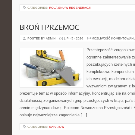
CATEGORIES:
ROLA SNU W REGENERACJI
BROŃ I PRZEMOC
POSTED BY ADMIN
LIP - 5 - 2026
MOŻLIWOŚĆ KOMENTOWAN
Przestępczość zorganizowan
ogromne zainteresowanie za
poszukujących rzetelnych i
kompleksowe kompendium in
ich ewolucji, modelom dział
wyzwaniom związanym z b
prezentuje temat w sposób informacyjny, koncentrując się na om
działalnością zorganizowanych grup przestępczych w kraju, pańs
arenie międzynarodowej. Polecam Nowoczesna Przestępczość i B
opisuje najważniejsze zagadnienia […]
CATEGORIES:
SARATÓW