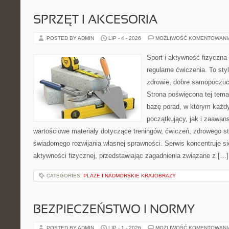
SPRZĘT I AKCESORIA
POSTED BY ADMIN
LIP - 4 - 2026
MOŻLIWOŚĆ KOMENTOWAN
Sport i aktywność fizyczna 
regularne ćwiczenia. To sty
zdrowie, dobre samopoczuci
Strona poświęcona tej tem
bazę porad, w którym każdy
początkujący, jak i zaawa
wartościowe materiały dotyczące treningów, ćwiczeń, zdrowego st
świadomego rozwijania własnej sprawności. Serwis koncentruje s
aktywności fizycznej, przedstawiając zagadnienia związane z […]
CATEGORIES:
PLAŻE I NADMORSKIE KRAJOBRAZY
BEZPIECZEŃSTWO I NORMY
POSTED BY ADMIN
LIP - 1 - 2026
MOŻLIWOŚĆ KOMENTOWAN