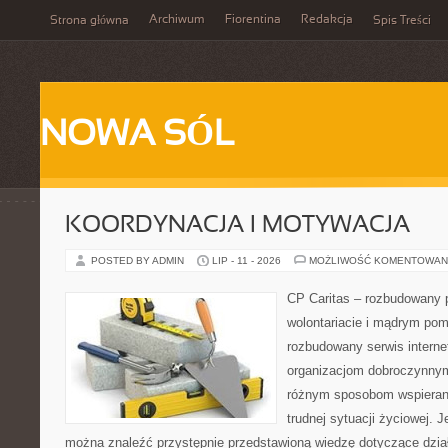
Archiwum
Fiorentina
Redakcja
Strona główna
Spis Treści
NOWA SÓL
KOORDYNACJA I MOTYWACJA
POSTED BY ADMIN
LIP - 11 - 2026
MOŻLIWOŚĆ KOMENTOWAN
CP Caritas – rozbudowany p
wolontariacie i mądrym pom
rozbudowany serwis intern
organizacjom dobroczynnym,
różnym sposobom wspierani
trudnej sytuacji życiowej. 
można znaleźć przystępnie przedstawioną wiedzę dotyczące działa