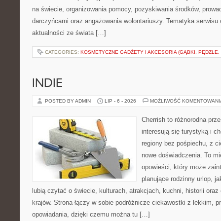
na świecie, organizowania pomocy, pozyskiwania środków, prowad
darczyńcami oraz angażowania wolontariuszy. Tematyka serwisu 
aktualności ze świata […]
CATEGORIES:
KOSMETYCZNE GADŻETY I AKCESORIA (GĄBKI, PĘDZLE,
INDIE
POSTED BY ADMIN
LIP - 6 - 2026
MOŻLIWOŚĆ KOMENTOWAN
Cherrish to różnorodna prze
interesują się turystyką i
regiony bez pośpiechu, z ci
nowe doświadczenia. To mi
opowieści, który może zai
planujące rodzinny urlop, ja
lubią czytać o świecie, kulturach, atrakcjach, kuchni, historii ora
krajów. Strona łączy w sobie podróżnicze ciekawostki z lekkim,
opowiadania, dzięki czemu można tu […]