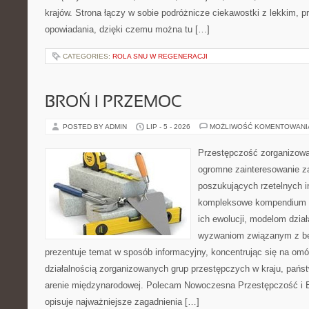
krajów. Strona łączy w sobie podróżnicze ciekawostki z lekkim,
opowiadania, dzięki czemu można tu […]
CATEGORIES:
ROLA SNU W REGENERACJI
BROŃ I PRZEMOC
POSTED BY ADMIN
LIP - 5 - 2026
MOŻLIWOŚĆ KOMENTOWAN
Przestępczość zorganizowan
ogromne zainteresowanie za
poszukujących rzetelnych i
kompleksowe kompendium in
ich ewolucji, modelom dział
wyzwaniom związanym z b
prezentuje temat w sposób informacyjny, koncentrując się na om
działalnością zorganizowanych grup przestępczych w kraju, pańs
arenie międzynarodowej. Polecam Nowoczesna Przestępczość i B
opisuje najważniejsze zagadnienia […]