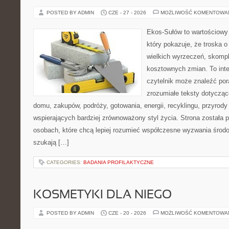
POSTED BY ADMIN
CZE - 27 - 2026
MOŻLIWOŚĆ KOMENTOWA
Ekos-Sułów to wartościowy 
który pokazuje, że troska 
wielkich wyrzeczeń, skompl
kosztownych zmian. To int
czytelnik może znaleźć por
zrozumiałe teksty dotyczą
domu, zakupów, podróży, gotowania, energii, recyklingu, przyrod
wspierających bardziej zrównoważony styl życia. Strona została
osobach, które chcą lepiej rozumieć współczesne wyzwania środ
szukają […]
CATEGORIES:
BADANIA PROFILAKTYCZNE
KOSMETYKI DLA NIEGO
POSTED BY ADMIN
CZE - 20 - 2026
MOŻLIWOŚĆ KOMENTOWA