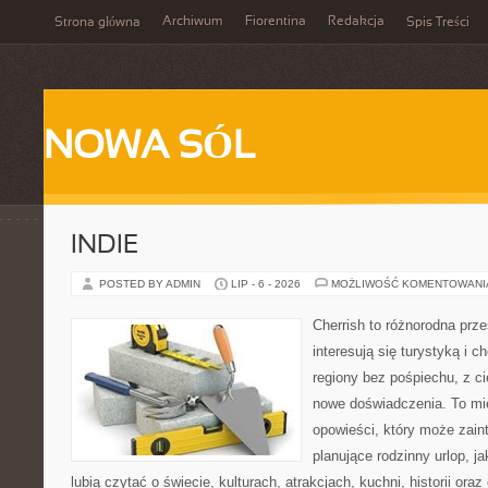
Archiwum
Fiorentina
Redakcja
Strona główna
Spis Treści
NOWA SÓL
INDIE
POSTED BY ADMIN
LIP - 6 - 2026
MOŻLIWOŚĆ KOMENTOWAN
Cherrish to różnorodna prze
interesują się turystyką i
regiony bez pośpiechu, z ci
nowe doświadczenia. To mi
opowieści, który może zai
planujące rodzinny urlop, ja
lubią czytać o świecie, kulturach, atrakcjach, kuchni, historii ora