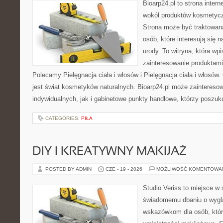
Bioarp24.pl to strona intern
wokół produktów kosmetycz
Strona może być traktowana
osób, które interesują się 
urody. To witryna, która wp
zainteresowanie produktami
Polecamy Pielęgnacja ciała i włosów i Pielęgnacja ciała i włos
jest świat kosmetyków naturalnych. Bioarp24.pl może zaintereso
indywidualnych, jak i gabinetowe punkty handlowe, którzy poszuk
CATEGORIES:
PIŁA
DIY I KREATYWNY MAKIJAŻ
POSTED BY ADMIN
CZE - 19 - 2026
MOŻLIWOŚĆ KOMENTOWA
Studio Veriss to miejsce w
świadomemu dbaniu o wygl
wskazówkom dla osób, któr