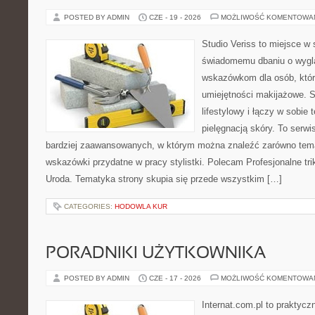
POSTED BY ADMIN
CZE - 19 - 2026
MOŻLIWOŚĆ KOMENTOWA
Studio Veriss to miejsce w
świadomemu dbaniu o wygl
wskazówkom dla osób, któr
umiejętności makijażowe. S
lifestylowy i łączy w sobie
pielęgnacją skóry. To serwi
bardziej zaawansowanych, w którym można znaleźć zarówno temat
wskazówki przydatne w pracy stylistki. Polecam Profesjonalne tri
Uroda. Tematyka strony skupia się przede wszystkim […]
CATEGORIES:
HODOWLA KUR
PORADNIKI UŻYTKOWNIKA
POSTED BY ADMIN
CZE - 17 - 2026
MOŻLIWOŚĆ KOMENTOWA
Internat.com.pl to praktyc