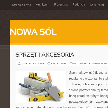
Archiwum
Fiorentina
Redakcja
Strona główna
Spis Treści
NOWA SÓL
SPRZĘT I AKCESORIA
POSTED BY ADMIN
LIP - 4 - 2026
MOŻLIWOŚĆ KOMENTOWAN
Sport i aktywność fizyczna 
regularne ćwiczenia. To sty
zdrowie, dobre samopoczuci
Strona poświęcona tej tem
bazę porad, w którym każdy
początkujący, jak i zaawa
wartościowe materiały dotyczące treningów, ćwiczeń, zdrowego st