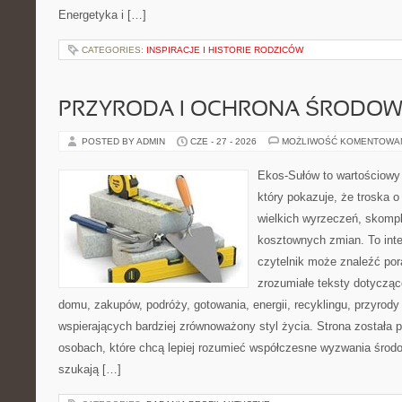
Energetyka i […]
CATEGORIES:
INSPIRACJE I HISTORIE RODZICÓW
PRZYRODA I OCHRONA ŚRODOW
POSTED BY ADMIN
CZE - 27 - 2026
MOŻLIWOŚĆ KOMENTOWA
Ekos-Sułów to wartościowy 
który pokazuje, że troska 
wielkich wyrzeczeń, skompl
kosztownych zmian. To int
czytelnik może znaleźć por
zrozumiałe teksty dotyczą
domu, zakupów, podróży, gotowania, energii, recyklingu, przyrod
wspierających bardziej zrównoważony styl życia. Strona została
osobach, które chcą lepiej rozumieć współczesne wyzwania środ
szukają […]