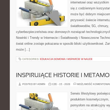
internetowi oraz wszystkim
się z codziennym korzystan
może być dobrym miejscem 
przyswoić świecie internet
światłowodów, 5G, chmury, 
cyberbezpieczeństwa oraz domowych rozwiązań technologicznych
Nowinki i Trendy w Internecie i Światłowody i Nowoczesne Techno
świat online zostaje pokazana w sposób bliski użytkownikowi. Zami
może […]
CATEGORIES:
EDUKACJA DOMOWA I WSPARCIE W NAUCE
INSPIRUJĄCE HISTORIE I METAM
POSTED BY ADMIN
CZE - 15 - 2026
MOŻLIWOŚĆ KOMENTOWA
Serwis lifestylowy poświęcon
produktom kosmetycznym, u
pomysłom na atrakcyjny wyg