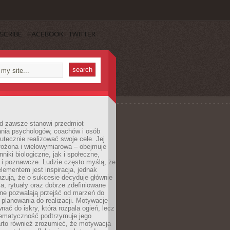
SCRIBE
FACEBOOK
TWITTER
d zawsze stanowi przedmiot
ania psychologów, coachów i osób
tecznie realizować swoje cele. Jej
złożona i wielowymiarowa – obejmuje
niki biologiczne, jak i społeczne,
 i poznawcze. Ludzie często myślą, że
ementem jest inspiracja, jednak
zują, że o sukcesie decyduje głównie
, rytuały oraz dobrze zdefiniowane
ne pozwalają przejść od marzeń do
d planowania do realizacji. Motywację
ać do iskry, która rozpala ogień, lecz
tematyczność podtrzymuje jego
arto również zrozumieć, że motywacja