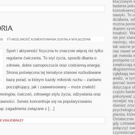
kluczowym el
badania poka
konsekwencja
nawyki. To o
działania, o
można porówn
ORIA
dopiero sys
trwałość. W
nie jest sta
SPRZĘT
026
MOŻLIWOŚĆ KOMENTOWANIA
ZOSTAŁA WYŁĄCZONA
nastroju, ok
I
AKCESORIA
tak ważne je
Sport i aktywność fizyczna to znacznie więcej niż tylko
nas nawet wt
jak metoda 
regularne ćwiczenia. To styl życia, sposób dbania o
postępów czy
zwiększają s
zdrowie, dobre samopoczucie oraz codzienną energię.
długotermino
Strona poświęcona tej tematyce stanowi rozbudowane
zgłębiają tem
analiz, w t
bazę porad, w którym każdy miłośnik ruchu – zarówno
poznać teori
początkujący, jak i zaawansowany – może znaleźć
dotyczące sk
często bardz
reningów, ćwiczeń, zdrowego stylu życia, odżywiania oraz
pokonywać p
rozwijać się
rawności. Serwis koncentruje się na popularyzowaniu
również zro
jąc zagadnienia związane z […]
psychologic
planów, któr
Ostatecznie 
IE KRAJOBRAZY
gdy człowiek 
połączyć sw
czynnościami