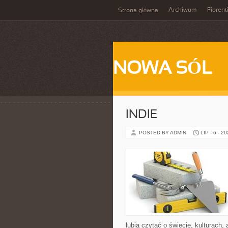
Archiwum
Fiorent
Strona główna
NOWA SÓL
INDIE
POSTED BY ADMIN
LIP - 6 - 2
lubią czytać o świecie, kulturach, 