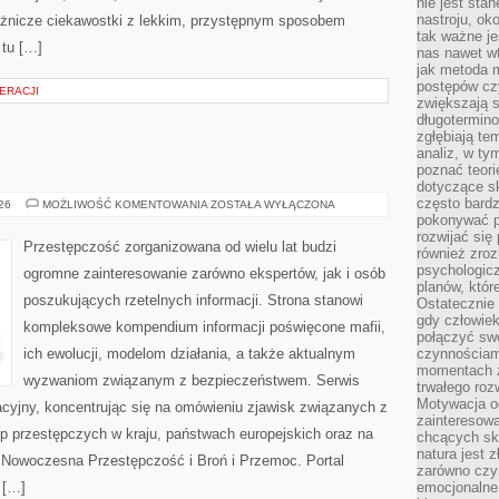
nie jest sta
nastroju, ok
różnicze ciekawostki z lekkim, przystępnym sposobem
tak ważne je
 tu […]
nas nawet wt
jak metoda 
postępów czy
ERACJI
zwiększają s
długotermino
zgłębiają tem
analiz, w t
poznać teori
dotyczące sk
często bardz
BROŃ
026
MOŻLIWOŚĆ KOMENTOWANIA
ZOSTAŁA WYŁĄCZONA
I
pokonywać p
PRZEMOC
rozwijać się
Przestępczość zorganizowana od wielu lat budzi
również zro
psychologic
ogromne zainteresowanie zarówno ekspertów, jak i osób
planów, któr
poszukujących rzetelnych informacji. Strona stanowi
Ostatecznie 
gdy człowiek 
kompleksowe kompendium informacji poświęcone mafii,
połączyć sw
ich ewolucji, modelom działania, a także aktualnym
czynnościami
momentach z
wyzwaniom związanym z bezpieczeństwem. Serwis
trwałego roz
Motywacja o
acyjny, koncentrując się na omówieniu zjawisk związanych z
zainteresow
p przestępczych w kraju, państwach europejskich oraz na
chcących sku
natura jest 
 Nowoczesna Przestępczość i Broń i Przemoc. Portal
zarówno czyn
 […]
emocjonalne