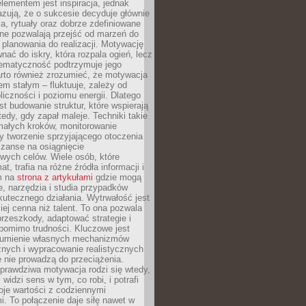
ementem jest inspiracja, jednak
zują, że o sukcesie decyduje głównie
, rytuały oraz dobrze zdefiniowane
ne pozwalają przejść od marzeń do
d planowania do realizacji. Motywację
ać do iskry, która rozpala ogień, lecz
tematyczność podtrzymuje jego
arto również zrozumieć, że motywacja
nem stałym – fluktuuje, zależy od
oliczności i poziomu energii. Dlatego
st budowanie struktur, które wspierają
edy, gdy zapał maleje. Techniki takie
małych kroków, monitorowanie
 tworzenie sprzyjającego otoczenia
zanse na osiągnięcie
wych celów. Wiele osób, które
at, trafia na różne źródła informacji i
ym na
strona z artykułami
gdzie mogą
e, narzędzia i studia przypadków
utecznego działania. Wytrwałość jest
iej cenna niż talent. To ona pozwala
rzeszkody, adaptować strategie i
 pomimo trudności. Kluczowe jest
zumienie własnych mechanizmów
znych i wypracowanie realistycznych
e nie prowadzą do przeciążenia.
prawdziwa motywacja rodzi się wtedy,
widzi sens w tym, co robi, i potrafi
oje wartości z codziennymi
. To połączenie daje siłę nawet w