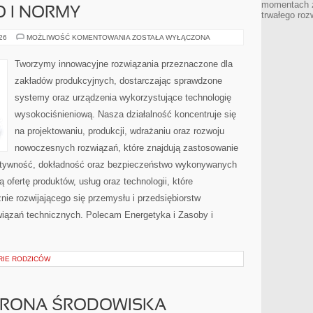
momentach z
O I NORMY
trwałego roz
BEZPIECZEŃSTWO
026
MOŻLIWOŚĆ KOMENTOWANIA
ZOSTAŁA WYŁĄCZONA
I
NORMY
Tworzymy innowacyjne rozwiązania przeznaczone dla
zakładów produkcyjnych, dostarczając sprawdzone
systemy oraz urządzenia wykorzystujące technologię
wysokociśnieniową. Nasza działalność koncentruje się
na projektowaniu, produkcji, wdrażaniu oraz rozwoju
nowoczesnych rozwiązań, które znajdują zastosowanie
ektywność, dokładność oraz bezpieczeństwo wykonywanych
 ofertę produktów, usług oraz technologii, które
ie rozwijającego się przemysłu i przedsiębiorstw
iązań technicznych. Polecam Energetyka i Zasoby i
ORIE RODZICÓW
HRONA ŚRODOWISKA