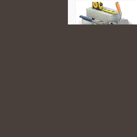
Polecamy Pielęgnacja ciała i włos
jest świat kosmetyków naturalnyc
indywidualnych, jak i gabinetowe 
CATEGORIES:
PIŁA