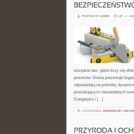
BEZPIECZEŃSTW
POSTED BY ADMIN
LIP - 1 - 2
wszędzie tam, gdzie liczy się ef
procesów. Strona prezentuje bogatą
odpowiadają na potrzeby dynamiczn
poszukujących niezawodnych rozw
Energetyka i […]
CATEGORIES:
INSPIRACJE I HIST
PRZYRODA I OC