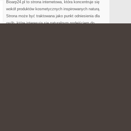
Bioarp24.pl to strona internetowa, która koncentruje się
wokół produktów kosmetycznych inspirowanych naturą.
Strona może być traktowana jako punkt odniesienia dla
osób, które interesują się naturalnym podejściem do
urody. To witryna, która wpisuje się w rosnące
zainteresowanie produktami inspirowanymi ziołami.
ów i Pielęgnacja ciała i włosów. Głównym motywem strony
h. Bioarp24.pl może zainteresować zarówno klientów
punkty handlowe, którzy poszukują różnorodnych […]