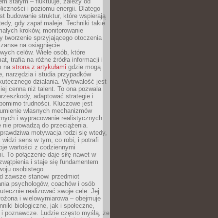
nem stałym – fluktuuje, zależy od
oliczności i poziomu energii. Dlatego
st budowanie struktur, które wspierają
edy, gdy zapał maleje. Techniki takie
małych kroków, monitorowanie
 tworzenie sprzyjającego otoczenia
zanse na osiągnięcie
wych celów. Wiele osób, które
at, trafia na różne źródła informacji i
ym na
strona z artykułami
gdzie mogą
e, narzędzia i studia przypadków
utecznego działania. Wytrwałość jest
iej cenna niż talent. To ona pozwala
rzeszkody, adaptować strategie i
 pomimo trudności. Kluczowe jest
zumienie własnych mechanizmów
znych i wypracowanie realistycznych
e nie prowadzą do przeciążenia.
prawdziwa motywacja rodzi się wtedy,
widzi sens w tym, co robi, i potrafi
oje wartości z codziennymi
. To połączenie daje siłę nawet w
wątpienia i staje się fundamentem
woju osobistego.
d zawsze stanowi przedmiot
ania psychologów, coachów i osób
tecznie realizować swoje cele. Jej
złożona i wielowymiarowa – obejmuje
niki biologiczne, jak i społeczne,
 i poznawcze. Ludzie często myślą, że