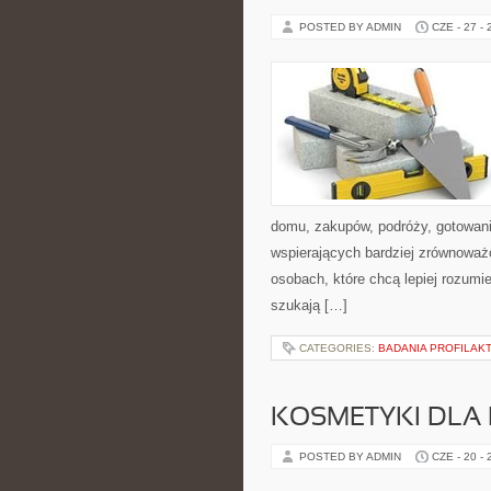
POSTED BY ADMIN
CZE - 27 -
domu, zakupów, podróży, gotowania
wspierających bardziej zrównoważo
osobach, które chcą lepiej rozum
szukają […]
CATEGORIES:
BADANIA PROFILAK
KOSMETYKI DLA 
POSTED BY ADMIN
CZE - 20 -