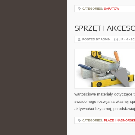
CATEGORIES:
SARATÓW
SPRZĘT I AKCES
POSTED BY ADMIN
LIP - 4 - 2
wartościowe materiały dotyczące t
świadomego rozwijania własnej sp
aktywności fizycznej, przedstawia
CATEGORIES:
PLAŻE I NADMORSK