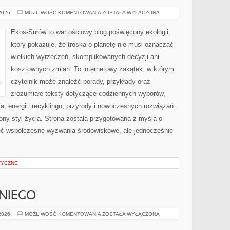
PRZYRODA
 2026
MOŻLIWOŚĆ KOMENTOWANIA
ZOSTAŁA WYŁĄCZONA
I
OCHRONA
ŚRODOWISKA
Ekos-Sułów to wartościowy blog poświęcony ekologii,
który pokazuje, że troska o planetę nie musi oznaczać
wielkich wyrzeczeń, skomplikowanych decyzji ani
kosztownych zmian. To internetowy zakątek, w którym
czytelnik może znaleźć porady, przykłady oraz
zrozumiałe teksty dotyczące codziennych wyborów,
, energii, recyklingu, przyrody i nowoczesnych rozwiązań
ny styl życia. Strona została przygotowana z myślą o
ieć współczesne wyzwania środowiskowe, ale jednocześnie
TYCZNE
NIEGO
KOSMETYKI
 2026
MOŻLIWOŚĆ KOMENTOWANIA
ZOSTAŁA WYŁĄCZONA
DLA
NIEGO