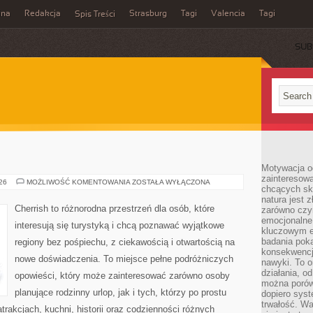
ina
Redakcja
Strasburg
Tagi
Valencia
Tagi
Spis Treści
SUB
Motywacja o
zainteresow
INDIE
026
MOŻLIWOŚĆ KOMENTOWANIA
ZOSTAŁA WYŁĄCZONA
chcących sku
natura jest 
Cherrish to różnorodna przestrzeń dla osób, które
zarówno czyn
emocjonalne
interesują się turystyką i chcą poznawać wyjątkowe
kluczowym el
badania poka
regiony bez pośpiechu, z ciekawością i otwartością na
konsekwencja
nowe doświadczenia. To miejsce pełne podróżniczych
nawyki. To o
działania, o
opowieści, który może zainteresować zarówno osoby
można porówn
planujące rodzinny urlop, jak i tych, którzy po prostu
dopiero sys
trwałość. W
atrakcjach, kuchni, historii oraz codzienności różnych