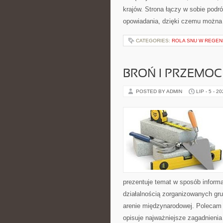
krajów. Strona łączy w sobie pod
opowiadania, dzięki czemu można
CATEGORIES:
ROLA SNU W REGEN
BROŃ I PRZEMOC
POSTED BY ADMIN
LIP - 5 - 2
prezentuje temat w sposób inform
działalnością zorganizowanych gru
arenie międzynarodowej. Polecam
opisuje najważniejsze zagadnienia