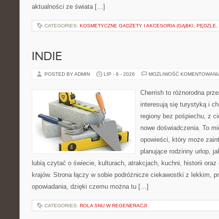
aktualności ze świata […]
CATEGORIES:
KOSMETYCZNE GADŻETY I AKCESORIA (GĄBKI, PĘDZLE,
INDIE
POSTED BY ADMIN
LIP - 6 - 2026
MOŻLIWOŚĆ KOMENTOWAN
Cherrish to różnorodna prze
interesują się turystyką i
regiony bez pośpiechu, z ci
nowe doświadczenia. To mi
opowieści, który może zai
planujące rodzinny urlop, ja
lubią czytać o świecie, kulturach, atrakcjach, kuchni, historii ora
krajów. Strona łączy w sobie podróżnicze ciekawostki z lekkim,
opowiadania, dzięki czemu można tu […]
CATEGORIES:
ROLA SNU W REGENERACJI