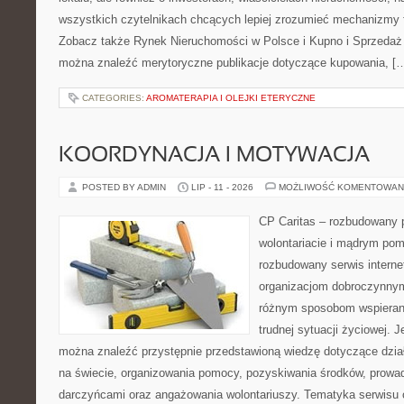
wszystkich czytelnikach chcących lepiej zrozumieć mechanizmy 
Zobacz także Rynek Nieruchomości w Polsce i Kupno i Sprzedaż
można znaleźć merytoryczne publikacje dotyczące kupowania, [
CATEGORIES:
AROMATERAPIA I OLEJKI ETERYCZNE
KOORDYNACJA I MOTYWACJA
POSTED BY ADMIN
LIP - 11 - 2026
MOŻLIWOŚĆ KOMENTOWAN
CP Caritas – rozbudowany p
wolontariacie i mądrym pom
rozbudowany serwis intern
organizacjom dobroczynnym,
różnym sposobom wspierani
trudnej sytuacji życiowej. 
można znaleźć przystępnie przedstawioną wiedzę dotyczące działa
na świecie, organizowania pomocy, pozyskiwania środków, prowad
darczyńcami oraz angażowania wolontariuszy. Tematyka serwisu 