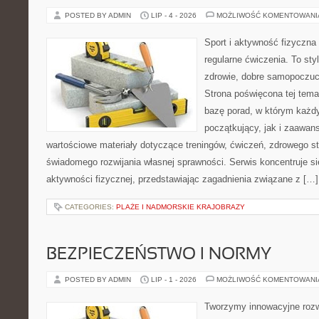
POSTED BY ADMIN
LIP - 4 - 2026
MOŻLIWOŚĆ KOMENTOWAN
Sport i aktywność fizyczna 
regularne ćwiczenia. To sty
zdrowie, dobre samopoczuci
Strona poświęcona tej tem
bazę porad, w którym każdy
początkujący, jak i zaawa
wartościowe materiały dotyczące treningów, ćwiczeń, zdrowego st
świadomego rozwijania własnej sprawności. Serwis koncentruje s
aktywności fizycznej, przedstawiając zagadnienia związane z […]
CATEGORIES:
PLAŻE I NADMORSKIE KRAJOBRAZY
BEZPIECZEŃSTWO I NORMY
POSTED BY ADMIN
LIP - 1 - 2026
MOŻLIWOŚĆ KOMENTOWAN
Tworzymy innowacyjne rozw