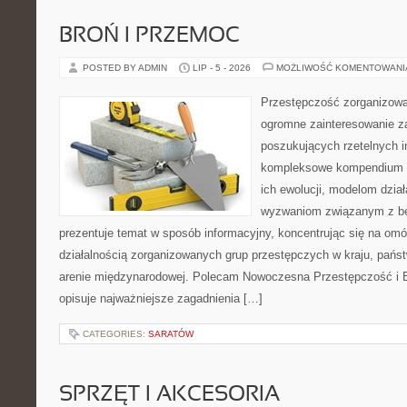
BROŃ I PRZEMOC
POSTED BY ADMIN
LIP - 5 - 2026
MOŻLIWOŚĆ KOMENTOWAN
Przestępczość zorganizowan
ogromne zainteresowanie za
poszukujących rzetelnych i
kompleksowe kompendium in
ich ewolucji, modelom dział
wyzwaniom związanym z b
prezentuje temat w sposób informacyjny, koncentrując się na om
działalnością zorganizowanych grup przestępczych w kraju, pańs
arenie międzynarodowej. Polecam Nowoczesna Przestępczość i B
opisuje najważniejsze zagadnienia […]
CATEGORIES:
SARATÓW
SPRZĘT I AKCESORIA