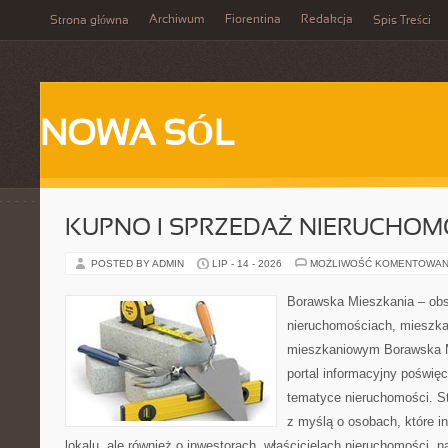
Archiwum
Fiorentina
Redakcja
Strona główna
Spis Treści
NOWA SÓL
KUPNO I SPRZEDAŻ NIERUCHOM
POSTED BY ADMIN
LIP - 14 - 2026
MOŻLIWOŚĆ KOMENTOWAN
Borawska Mieszkania – ob
nieruchomościach, mieszka
mieszkaniowym Borawska Mi
portal informacyjny poświę
tematyce nieruchomości. S
z myślą o osobach, które i
lokalu, ale również o inwestorach, właścicielach nieruchomości, 