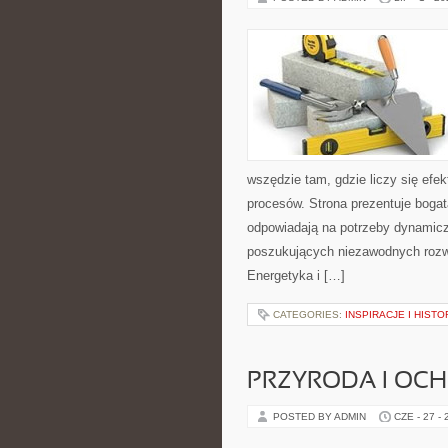
wszędzie tam, gdzie liczy się ef
procesów. Strona prezentuje bogatą
odpowiadają na potrzeby dynamiczn
poszukujących niezawodnych rozw
Energetyka i […]
CATEGORIES:
INSPIRACJE I HIST
PRZYRODA I OC
POSTED BY ADMIN
CZE - 27 -