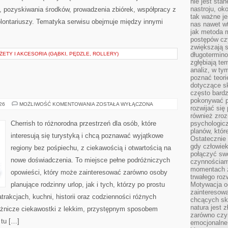
nie jest sta
nastroju, ok
, pozyskiwania środków, prowadzenia zbiórek, współpracy z
tak ważne je
ontariuszy. Tematyka serwisu obejmuje między innymi
nas nawet wt
jak metoda 
postępów czy
zwiększają s
TY I AKCESORIA (GĄBKI, PĘDZLE, ROLLERY)
długotermino
zgłębiają tem
analiz, w t
poznać teori
dotyczące sk
często bardz
pokonywać p
INDIE
026
MOŻLIWOŚĆ KOMENTOWANIA
ZOSTAŁA WYŁĄCZONA
rozwijać się
również zro
Cherrish to różnorodna przestrzeń dla osób, które
psychologic
planów, któr
interesują się turystyką i chcą poznawać wyjątkowe
Ostatecznie 
gdy człowiek 
regiony bez pośpiechu, z ciekawością i otwartością na
połączyć sw
nowe doświadczenia. To miejsce pełne podróżniczych
czynnościami
momentach z
opowieści, który może zainteresować zarówno osoby
trwałego roz
planujące rodzinny urlop, jak i tych, którzy po prostu
Motywacja o
zainteresow
atrakcjach, kuchni, historii oraz codzienności różnych
chcących sku
natura jest 
różnicze ciekawostki z lekkim, przystępnym sposobem
zarówno czyn
 tu […]
emocjonalne