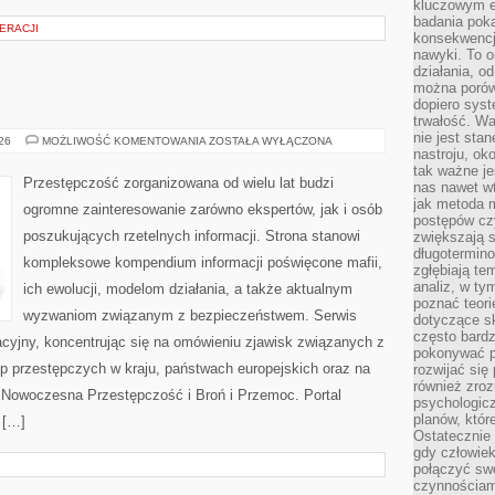
kluczowym el
badania poka
ERACJI
konsekwencja
nawyki. To o
działania, o
można porówn
dopiero sys
trwałość. W
nie jest sta
BROŃ
026
MOŻLIWOŚĆ KOMENTOWANIA
ZOSTAŁA WYŁĄCZONA
I
nastroju, ok
PRZEMOC
tak ważne je
Przestępczość zorganizowana od wielu lat budzi
nas nawet wt
jak metoda 
ogromne zainteresowanie zarówno ekspertów, jak i osób
postępów czy
poszukujących rzetelnych informacji. Strona stanowi
zwiększają s
długotermino
kompleksowe kompendium informacji poświęcone mafii,
zgłębiają tem
analiz, w t
ich ewolucji, modelom działania, a także aktualnym
poznać teori
wyzwaniom związanym z bezpieczeństwem. Serwis
dotyczące sk
często bardz
acyjny, koncentrując się na omówieniu zjawisk związanych z
pokonywać p
p przestępczych w kraju, państwach europejskich oraz na
rozwijać się
również zro
 Nowoczesna Przestępczość i Broń i Przemoc. Portal
psychologic
planów, któr
 […]
Ostatecznie 
gdy człowiek 
połączyć sw
czynnościami