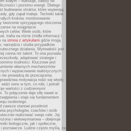
nem stałym – fluktuuje, zależy od
oliczności i poziomu energii. Dlatego
st budowanie struktur, które wspierają
edy, gdy zapał maleje. Techniki takie
małych kroków, monitorowanie
 tworzenie sprzyjającego otoczenia
zanse na osiągnięcie
wych celów. Wiele osób, które
at, trafia na różne źródła informacji i
ym na
strona z artykułami
gdzie mogą
e, narzędzia i studia przypadków
utecznego działania. Wytrwałość jest
iej cenna niż talent. To ona pozwala
rzeszkody, adaptować strategie i
 pomimo trudności. Kluczowe jest
zumienie własnych mechanizmów
znych i wypracowanie realistycznych
e nie prowadzą do przeciążenia.
prawdziwa motywacja rodzi się wtedy,
widzi sens w tym, co robi, i potrafi
oje wartości z codziennymi
. To połączenie daje siłę nawet w
wątpienia i staje się fundamentem
woju osobistego.
d zawsze stanowi przedmiot
ania psychologów, coachów i osób
tecznie realizować swoje cele. Jej
złożona i wielowymiarowa – obejmuje
niki biologiczne, jak i społeczne,
 i poznawcze. Ludzie często myślą, że