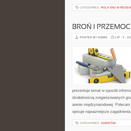
CATEGORIES:
ROLA SNU W REGEN
BROŃ I PRZEMOC
POSTED BY ADMIN
LIP - 5 - 2
prezentuje temat w sposób inform
działalnością zorganizowanych gru
arenie międzynarodowej. Polecam
opisuje najważniejsze zagadnienia
CATEGORIES:
SARATÓW