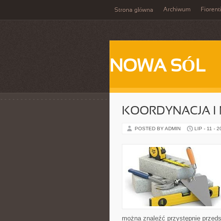
Archiwum
Fiorent
Strona główna
NOWA SÓL
KOORDYNACJA I
POSTED BY ADMIN
LIP - 11 - 
można znaleźć przystępnie przedst