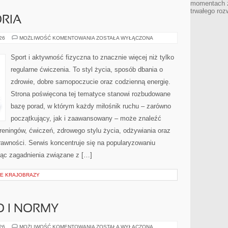
momentach z
trwałego roz
ORIA
SPRZĘT
026
MOŻLIWOŚĆ KOMENTOWANIA
ZOSTAŁA WYŁĄCZONA
I
AKCESORIA
Sport i aktywność fizyczna to znacznie więcej niż tylko
regularne ćwiczenia. To styl życia, sposób dbania o
zdrowie, dobre samopoczucie oraz codzienną energię.
Strona poświęcona tej tematyce stanowi rozbudowane
bazę porad, w którym każdy miłośnik ruchu – zarówno
początkujący, jak i zaawansowany – może znaleźć
reningów, ćwiczeń, zdrowego stylu życia, odżywiania oraz
rawności. Serwis koncentruje się na popularyzowaniu
jąc zagadnienia związane z […]
IE KRAJOBRAZY
O I NORMY
BEZPIECZEŃSTWO
026
MOŻLIWOŚĆ KOMENTOWANIA
ZOSTAŁA WYŁĄCZONA