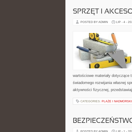
SPRZĘT I AKCES
POSTED BY ADMIN
LIP - 4 - 2
wartościowe materiały dotyczące t
świadomego rozwijania własnej sp
aktywności fizycznej, przedstawia
CATEGORIES:
PLAŻE I NADMORSK
BEZPIECZEŃSTW
POSTED BY ADMIN
LIP - 1 - 2