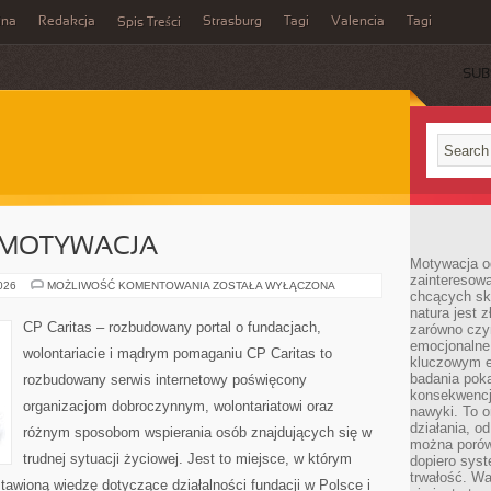
ina
Redakcja
Strasburg
Tagi
Valencia
Tagi
Spis Treści
SUB
 MOTYWACJA
Motywacja o
zainteresow
KOORDYNACJA
2026
MOŻLIWOŚĆ KOMENTOWANIA
ZOSTAŁA WYŁĄCZONA
chcących sku
I
MOTYWACJA
natura jest 
CP Caritas – rozbudowany portal o fundacjach,
zarówno czyn
emocjonalne
wolontariacie i mądrym pomaganiu CP Caritas to
kluczowym el
badania poka
rozbudowany serwis internetowy poświęcony
konsekwencja
organizacjom dobroczynnym, wolontariatowi oraz
nawyki. To o
działania, o
różnym sposobom wspierania osób znajdujących się w
można porówn
trudnej sytuacji życiowej. Jest to miejsce, w którym
dopiero sys
trwałość. W
awioną wiedzę dotyczące działalności fundacji w Polsce i