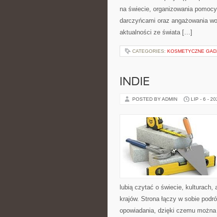
na świecie, organizowania pomocy
darczyńcami oraz angażowania wol
aktualności ze świata […]
CATEGORIES:
KOSMETYCZNE GADŻE
INDIE
POSTED BY ADMIN
LIP - 6 - 2
lubią czytać o świecie, kulturach, 
krajów. Strona łączy w sobie pod
opowiadania, dzięki czemu można