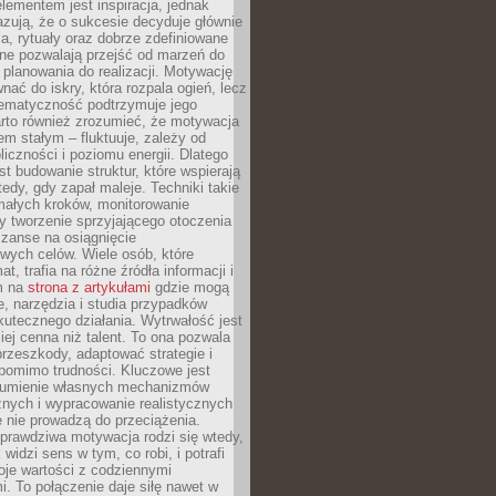
ementem jest inspiracja, jednak
zują, że o sukcesie decyduje głównie
, rytuały oraz dobrze zdefiniowane
ne pozwalają przejść od marzeń do
d planowania do realizacji. Motywację
ać do iskry, która rozpala ogień, lecz
tematyczność podtrzymuje jego
arto również zrozumieć, że motywacja
nem stałym – fluktuuje, zależy od
oliczności i poziomu energii. Dlatego
st budowanie struktur, które wspierają
edy, gdy zapał maleje. Techniki takie
małych kroków, monitorowanie
 tworzenie sprzyjającego otoczenia
zanse na osiągnięcie
wych celów. Wiele osób, które
at, trafia na różne źródła informacji i
ym na
strona z artykułami
gdzie mogą
e, narzędzia i studia przypadków
utecznego działania. Wytrwałość jest
iej cenna niż talent. To ona pozwala
rzeszkody, adaptować strategie i
 pomimo trudności. Kluczowe jest
zumienie własnych mechanizmów
znych i wypracowanie realistycznych
e nie prowadzą do przeciążenia.
prawdziwa motywacja rodzi się wtedy,
widzi sens w tym, co robi, i potrafi
oje wartości z codziennymi
. To połączenie daje siłę nawet w