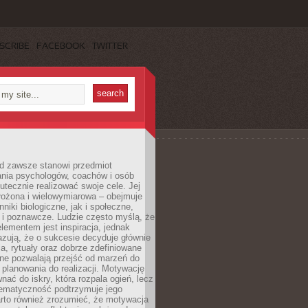
SCRIBE
FACEBOOK
TWITTER
d zawsze stanowi przedmiot
ania psychologów, coachów i osób
tecznie realizować swoje cele. Jej
złożona i wielowymiarowa – obejmuje
niki biologiczne, jak i społeczne,
 i poznawcze. Ludzie często myślą, że
ementem jest inspiracja, jednak
zują, że o sukcesie decyduje głównie
, rytuały oraz dobrze zdefiniowane
ne pozwalają przejść od marzeń do
d planowania do realizacji. Motywację
ać do iskry, która rozpala ogień, lecz
tematyczność podtrzymuje jego
arto również zrozumieć, że motywacja