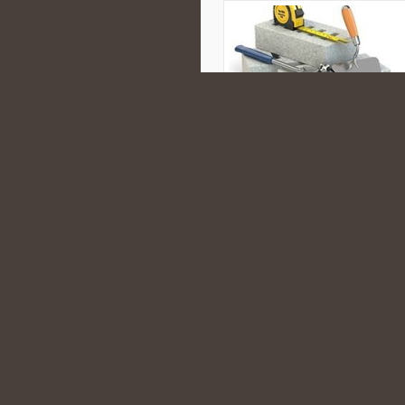
domu, zakupów, podróży, gotowania
wspierających bardziej zrównoważo
osobach, które chcą lepiej rozum
szukają […]
CATEGORIES:
BADANIA PROFILAK