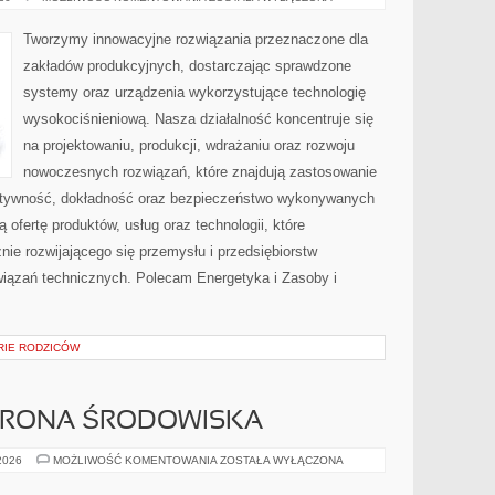
I
NORMY
Tworzymy innowacyjne rozwiązania przeznaczone dla
zakładów produkcyjnych, dostarczając sprawdzone
systemy oraz urządzenia wykorzystujące technologię
wysokociśnieniową. Nasza działalność koncentruje się
na projektowaniu, produkcji, wdrażaniu oraz rozwoju
nowoczesnych rozwiązań, które znajdują zastosowanie
ektywność, dokładność oraz bezpieczeństwo wykonywanych
 ofertę produktów, usług oraz technologii, które
ie rozwijającego się przemysłu i przedsiębiorstw
iązań technicznych. Polecam Energetyka i Zasoby i
ORIE RODZICÓW
HRONA ŚRODOWISKA
PRZYRODA
 2026
MOŻLIWOŚĆ KOMENTOWANIA
ZOSTAŁA WYŁĄCZONA
I
OCHRONA