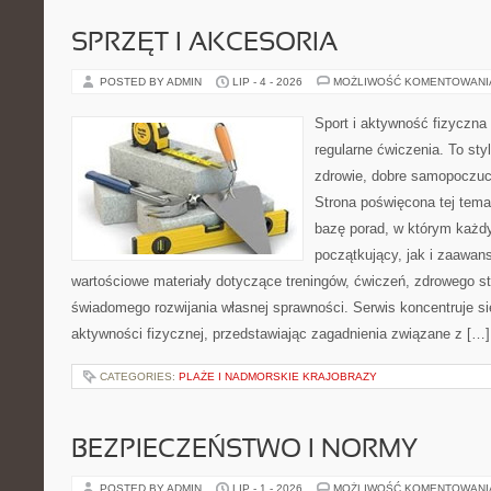
SPRZĘT I AKCESORIA
POSTED BY ADMIN
LIP - 4 - 2026
MOŻLIWOŚĆ KOMENTOWAN
Sport i aktywność fizyczna 
regularne ćwiczenia. To sty
zdrowie, dobre samopoczuci
Strona poświęcona tej tem
bazę porad, w którym każdy
początkujący, jak i zaawa
wartościowe materiały dotyczące treningów, ćwiczeń, zdrowego st
świadomego rozwijania własnej sprawności. Serwis koncentruje s
aktywności fizycznej, przedstawiając zagadnienia związane z […]
CATEGORIES:
PLAŻE I NADMORSKIE KRAJOBRAZY
BEZPIECZEŃSTWO I NORMY
POSTED BY ADMIN
LIP - 1 - 2026
MOŻLIWOŚĆ KOMENTOWAN