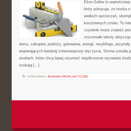
Ekos-Sułów to wartościowy 
który pokazuje, że troska 
wielkich wyrzeczeń, skompl
kosztownych zmian. To int
czytelnik może znaleźć por
zrozumiałe teksty dotyczą
domu, zakupów, podróży, gotowania, energii, recyklingu, przyrod
wspierających bardziej zrównoważony styl życia. Strona została
osobach, które chcą lepiej rozumieć współczesne wyzwania środ
szukają […]
CATEGORIES:
BADANIA PROFILAKTYCZNE