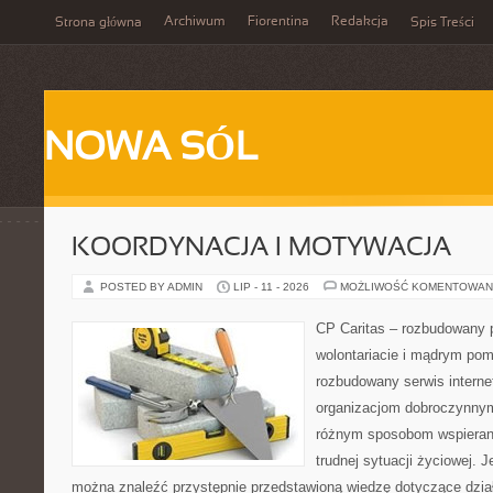
Archiwum
Fiorentina
Redakcja
Strona główna
Spis Treści
NOWA SÓL
KOORDYNACJA I MOTYWACJA
POSTED BY ADMIN
LIP - 11 - 2026
MOŻLIWOŚĆ KOMENTOWAN
CP Caritas – rozbudowany p
wolontariacie i mądrym pom
rozbudowany serwis intern
organizacjom dobroczynnym,
różnym sposobom wspierani
trudnej sytuacji życiowej. 
można znaleźć przystępnie przedstawioną wiedzę dotyczące działa