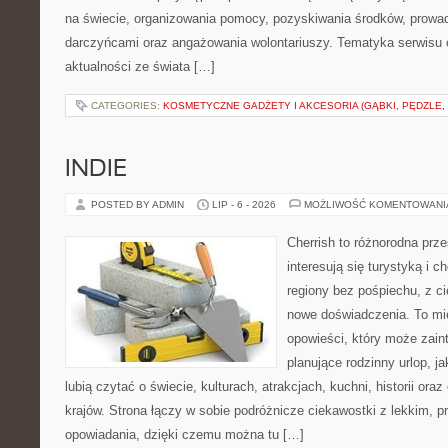
na świecie, organizowania pomocy, pozyskiwania środków, prowad
darczyńcami oraz angażowania wolontariuszy. Tematyka serwisu 
aktualności ze świata […]
CATEGORIES:
KOSMETYCZNE GADŻETY I AKCESORIA (GĄBKI, PĘDZLE,
INDIE
POSTED BY ADMIN
LIP - 6 - 2026
MOŻLIWOŚĆ KOMENTOWAN
Cherrish to różnorodna prze
interesują się turystyką i
regiony bez pośpiechu, z ci
nowe doświadczenia. To mi
opowieści, który może zai
planujące rodzinny urlop, ja
lubią czytać o świecie, kulturach, atrakcjach, kuchni, historii ora
krajów. Strona łączy w sobie podróżnicze ciekawostki z lekkim,
opowiadania, dzięki czemu można tu […]