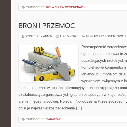
CATEGORIES:
ROLA SNU W REGENERACJI
BROŃ I PRZEMOC
POSTED BY ADMIN
LIP - 5 - 2026
MOŻLIWOŚĆ KOMENTOWAN
Przestępczość zorganizowan
ogromne zainteresowanie za
poszukujących rzetelnych i
kompleksowe kompendium in
ich ewolucji, modelom dział
wyzwaniom związanym z b
prezentuje temat w sposób informacyjny, koncentrując się na om
działalnością zorganizowanych grup przestępczych w kraju, pańs
arenie międzynarodowej. Polecam Nowoczesna Przestępczość i B
opisuje najważniejsze zagadnienia […]
CATEGORIES:
SARATÓW