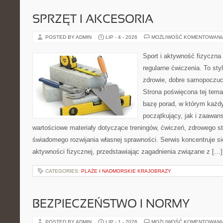
SPRZĘT I AKCESORIA
POSTED BY ADMIN
LIP - 4 - 2026
MOŻLIWOŚĆ KOMENTOWAN
Sport i aktywność fizyczna 
regularne ćwiczenia. To sty
zdrowie, dobre samopoczuci
Strona poświęcona tej tem
bazę porad, w którym każdy
początkujący, jak i zaawa
wartościowe materiały dotyczące treningów, ćwiczeń, zdrowego st
świadomego rozwijania własnej sprawności. Serwis koncentruje s
aktywności fizycznej, przedstawiając zagadnienia związane z […]
CATEGORIES:
PLAŻE I NADMORSKIE KRAJOBRAZY
BEZPIECZEŃSTWO I NORMY
POSTED BY ADMIN
LIP - 1 - 2026
MOŻLIWOŚĆ KOMENTOWAN