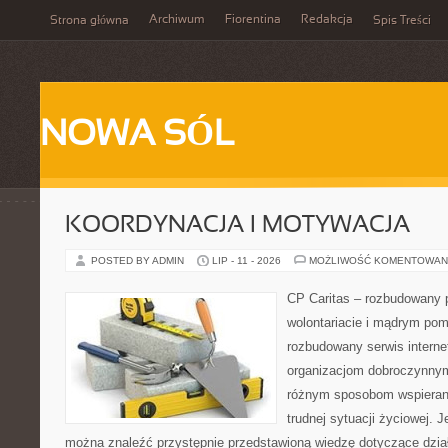
Archiwum
Fiorentina
Redakcja
Strona główna
Spis Treści
NOWA SÓL
KOORDYNACJA I MOTYWACJA
POSTED BY ADMIN
LIP - 11 - 2026
MOŻLIWOŚĆ KOMENTOWAN
CP Caritas – rozbudowany p
wolontariacie i mądrym pom
rozbudowany serwis intern
organizacjom dobroczynnym,
różnym sposobom wspierani
trudnej sytuacji życiowej. 
można znaleźć przystępnie przedstawioną wiedzę dotyczące działa