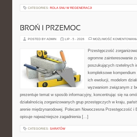
CATEGORIES:
ROLA SNU W REGENERACJI
BROŃ I PRZEMOC
POSTED BY ADMIN
LIP - 5 - 2026
MOŻLIWOŚĆ KOMENTOWAN
Przestępczość zorganizowan
ogromne zainteresowanie za
poszukujących rzetelnych i
kompleksowe kompendium in
ich ewolucji, modelom dział
wyzwaniom związanym z b
prezentuje temat w sposób informacyjny, koncentrując się na om
działalnością zorganizowanych grup przestępczych w kraju, pańs
arenie międzynarodowej. Polecam Nowoczesna Przestępczość i B
opisuje najważniejsze zagadnienia […]
CATEGORIES:
SARATÓW