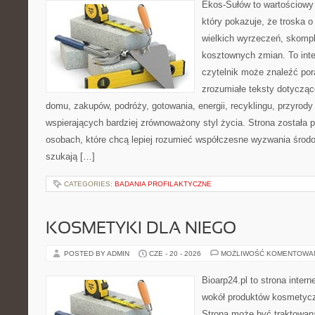
Ekos-Sułów to wartościowy 
który pokazuje, że troska 
wielkich wyrzeczeń, skompl
kosztownych zmian. To int
czytelnik może znaleźć por
zrozumiałe teksty dotyczą
domu, zakupów, podróży, gotowania, energii, recyklingu, przyrod
wspierających bardziej zrównoważony styl życia. Strona została
osobach, które chcą lepiej rozumieć współczesne wyzwania środ
szukają […]
CATEGORIES:
BADANIA PROFILAKTYCZNE
KOSMETYKI DLA NIEGO
POSTED BY ADMIN
CZE - 20 - 2026
MOŻLIWOŚĆ KOMENTOWA
Bioarp24.pl to strona intern
wokół produktów kosmetycz
Strona może być traktowana