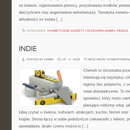
na świecie, organizowania pomocy, pozyskiwania środków, prowad
darczyńcami oraz angażowania wolontariuszy. Tematyka serwisu 
aktualności ze świata […]
CATEGORIES:
KOSMETYCZNE GADŻETY I AKCESORIA (GĄBKI, PĘDZLE,
INDIE
POSTED BY ADMIN
LIP - 6 - 2026
MOŻLIWOŚĆ KOMENTOWAN
Cherrish to różnorodna prze
interesują się turystyką i
regiony bez pośpiechu, z ci
nowe doświadczenia. To mi
opowieści, który może zai
planujące rodzinny urlop, ja
lubią czytać o świecie, kulturach, atrakcjach, kuchni, historii ora
krajów. Strona łączy w sobie podróżnicze ciekawostki z lekkim,
opowiadania, dzięki czemu można tu […]