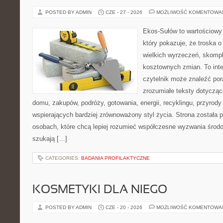
POSTED BY ADMIN
CZE - 27 - 2026
MOŻLIWOŚĆ KOMENTOWA
Ekos-Sułów to wartościowy 
który pokazuje, że troska 
wielkich wyrzeczeń, skompl
kosztownych zmian. To int
czytelnik może znaleźć por
zrozumiałe teksty dotyczą
domu, zakupów, podróży, gotowania, energii, recyklingu, przyrod
wspierających bardziej zrównoważony styl życia. Strona została
osobach, które chcą lepiej rozumieć współczesne wyzwania środ
szukają […]
CATEGORIES:
BADANIA PROFILAKTYCZNE
KOSMETYKI DLA NIEGO
POSTED BY ADMIN
CZE - 20 - 2026
MOŻLIWOŚĆ KOMENTOWA