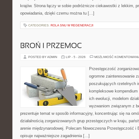
krajów. Strona łączy w sobie podróżnicze ciekawostki z lekkim,
opowiadania, dzięki czemu można tu […]
CATEGORIES:
ROLA SNU W REGENERACJI
BROŃ I PRZEMOC
POSTED BY ADMIN
LIP - 5 - 2026
MOŻLIWOŚĆ KOMENTOWAN
Przestępczość zorganizowan
ogromne zainteresowanie za
poszukujących rzetelnych i
kompleksowe kompendium in
ich ewolucji, modelom dział
wyzwaniom związanym z b
prezentuje temat w sposób informacyjny, koncentrując się na om
działalnością zorganizowanych grup przestępczych w kraju, pańs
arenie międzynarodowej. Polecam Nowoczesna Przestępczość i B
opisuje najważniejsze zagadnienia […]