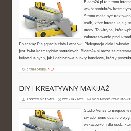
Bioarp24.pl to strona intern
wokół produktów kosmetycz
Strona może być traktowana
osób, które interesują się 
urody. To witryna, która wp
zainteresowanie produktami
Polecamy Pielęgnacja ciała i włosów i Pielęgnacja ciała i włos
jest świat kosmetyków naturalnych. Bioarp24.pl może zaintereso
indywidualnych, jak i gabinetowe punkty handlowe, którzy poszuk
CATEGORIES:
PIŁA
DIY I KREATYWNY MAKIJAŻ
POSTED BY ADMIN
CZE - 19 - 2026
MOŻLIWOŚĆ KOMENTOWA
Studio Veriss to miejsce w
świadomemu dbaniu o wygl
wskazówkom dla osób, któr