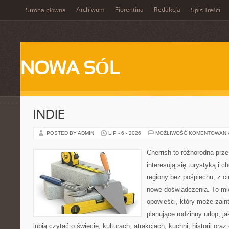
Archiwum
Fiorentina
Redakcja
Strona główna
Spis Treści
NOWA SÓL
INDIE
POSTED BY ADMIN
LIP - 6 - 2026
MOŻLIWOŚĆ KOMENTOWAN
Cherrish to różnorodna prze
interesują się turystyką i
regiony bez pośpiechu, z ci
nowe doświadczenia. To mi
opowieści, który może zai
planujące rodzinny urlop, ja
lubią czytać o świecie, kulturach, atrakcjach, kuchni, historii ora