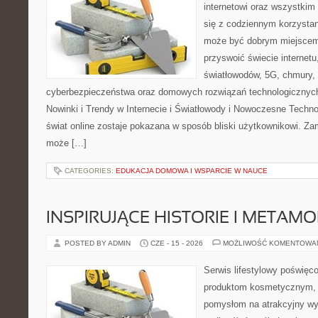
internetowi oraz wszystkim
się z codziennym korzystan
może być dobrym miejscem 
przyswoić świecie internet
światłowodów, 5G, chmury, 
cyberbezpieczeństwa oraz domowych rozwiązań technologicznych
Nowinki i Trendy w Internecie i Światłowody i Nowoczesne Techno
świat online zostaje pokazana w sposób bliski użytkownikowi. Zami
może […]
CATEGORIES:
EDUKACJA DOMOWA I WSPARCIE W NAUCE
INSPIRUJĄCE HISTORIE I METAM
POSTED BY ADMIN
CZE - 15 - 2026
MOŻLIWOŚĆ KOMENTOWA
Serwis lifestylowy poświęcon
produktom kosmetycznym, u
pomysłom na atrakcyjny wyg