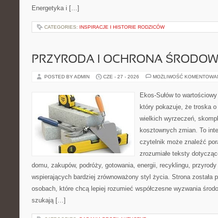
Energetyka i […]
CATEGORIES:
INSPIRACJE I HISTORIE RODZICÓW
PRZYRODA I OCHRONA ŚRODOW
POSTED BY ADMIN
CZE - 27 - 2026
MOŻLIWOŚĆ KOMENTOWA
Ekos-Sułów to wartościowy 
który pokazuje, że troska 
wielkich wyrzeczeń, skompl
kosztownych zmian. To int
czytelnik może znaleźć por
zrozumiałe teksty dotyczą
domu, zakupów, podróży, gotowania, energii, recyklingu, przyrod
wspierających bardziej zrównoważony styl życia. Strona została
osobach, które chcą lepiej rozumieć współczesne wyzwania środ
szukają […]