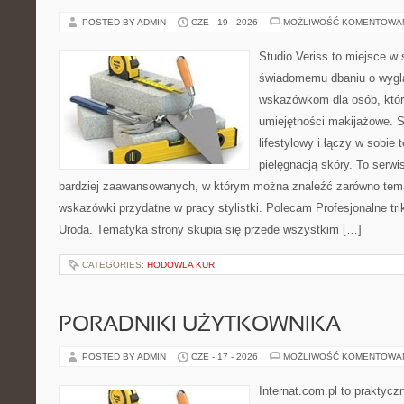
POSTED BY ADMIN
CZE - 19 - 2026
MOŻLIWOŚĆ KOMENTOWA
Studio Veriss to miejsce w
świadomemu dbaniu o wygl
wskazówkom dla osób, któr
umiejętności makijażowe. S
lifestylowy i łączy w sobie
pielęgnacją skóry. To serwi
bardziej zaawansowanych, w którym można znaleźć zarówno temat
wskazówki przydatne w pracy stylistki. Polecam Profesjonalne tri
Uroda. Tematyka strony skupia się przede wszystkim […]
CATEGORIES:
HODOWLA KUR
PORADNIKI UŻYTKOWNIKA
POSTED BY ADMIN
CZE - 17 - 2026
MOŻLIWOŚĆ KOMENTOWA
Internat.com.pl to praktyc