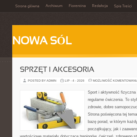
Archiwum
Fiorentina
Redakcja
Strona główna
Spis Treści
NOWA SÓL
SPRZĘT I AKCESORIA
POSTED BY ADMIN
LIP - 4 - 2026
MOŻLIWOŚĆ KOMENTOWAN
Sport i aktywność fizyczna 
regularne ćwiczenia. To sty
zdrowie, dobre samopoczuci
Strona poświęcona tej tem
bazę porad, w którym każdy
początkujący, jak i zaawa
wartościowe materiały dotyczące treningów, ćwiczeń, zdrowego st