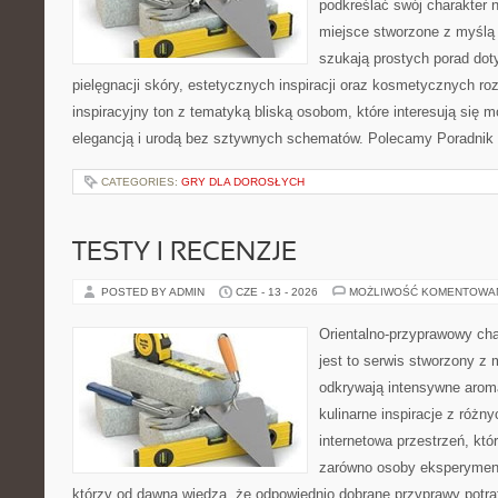
podkreślać swój charakter n
miejsce stworzone z myślą 
szukają prostych porad dot
pielęgnacji skóry, estetycznych inspiracji oraz kosmetycznych ro
inspiracyjny ton z tematyką bliską osobom, które interesują się m
elegancją i urodą bez sztywnych schematów. Polecamy Poradnik 
CATEGORIES:
GRY DLA DOROSŁYCH
TESTY I RECENZJE
POSTED BY ADMIN
CZE - 13 - 2026
MOŻLIWOŚĆ KOMENTOWA
Orientalno-przyprawowy char
jest to serwis stworzony z 
odkrywają intensywne aroma
kulinarne inspiracje z różny
internetowa przestrzeń, kt
zarówno osoby eksperymentu
którzy od dawna wiedzą, że odpowiednio dobrane przyprawy potraf