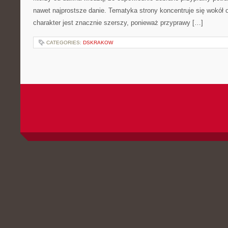
nawet najprostsze danie. Tematyka strony koncentruje się wokół or
charakter jest znacznie szerszy, ponieważ przyprawy […]
CATEGORIES:
DSKRAKOW