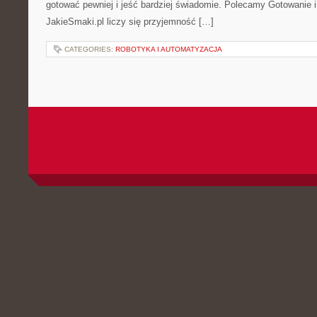
gotować pewniej i jeść bardziej świadomie. Polecamy Gotowanie 
JakieSmaki.pl liczy się przyjemność […]
CATEGORIES:
ROBOTYKA I AUTOMATYZACJA