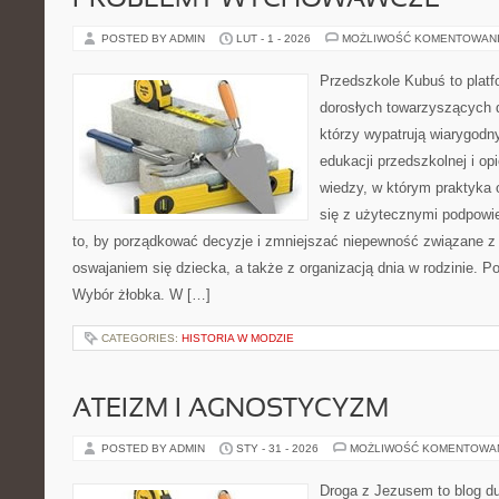
PROBLEMY WYCHOWAWCZE
POSTED BY ADMIN
LUT - 1 - 2026
MOŻLIWOŚĆ KOMENTOWAN
Przedszkole Kubuś to plat
dorosłych towarzyszących 
którzy wypatrują wiarygodn
edukacji przedszkolnej i opi
wiedzy, w którym praktyka 
się z użytecznymi podpowie
to, by porządkować decyzje i zmniejszać niepewność związane z
oswajaniem się dziecka, a także z organizacją dnia w rodzinie. 
Wybór żłobka. W […]
CATEGORIES:
HISTORIA W MODZIE
ATEIZM I AGNOSTYCYZM
POSTED BY ADMIN
STY - 31 - 2026
MOŻLIWOŚĆ KOMENTOWA
Droga z Jezusem to blog d