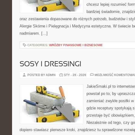
chcesz lepiej rozumieć form
bardziej świadomie, znajdzi
oraz zestawienia dopasowane do różnych potrzeb, budżetów i styl
Alergie Skórne i Pielęgnacja i Medycyna estetyczna. W świecie 
nadmiarem. […]
CATEGORIES:
WRÓŻBY FINANSOWE I BIZNESOWE
SOSY I DRESSINGI
POSTED BY ADMIN
STY - 28 - 2026
MOŻLIWOŚĆ KOMENTOWA
JakieSmaki.pl to internetow
powstał po to, by upraszcz
zamieniać zwykłe posiłki w
gdzie receptury spotykają s
przestaje być obowiązkiem, 
Niezależnie od tego, czy go
dopiero stawiasz pierwsze kroki, znajdziesz tu sprawdzone rozwi