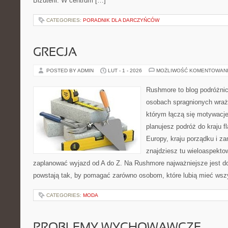
Biżuterii. W centrum […]
CATEGORIES:
PORADNIK DLA DARCZYŃCÓW
GRECJA
POSTED BY ADMIN
LUT - 1 - 2026
MOŻLIWOŚĆ KOMENTOWAN
Rushmore to blog podróżnic
osobach spragnionych wraże
którym łączą się motywacje
planujesz podróż do kraju 
Europy, kraju porządku i za
znajdziesz tu wieloaspektow
zaplanować wyjazd od A do Z. Na Rushmore najważniejsze jest d
powstają tak, by pomagać zarówno osobom, które lubią mieć wszy
CATEGORIES:
MODA