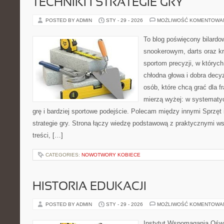
TECHNIKI I STRATEGIE GRY
POSTED BY ADMIN
STY - 29 - 2026
MOŻLIWOŚĆ KOMENTOWA
To blog poświęcony bilardo
snookerowym, darts oraz kr
sportom precyzji, w których
chłodna głowa i dobra decyz
osób, które chcą grać dla fr
mierzą wyżej: w systematy
grę i bardziej sportowe podejście. Polecam między innymi Sprzęt i
strategie gry. Strona łączy wiedzę podstawową z praktycznymi w
treści, […]
CATEGORIES:
NOWOTWORY KOBIECE
HISTORIA EDUKACJI
POSTED BY ADMIN
STY - 29 - 2026
MOŻLIWOŚĆ KOMENTOWA
Instytut Wspomagania Oświ