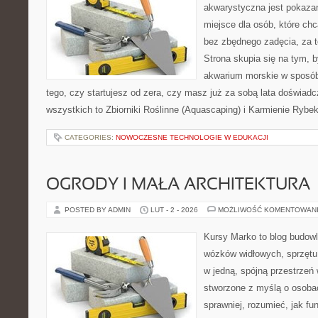
akwarystyczna jest pokazan
miejsce dla osób, które ch
bez zbędnego zadęcia, za t
Strona skupia się na tym, 
akwarium morskie w sposób 
tego, czy startujesz od zera, czy masz już za sobą lata doświadc
wszystkich to Zbiorniki Roślinne (Aquascaping) i Karmienie Rybe
CATEGORIES:
NOWOCZESNE TECHNOLOGIE W EDUKACJI
OGRODY I MAŁA ARCHITEKTURA
POSTED BY ADMIN
LUT - 2 - 2026
MOŻLIWOŚĆ KOMENTOWAN
Kursy Marko to blog budowl
wózków widłowych, sprzętu
w jedną, spójną przestrzeń
stworzone z myślą o osobac
sprawniej, rozumieć, jak fun