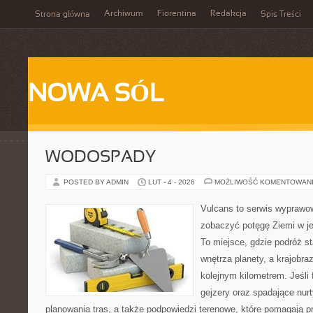
Archiwum
Fiorentina
Redakcja
Strona główna
Spis Treści
NOWA SÓL
WODOSPADY
POSTED BY ADMIN
LUT - 4 - 2026
MOŻLIWOŚĆ KOMENTOWAN
Vulcans to serwis wyprawow
zobaczyć potęgę Ziemi w jej
To miejsce, gdzie podróż st
wnętrza planety, a krajobr
kolejnym kilometrem. Jeśli 
gejzery oraz spadające nurt
planowania tras, a także podpowiedzi terenowe, które pomagają p