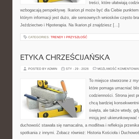
treści, które ułatwiają codz
wzbogacają perspektywę. Ikarion.pl może być dla Ciebie punktem 
którym informacji jest dużo, ale sensownych wniosków często bra
Jeździectwo i Hipoterapia. Na Ikarion.pl znajdziesz […]
CATEGORIES:
TRENDY I PRZYSZŁOŚĆ
ETYKA CHRZEŚCIJAŃSKA
POSTED BY ADMIN
STY - 29 - 2026
MOŻLIWOŚĆ KOMENTOWA
To miejsce stworzone z my
które pomaga umacniać bl
codzienności. Strona jest p
chcą bardziej konsekwentnie
święta, ale także wtedy, gdy
misją jest ukierunkowywać 
duchowość stawała się namacalna, a modlitwa i refleksja przenik
spotkania z innymi. Zobacz również: Historia Kościoła i Duchowoś