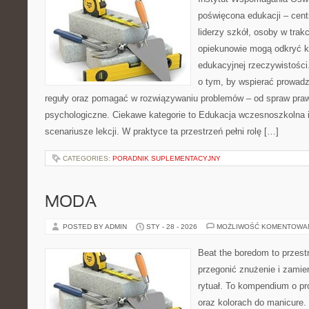
poświęcona edukacji – cen
liderzy szkół, osoby w trak
opiekunowie mogą odkryć k
edukacyjnej rzeczywistości
o tym, by wspierać prowadz
reguły oraz pomagać w rozwiązywaniu problemów – od spraw pra
psychologiczne. Ciekawe kategorie to Edukacja wczesnoszkolna i
scenariusze lekcji. W praktyce ta przestrzeń pełni rolę […]
CATEGORIES:
PORADNIK SUPLEMENTACYJNY
MODA
POSTED BY ADMIN
STY - 28 - 2026
MOŻLIWOŚĆ KOMENTOWA
Beat the boredom to przest
przegonić znużenie i zamie
rytuał. To kompendium o pr
oraz kolorach do manicure.