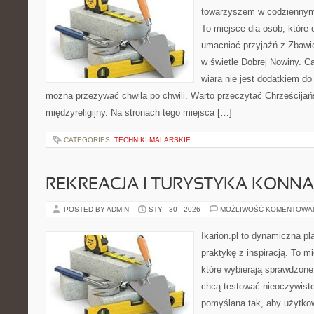
towarzyszem w codziennym 
To miejsce dla osób, które
umacniać przyjaźń z Zbawi
w świetle Dobrej Nowiny. Ca
wiara nie jest dodatkiem do
można przeżywać chwila po chwili. Warto przeczytać Chrześcijań
międzyreligijny. Na stronach tego miejsca […]
CATEGORIES:
TECHNIKI MALARSKIE
REKREACJA I TURYSTYKA KONNA
POSTED BY ADMIN
STY - 30 - 2026
MOŻLIWOŚĆ KOMENTOWA
Ikarion.pl to dynamiczna pl
praktykę z inspiracją. To m
które wybierają sprawdzone
chcą testować nieoczywiste
pomyślana tak, aby użytkow