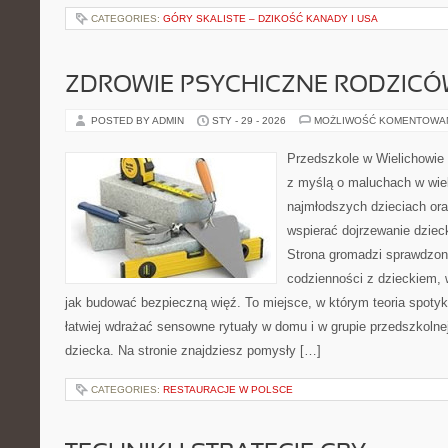
CATEGORIES:
GÓRY SKALISTE – DZIKOŚĆ KANADY I USA
ZDROWIE PSYCHICZNE RODZIC
POSTED BY ADMIN
STY - 29 - 2026
MOŻLIWOŚĆ KOMENTOWA
Przedszkole w Wielichowie 
z myślą o maluchach w wie
najmłodszych dzieciach oraz
wspierać dojrzewanie dzie
Strona gromadzi sprawdzon
codzienności z dzieckiem, 
jak budować bezpieczną więź. To miejsce, w którym teoria spoty
łatwiej wdrażać sensowne rytuały w domu i w grupie przedszkoln
dziecka. Na stronie znajdziesz pomysły […]
CATEGORIES:
RESTAURACJE W POLSCE