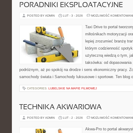
PORADNIKI EKSPLOATACYJNE
POSTED BY ADMIN
LUT - 3 - 2026
MOŻLIWOŚĆ KOMENTOWAN
Taxi Drive to portal tworzon
miłośnikach motoryzacji or
lepiej zrozumieć branżę tra
którym codzienność spotyka
użyteczną wiedzą o tym, j
taksówka: od dopasowania p
podróżnym, aż po spokój na drodze i sens ekonomiczny pracy. Z
samochody świata i Samochody luksusowe i sportowe. Ten blog o
CATEGORIES:
LUBELSKIE NA MAPIE FILMOWEJ
TECHNIKA AKWARIOWA
POSTED BY ADMIN
LUT - 2 - 2026
MOŻLIWOŚĆ KOMENTOWAN
Akwa-Pro to portal akwarys