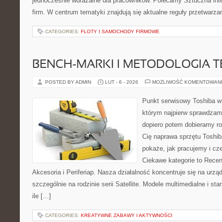
jednocześnie wdrażalne dla pracowników. Polecamy Sztuczna intel
firm. W centrum tematyki znajdują się aktualne reguły przetwarz
CATEGORIES:
FLOTY I SAMOCHODY FIRMOWE
BENCH-MARKI I METODOLOGIA 
POSTED BY ADMIN
LUT - 6 - 2026
MOŻLIWOŚĆ KOMENTOWAN
Punkt serwisowy Toshiba w
którym najpierw sprawdzam
dopiero potem dobieramy roz
Cię naprawa sprzętu Toshib
pokaże, jak pracujemy i c
Ciekawe kategorie to Recen
Akcesoria i Periferiap. Nasza działalność koncentruje się na urz
szczególnie na rodzinie serii Satellite. Modele multimedialne i star
ile […]
CATEGORIES:
KREATYWNE ZABAWY I AKTYWNOŚCI