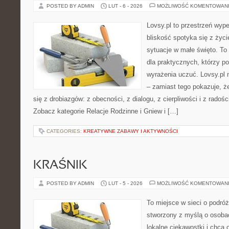
POSTED BY ADMIN
LUT - 6 - 2026
MOŻLIWOŚĆ KOMENTOWAN
Lovsy.pl to przestrzeń wyp
bliskość spotyka się z życ
sytuacje w małe święto. To 
dla praktycznych, którzy pot
wyrażenia uczuć. Lovsy.pl 
– zamiast tego pokazuje, ż
się z drobiazgów: z obecności, z dialogu, z cierpliwości i z radośc
Zobacz kategorie Relacje Rodzinne i Gniew i […]
CATEGORIES:
KREATYWNE ZABAWY I AKTYWNOŚCI
KRAŚNIK
POSTED BY ADMIN
LUT - 5 - 2026
MOŻLIWOŚĆ KOMENTOWAN
To miejsce w sieci o podró
stworzony z myślą o osobac
lokalne ciekawostki i chcą