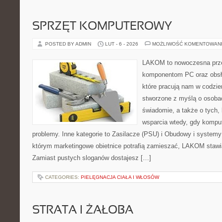
SPRZĘT KOMPUTEROWY
POSTED BY ADMIN
LUT - 6 - 2026
MOŻLIWOŚĆ KOMENTOWAN
LAKOM to nowoczesna prze
komponentom PC oraz obsłu
które pracują nam w codzie
stworzone z myślą o osobac
świadomie, a także o tych, 
wsparcia wtedy, gdy kompu
problemy. Inne kategorie to Zasilacze (PSU) i Obudowy i systemy
którym marketingowe obietnice potrafią zamieszać, LAKOM stawia
Zamiast pustych sloganów dostajesz […]
CATEGORIES:
PIELĘGNACJA CIAŁA I WŁOSÓW
STRATA I ŻAŁOBA