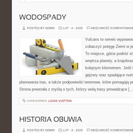
WODOSPADY
POSTED BY ADMIN
LUT - 4 - 2026
MOŻLIWOŚĆ KOMENTOWAN
Vulcans to serwis wyprawow
zobaczyć potęgę Ziemi w jej
To miejsce, gdzie podróż st
wnętrza planety, a krajobr
kolejnym kilometrem. Jeśli 
gejzery oraz spadające nurt
planowania tras, a także podpowiedzi terenowe, które pomagają p
Strona powstała z myślą o tych, którzy wolą trasy prowadzące […
CATEGORIES:
LOUIS VUITTON
HISTORIA OBUWIA
POSTED BY ADMIN
LUT - 3 - 2026
MOŻLIWOŚĆ KOMENTOWAN