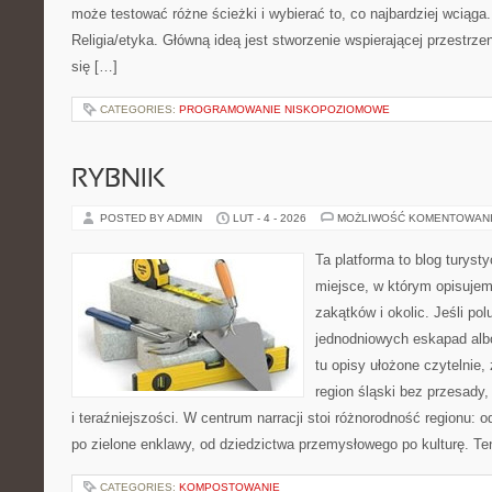
może testować różne ścieżki i wybierać to, co najbardziej wciąga
Religia/etyka. Główną ideą jest stworzenie wspierającej przestrze
się […]
CATEGORIES:
PROGRAMOWANIE NISKOPOZIOMOWE
RYBNIK
POSTED BY ADMIN
LUT - 4 - 2026
MOŻLIWOŚĆ KOMENTOWAN
Ta platforma to blog turys
miejsce, w którym opisujem
zakątków i okolic. Jeśli po
jednodniowych eskapad albo
tu opisy ułożone czytelnie,
region śląski bez przesady, 
i teraźniejszości. W centrum narracji stoi różnorodność regionu: 
po zielone enklawy, od dziedzictwa przemysłowego po kulturę. Te
CATEGORIES:
KOMPOSTOWANIE