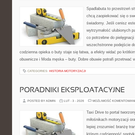
Spadlabuta to przestrzeń st
chcą zaopiekować się o sw
świadomy. Jeśli cenisz est
wytrzymałość ulubionych pa
co potrzebne do pielęgnacji
wszechstronne podejście do
codzienna opieka o buty staje się łatwa, a efekty widać po krótkim
obuwnicze i Moda męska – buty. Dobre obuwie potrafi przetrwać 
CATEGORIES:
HISTORIA MOTORYZACJI
PORADNIKI EKSPLOATACYJNE
POSTED BY ADMIN
LUT - 3 - 2026
MOŻLIWOŚĆ KOMENTOWAN
Taxi Drive to portal tworzon
miłośnikach motoryzacji or
lepiej zrozumieć branżę tra
którym codzienność spotyka