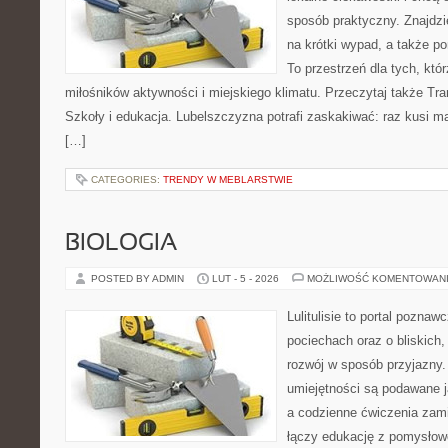
sposób praktyczny. Znajdzie
na krótki wypad, a także p
To przestrzeń dla tych, któr
miłośników aktywności i miejskiego klimatu. Przeczytaj także Tra
Szkoły i edukacja. Lubelszczyzna potrafi zaskakiwać: raz kusi 
[…]
CATEGORIES:
TRENDY W MEBLARSTWIE
BIOLOGIA
POSTED BY ADMIN
LUT - 5 - 2026
MOŻLIWOŚĆ KOMENTOWAN
Lulitulisie to portal pozna
pociechach oraz o bliskich,
rozwój w sposób przyjazny.
umiejętności są podawane 
a codzienne ćwiczenia zamie
łączy edukację z pomysłow