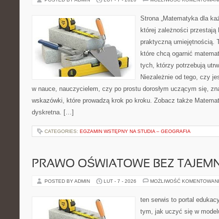
Strona „Matematyka dla każ
której zależności przestają
praktyczną umiejętnością.
które chcą ogarnić matemat
tych, którzy potrzebują utr
Niezależnie od tego, czy j
w nauce, nauczycielem, czy po prostu dorosłym uczącym się, zn
wskazówki, które prowadzą krok po kroku. Zobacz także Matema
dyskretna. […]
CATEGORIES:
EGZAMIN WSTĘPNY NA STUDIA – GEOGRAFIA
PRAWO OŚWIATOWE BEZ TAJEMN
POSTED BY ADMIN
LUT - 7 - 2026
MOŻLIWOŚĆ KOMENTOWAN
ten serwis to portal edukac
tym, jak uczyć się w model