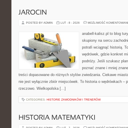
JAROCIN
POSTED BY ADMIN
LUT - 8 - 2026
MOŻLIWOŚĆ KOMENTOWAN
anabell-kalisz.pl to blog t
skupiony na sercu zachodnie
potrafi wciągnąć historią. 
wędrówek, gdzie konkret mi
podróży. Jeśli szukasz pla
poznać znane i mniej znane
treści dopasowane do różnych stylów zwiedzania. Ciekawe miasta
nie jest wyłącznie zbiór miejscówek. To historia o wędrówkach – 
rzeczowo. Wielkopolska […]
CATEGORIES:
HISTORIE ZAWODNIKÓW I TRENERÓW
HISTORIA MATEMATYKI
POSTED BY ADMIN
LUT - 7 - 2026
MOŻLIWOŚĆ KOMENTOWAN