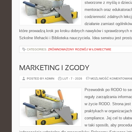
stworzone z myślą o dziec
mentorach oraz edukatorac
codzienność zdalnych lekcji.
działanie zamiast ogólników,
które prowadzą krok po kroku dobrych nawyków i sprawdzonych ro
Szkolne lifehacki i Biblioteka nauczyciela. Idea serwisu jest pro
CATEGORIES:
ZRÓWNOWAŻONY ROZWÓJ W ŁOWIECTWIE
MARKETING I ZGODY
POSTED BY ADMIN
LUT - 7 - 2026
MOŻLIWOŚĆ KOMENTOWAN
Przewodnik po RODO to ser
reguły zarządzania informa
w życie RODO. Strona jest
praktykach w organizacjach
compliance. Jej cel to ułatw
w taki sposób, aby procedur