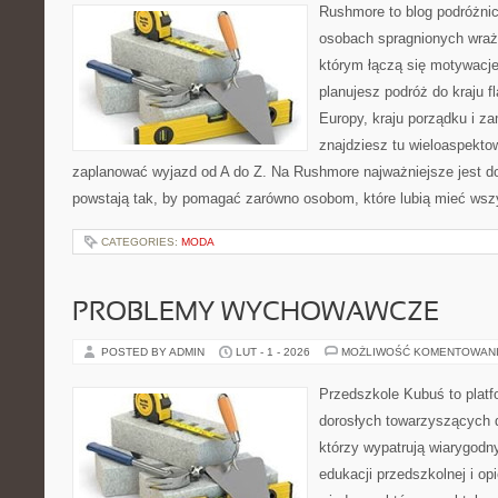
Rushmore to blog podróżnic
osobach spragnionych wraże
którym łączą się motywacje
planujesz podróż do kraju 
Europy, kraju porządku i za
znajdziesz tu wieloaspektow
zaplanować wyjazd od A do Z. Na Rushmore najważniejsze jest d
powstają tak, by pomagać zarówno osobom, które lubią mieć wszy
CATEGORIES:
MODA
PROBLEMY WYCHOWAWCZE
POSTED BY ADMIN
LUT - 1 - 2026
MOŻLIWOŚĆ KOMENTOWAN
Przedszkole Kubuś to plat
dorosłych towarzyszących 
którzy wypatrują wiarygodn
edukacji przedszkolnej i opi