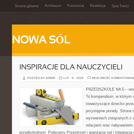
Archiwum
Fiorentina
Redakcja
Strona główna
Spis Treści
NOWA SÓL
INSPIRACJE DLA NAUCZYCIELI
POSTED BY ADMIN
LUT - 9 - 2026
MOŻLIWOŚĆ KOMENTOWAN
PRZEDSZKOLE NA 5 – worta
To kompendium, w którym n
towarzyszące dziecko prze
przystępne porady. Strona 
wyzwaniach związanych z a
relacjami oraz nabywaniem
przedszkolnym. Polecamy Przestrzeń i aranżacja sal i Integracja 