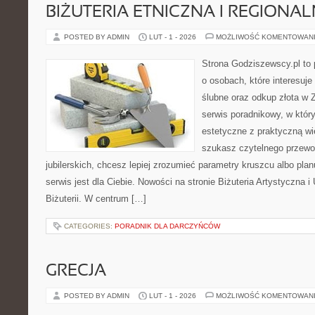
BIŻUTERIA ETNICZNA I REGIONA
POSTED BY ADMIN
LUT - 1 - 2026
MOŻLIWOŚĆ KOMENTOWAN
Strona Godziszewscy.pl to 
o osobach, które interesuje
ślubne oraz odkup złota w 
serwis poradnikowy, w któr
estetyczne z praktyczną w
szukasz czytelnego przewo
jubilerskich, chcesz lepiej zrozumieć parametry kruszcu albo pla
serwis jest dla Ciebie. Nowości na stronie Biżuteria Artystyczna 
Biżuterii. W centrum […]
CATEGORIES:
PORADNIK DLA DARCZYŃCÓW
GRECJA
POSTED BY ADMIN
LUT - 1 - 2026
MOŻLIWOŚĆ KOMENTOWAN