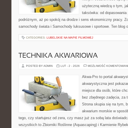
użyteczną wiedzą o tym, j
taksówka: od dopasowania p
podróżnym, aż po spokój na drodze i sens ekonomiczny pracy. Z
samochody świata i Samochody luksusowe i sportowe. Ten blog o
CATEGORIES:
LUBELSKIE NA MAPIE FILMOWEJ
TECHNIKA AKWARIOWA
POSTED BY ADMIN
LUT - 2 - 2026
MOŻLIWOŚĆ KOMENTOWAN
Akwa-Pro to portal akwarys
akwarystyczna jest pokazan
miejsce dla osób, które ch
bez zbędnego zadęcia, za t
Strona skupia się na tym, 
akwarium morskie w sposób 
tego, czy startujesz od zera, czy masz już za sobą lata doświadc
wszystkich to Zbiorniki Roślinne (Aquascaping) i Karmienie Rybe