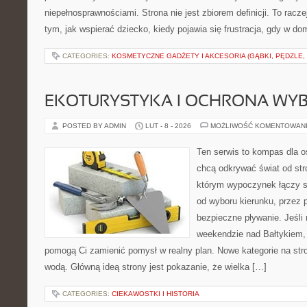
niepełnosprawnościami. Strona nie jest zbiorem definicji. To rac
tym, jak wspierać dziecko, kiedy pojawia się frustracja, gdy w d
CATEGORIES:
KOSMETYCZNE GADŻETY I AKCESORIA (GĄBKI, PĘDZLE,
EKOTURYSTYKA I OCHRONA WY
POSTED BY ADMIN
LUT - 8 - 2026
MOŻLIWOŚĆ KOMENTOWAN
Ten serwis to kompas dla o
chcą odkrywać świat od str
którym wypoczynek łączy s
od wyboru kierunku, przez 
bezpieczne pływanie. Jeśl
weekendzie nad Bałtykiem, z
pomogą Ci zamienić pomysł w realny plan. Nowe kategorie na stro
wodą. Główną ideą strony jest pokazanie, że wielka […]
CATEGORIES:
CIEKAWOSTKI I HISTORIA