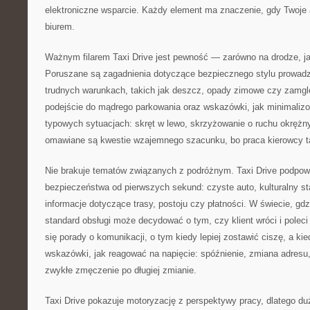
elektroniczne wsparcie. Każdy element ma znaczenie, gdy Twoje 
biurem.
Ważnym filarem Taxi Drive jest pewność — zarówno na drodze, jak
Poruszane są zagadnienia dotyczące bezpiecznego stylu prowad
trudnych warunkach, takich jak deszcz, opady zimowe czy zamgle
podejście do mądrego parkowania oraz wskazówki, jak minimali
typowych sytuacjach: skręt w lewo, skrzyżowanie o ruchu okręż
omawiane są kwestie wzajemnego szacunku, bo praca kierowcy ta
Nie brakuje tematów związanych z podróżnym. Taxi Drive podpow
bezpieczeństwa od pierwszych sekund: czyste auto, kulturalny st
informacje dotyczące trasy, postoju czy płatności. W świecie, gdzi
standard obsługi może decydować o tym, czy klient wróci i poleci 
się porady o komunikacji, o tym kiedy lepiej zostawić ciszę, a ki
wskazówki, jak reagować na napięcie: spóźnienie, zmiana adresu
zwykłe zmęczenie po długiej zmianie.
Taxi Drive pokazuje motoryzację z perspektywy pracy, dlatego du