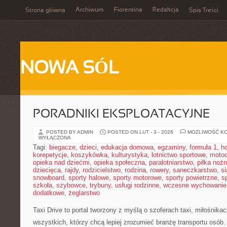
Archiwum
Fiorentina
Redakcja
Strona główna
Spis Treści
NOWA SÓL
PORADNIKI EKSPLOATACYJNE
POSTED BY ADMIN
POSTED ON LUT - 3 - 2026
MOŻLIWOŚĆ K
WYŁĄCZONA
Tagi:
biegacze
,
dzieci
,
edukacja domowa
,
egzaminy
,
formuła 1
,
h
korepetycje
,
koszykówka
,
kulturystyka
,
lotnictwo sportowe
,
motoc
opieka nad dziećmi
,
opieka społeczna
,
paralotniarstwo
,
piłka noż
dziecięca
,
rajdy
,
rodzicielstwo
,
rodzina
,
rowery
,
saneczkarstwo
,
s
snowboard
,
sporty halowe
,
sporty motorowe
,
sporty powietrzne
,
s
szkoła
,
szybowce
,
trybuny
,
usługi rodzinne
,
wczesne wychowanie
dodatkowe
,
żeglarstwo
Taxi Drive to portal tworzony z myślą o szoferach taxi, miłośnika
wszystkich, którzy chcą lepiej zrozumieć branżę transportu osób.