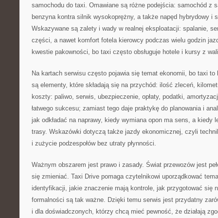
samochodu do taxi. Omawiane są różne podejścia: samochód z sal
benzyna kontra silnik wysokoprężny, a także napęd hybrydowy i 
Wskazywane są zalety i wady w realnej eksploatacji: spalanie, se
części, a nawet komfort fotela kierowcy podczas wielu godzin ja
kwestie pakowności, bo taxi często obsługuje hotele i kursy z wal
Na kartach serwisu często pojawia się temat ekonomii, bo taxi t
są elementy, które składają się na przychód: ilość zleceń, kilomet
koszty: paliwo, serwis, ubezpieczenie, opłaty, podatki, amortyzacj
łatwego sukcesu; zamiast tego daje praktykę do planowania i anal
jak odkładać na naprawy, kiedy wymiana opon ma sens, a kiedy lep
trasy. Wskazówki dotyczą także jazdy ekonomicznej, czyli technik
i zużycie podzespołów bez utraty płynności.
Ważnym obszarem jest prawo i zasady. Świat przewozów jest pełen
się zmieniać. Taxi Drive pomaga czytelnikowi uporządkować temat
identyfikacji, jakie znaczenie mają kontrole, jak przygotować się
formalności są tak ważne. Dzięki temu serwis jest przydatny zar
i dla doświadczonych, którzy chcą mieć pewność, że działają zg