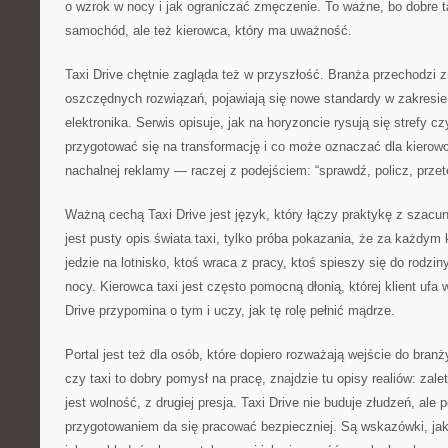
o wzrok w nocy i jak ograniczać zmęczenie. To ważne, bo dobre ta
samochód, ale też kierowca, który ma uważność.
Taxi Drive chętnie zagląda też w przyszłość. Branża przechodzi z
oszczędnych rozwiązań, pojawiają się nowe standardy w zakresie e
elektronika. Serwis opisuje, jak na horyzoncie rysują się strefy cz
przygotować się na transformację i co może oznaczać dla kierowcy
nachalnej reklamy — raczej z podejściem: “sprawdź, policz, przete
Ważną cechą Taxi Drive jest język, który łączy praktykę z szacun
jest pusty opis świata taxi, tylko próba pokazania, że za każdym k
jedzie na lotnisko, ktoś wraca z pracy, ktoś spieszy się do rodzi
nocy. Kierowca taxi jest często pomocną dłonią, której klient u
Drive przypomina o tym i uczy, jak tę rolę pełnić mądrze.
Portal jest też dla osób, które dopiero rozważają wejście do branż
czy taxi to dobry pomysł na pracę, znajdzie tu opisy realiów: zalet
jest wolność, z drugiej presja. Taxi Drive nie buduje złudzeń, ale
przygotowaniem da się pracować bezpieczniej. Są wskazówki, jak