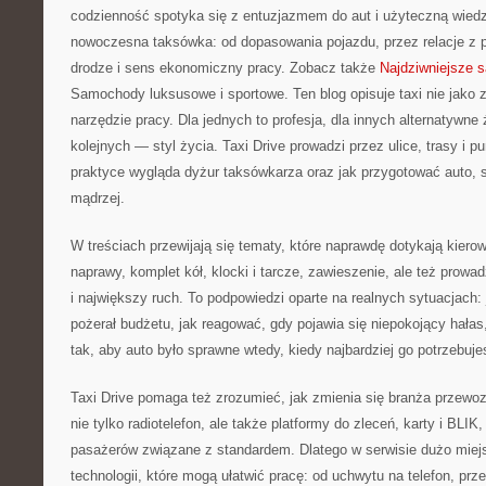
codzienność spotyka się z entuzjazmem do aut i użyteczną wiedzą
nowoczesna taksówka: od dopasowania pojazdu, przez relacje z 
drodze i sens ekonomiczny pracy. Zobacz także
Najdziwniejsze 
Samochody luksusowe i sportowe. Ten blog opisuje taxi nie jako 
narzędzie pracy. Dla jednych to profesja, dla innych alternatywne 
kolejnych — styl życia. Taxi Drive prowadzi przez ulice, trasy i p
praktyce wygląda dyżur taksówkarza oraz jak przygotować auto, si
mądrzej.
W treściach przewijają się tematy, które naprawdę dotykają kiero
naprawy, komplet kół, klocki i tarcze, zawieszenie, ale też prowadz
i największy ruch. To podpowiedzi oparte na realnych sytuacjach:
pożerał budżetu, jak reagować, gdy pojawia się niepokojący hałas
tak, aby auto było sprawne wtedy, kiedy najbardziej go potrzebuje
Taxi Drive pomaga też zrozumieć, jak zmienia się branża przewo
nie tylko radiotelefon, ale także platformy do zleceń, karty i BLI
pasażerów związane z standardem. Dlatego w serwisie dużo miej
technologii, które mogą ułatwić pracę: od uchwytu na telefon, p