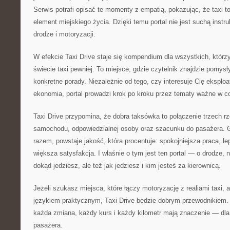
Serwis potrafi opisać te momenty z empatią, pokazując, że taxi to 
element miejskiego życia. Dzięki temu portal nie jest suchą instru
drodze i motoryzacji.
W efekcie Taxi Drive staje się kompendium dla wszystkich, którz
świecie taxi pewniej. To miejsce, gdzie czytelnik znajdzie pomysł
konkretne porady. Niezależnie od tego, czy interesuje Cię eksploa
ekonomia, portal prowadzi krok po kroku przez tematy ważne w co
Taxi Drive przypomina, że dobra taksówka to połączenie trzech r
samochodu, odpowiedzialnej osoby oraz szacunku do pasażera. G
razem, powstaje jakość, która procentuje: spokojniejsza praca, le
większa satysfakcja. I właśnie o tym jest ten portal — o drodze, na 
dokąd jedziesz, ale też jak jedziesz i kim jesteś za kierownicą.
Jeżeli szukasz miejsca, które łączy motoryzację z realiami taxi,
językiem praktycznym, Taxi Drive będzie dobrym przewodnikiem. 
każda zmiana, każdy kurs i każdy kilometr mają znaczenie — dla a
pasażera.