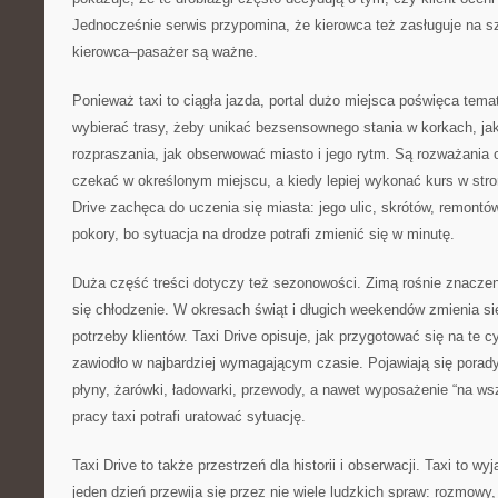
Jednocześnie serwis przypomina, że kierowca też zasługuje na sz
kierowca–pasażer są ważne.
Ponieważ taxi to ciągła jazda, portal dużo miejsca poświęca tem
wybierać trasy, żeby unikać bezsensownego stania w korkach, ja
rozpraszania, jak obserwować miasto i jego rytm. Są rozważania o
czekać w określonym miejscu, a kiedy lepiej wykonać kurs w stron
Drive zachęca do uczenia się miasta: jego ulic, skrótów, remontó
pokory, bo sytuacja na drodze potrafi zmienić się w minutę.
Duża część treści dotyczy też sezonowości. Zimą rośnie znaczen
się chłodzenie. W okresach świąt i długich weekendów zmienia się
potrzeby klientów. Taxi Drive opisuje, jak przygotować się na te cy
zawiodło w najbardziej wymagającym czasie. Pojawiają się porad
płyny, żarówki, ładowarki, przewody, a nawet wyposażenie “na ws
pracy taxi potrafi uratować sytuację.
Taxi Drive to także przestrzeń dla historii i obserwacji. Taxi to w
jeden dzień przewija się przez nie wiele ludzkich spraw: rozmowy,