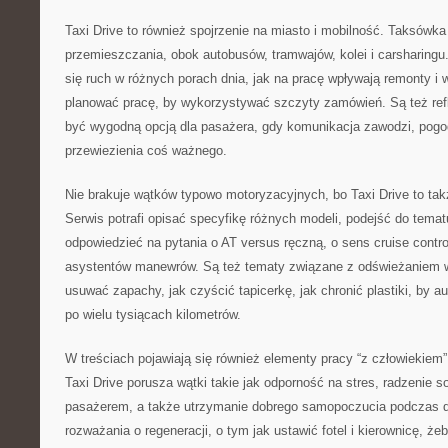
Taxi Drive to również spojrzenie na miasto i mobilność. Taksówk
przemieszczania, obok autobusów, tramwajów, kolei i carsharingu.
się ruch w różnych porach dnia, jak na pracę wpływają remonty i 
planować pracę, by wykorzystywać szczyty zamówień. Są też refl
być wygodną opcją dla pasażera, gdy komunikacja zawodzi, pogod
przewiezienia coś ważnego.
Nie brakuje wątków typowo motoryzacyjnych, bo Taxi Drive to t
Serwis potrafi opisać specyfikę różnych modeli, podejść do temat
odpowiedzieć na pytania o AT versus ręczną, o sens cruise contr
asystentów manewrów. Są też tematy związane z odświeżaniem wnę
usuwać zapachy, jak czyścić tapicerkę, jak chronić plastiki, by 
po wielu tysiącach kilometrów.
W treściach pojawiają się również elementy pracy “z człowiekiem”, 
Taxi Drive porusza wątki takie jak odporność na stres, radzenie 
pasażerem, a także utrzymanie dobrego samopoczucia podczas d
rozważania o regeneracji, o tym jak ustawić fotel i kierownicę, żeb