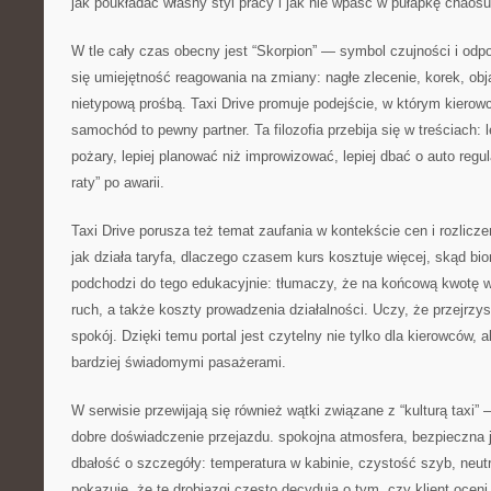
jak poukładać własny styl pracy i jak nie wpaść w pułapkę chaosu
W tle cały czas obecny jest “Skorpion” — symbol czujności i odpo
się umiejętność reagowania na zmiany: nagłe zlecenie, korek, obj
nietypową prośbą. Taxi Drive promuje podejście, w którym kierowc
samochód to pewny partner. Ta filozofia przebija się w treściach: 
pożary, lepiej planować niż improwizować, lepiej dbać o auto regul
raty” po awarii.
Taxi Drive porusza też temat zaufania w kontekście cen i rozlicz
jak działa taryfa, dlaczego czasem kurs kosztuje więcej, skąd bio
podchodzi do tego edukacyjnie: tłumaczy, że na końcową kwotę wp
ruch, a także koszty prowadzenia działalności. Uczy, że przejrzy
spokój. Dzięki temu portal jest czytelny nie tylko dla kierowców, a
bardziej świadomymi pasażerami.
W serwisie przewijają się również wątki związane z “kulturą taxi” 
dobre doświadczenie przejazdu. spokojna atmosfera, bezpieczna 
dbałość o szczegóły: temperatura w kabinie, czystość szyb, neutr
pokazuje, że te drobiazgi często decydują o tym, czy klient oceni 