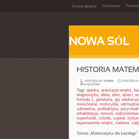
Archiwum
Fiorent
Strona główna
NOWA SÓL
HISTORIA MATEM
POSTED BY ADMIN
POSTED ON
WYŁĄCZONA
Tagi:
apteka
,
aranżacja wnętrz
,
ba
diagnostyka
,
dieta
,
dom
,
dzieci
,
e
formuła 1
,
genetyka
,
gry edukacyj
mieszkanie
,
motocykle
,
odchudza
zdrowotna
,
profilaktyka
,
przychodn
rehabilitacja
,
remont
,
rodzicielstwo
superfoods
,
szkoła
,
szpital
,
trybun
wyposażenie wnętrz
,
zabawa
,
zaj
Strona „Matematyka dla każdego” to