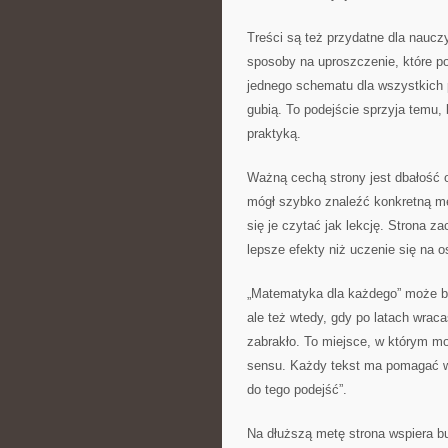
Treści są też przydatne dla naucz
sposoby na uproszczenie, które p
jednego schematu dla wszystkich p
gubią. To podejście sprzyja temu,
praktyką.
Ważną cechą strony jest dbałość o
mógł szybko znaleźć konkretną me
się je czytać jak lekcję. Strona za
lepsze efekty niż uczenie się na os
„Matematyka dla każdego” może b
ale też wtedy, gdy po latach wrac
zabrakło. To miejsce, w którym mo
sensu. Każdy tekst ma pomagać w j
do tego podejść”.
Na dłuższą metę strona wspiera b