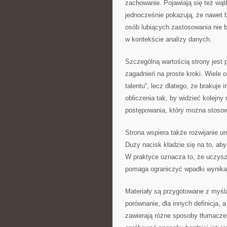
zachowanie. Pojawiają się też wąt
jednocześnie pokazują, że nawet 
osób lubiących zastosowania nie
w kontekście analizy danych.
Szczególną wartością strony jest p
zagadnień na proste kroki. Wiele o
talentu”, lecz dlatego, że brakuje
obliczenia tak, by widzieć kolejn
postępowania, który można stoso
Strona wspiera także rozwijanie u
Duży nacisk kładzie się na to, aby 
W praktyce oznacza to, że uczysz 
pomaga ograniczyć wpadki wynikaj
Materiały są przygotowane z myślą
porównanie, dla innych definicja, 
zawierają różne sposoby tłumaczen