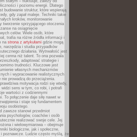
nem stałym – fluktuuje, zależy od
oliczności i poziomu energii. Dlatego
st budowanie struktur, które wspierają
edy, gdy zapał maleje. Techniki takie
małych kroków, monitorowanie
 tworzenie sprzyjającego otoczenia
zanse na osiągnięcie
wych celów. Wiele osób, które
at, trafia na różne źródła informacji i
ym na
strona z artykułami
gdzie mogą
e, narzędzia i studia przypadków
utecznego działania. Wytrwałość jest
iej cenna niż talent. To ona pozwala
rzeszkody, adaptować strategie i
 pomimo trudności. Kluczowe jest
zumienie własnych mechanizmów
znych i wypracowanie realistycznych
e nie prowadzą do przeciążenia.
prawdziwa motywacja rodzi się wtedy,
widzi sens w tym, co robi, i potrafi
oje wartości z codziennymi
. To połączenie daje siłę nawet w
wątpienia i staje się fundamentem
woju osobistego.
d zawsze stanowi przedmiot
ania psychologów, coachów i osób
tecznie realizować swoje cele. Jej
złożona i wielowymiarowa – obejmuje
niki biologiczne, jak i społeczne,
 i poznawcze. Ludzie często myślą, że