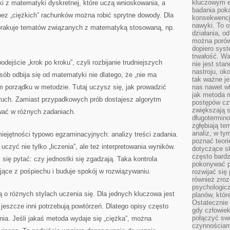
kluczowym el
ki z matematyki dyskretnej, które uczą wnioskowania, a
badania poka
bez „ciężkich” rachunków można robić sprytne dowody. Dla
konsekwencja
nawyki. To o
 brakuje tematów związanych z matematyką stosowaną, np.
działania, o
można porówn
dopiero sys
trwałość. W
odejście „krok po kroku”, czyli rozbijanie trudniejszych
nie jest sta
nastroju, ok
sób odbija się od matematyki nie dlatego, że „nie ma
tak ważne je
 im porządku w metodzie. Tutaj uczysz się, jak prowadzić
nas nawet wt
jak metoda 
y ruch. Zamiast przypadkowych prób dostajesz algorytm
postępów czy
zwiększają s
wać w różnych zadaniach.
długotermino
zgłębiają tem
analiz, w t
miejętności typowo egzaminacyjnych: analizy treści zadania.
poznać teori
uczyć nie tylko „liczenia”, ale też interpretowania wyników.
dotyczące sk
często bardz
się pytać: czy jednostki się zgadzają. Taka kontrola
pokonywać p
ące z pośpiechu i buduje spokój w rozwiązywaniu.
rozwijać się
również zro
psychologic
 o różnych stylach uczenia się. Dla jednych kluczowa jest
planów, któr
Ostatecznie 
a jeszcze inni potrzebują powtórzeń. Dlatego opisy często
gdy człowiek 
połączyć sw
ia. Jeśli jakaś metoda wydaje się „ciężka”, można
czynnościami