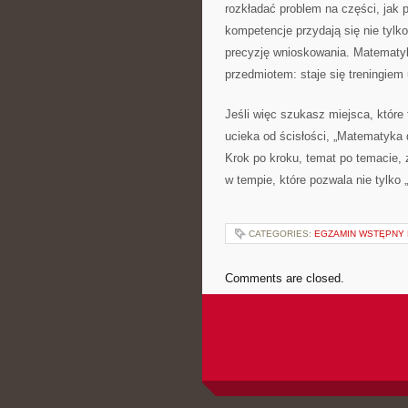
rozkładać problem na części, jak 
kompetencje przydają się nie tylk
precyzję wnioskowania. Matematyk
przedmiotem: staje się treningiem
Jeśli więc szukasz miejsca, które
ucieka od ścisłości, „Matematyka 
Krok po kroku, temat po temacie, 
w tempie, które pozwala nie tylko
CATEGORIES:
EGZAMIN WSTĘPNY 
Comments are closed.