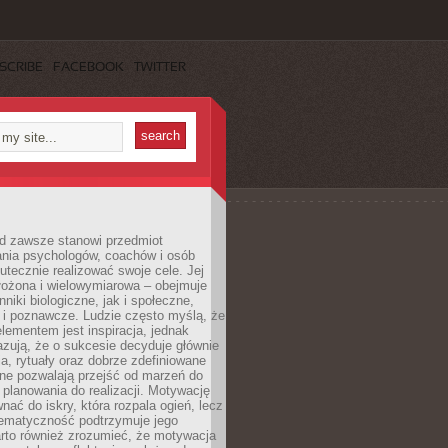
SCRIBE
FACEBOOK
TWITTER
d zawsze stanowi przedmiot
ania psychologów, coachów i osób
tecznie realizować swoje cele. Jej
złożona i wielowymiarowa – obejmuje
niki biologiczne, jak i społeczne,
 i poznawcze. Ludzie często myślą, że
ementem jest inspiracja, jednak
zują, że o sukcesie decyduje głównie
, rytuały oraz dobrze zdefiniowane
ne pozwalają przejść od marzeń do
d planowania do realizacji. Motywację
ać do iskry, która rozpala ogień, lecz
tematyczność podtrzymuje jego
arto również zrozumieć, że motywacja