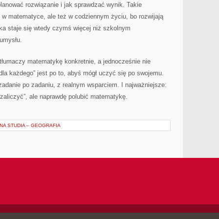
planować rozwiązanie i jak sprawdzać wynik. Takie
o w matematyce, ale też w codziennym życiu, bo rozwijają
a staje się wtedy czymś więcej niż szkolnym
 umysłu.
 tłumaczy matematykę konkretnie, a jednocześnie nie
dla każdego” jest po to, abyś mógł uczyć się po swojemu.
zadanie po zadaniu, z realnym wsparciem. I najważniejsze:
 „zaliczyć”, ale naprawdę polubić matematykę.
NA STUDIA – GEOGRAFIA