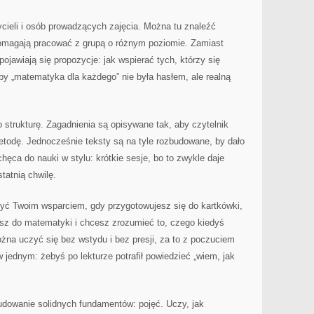
ycieli i osób prowadzących zajęcia. Można tu znaleźć
omagają pracować z grupą o różnym poziomie. Zamiast
ojawiają się propozycje: jak wspierać tych, którzy się
 by „matematyka dla każdego” nie była hasłem, ale realną
 strukturę. Zagadnienia są opisywane tak, aby czytelnik
todę. Jednocześnie teksty są na tyle rozbudowane, by dało
chęca do nauki w stylu: krótkie sesje, bo to zwykle daje
tatnią chwilę.
yć Twoim wsparciem, gdy przygotowujesz się do kartkówki,
asz do matematyki i chcesz zrozumieć to, czego kiedyś
żna uczyć się bez wstydu i bez presji, za to z poczuciem
ednym: żebyś po lekturze potrafił powiedzieć „wiem, jak
udowanie solidnych fundamentów: pojęć. Uczy, jak