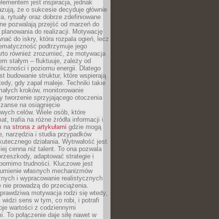
ementem jest inspiracja, jednak
zują, że o sukcesie decyduje głównie
, rytuały oraz dobrze zdefiniowane
ne pozwalają przejść od marzeń do
d planowania do realizacji. Motywację
ać do iskry, która rozpala ogień, lecz
tematyczność podtrzymuje jego
arto również zrozumieć, że motywacja
nem stałym – fluktuuje, zależy od
oliczności i poziomu energii. Dlatego
st budowanie struktur, które wspierają
edy, gdy zapał maleje. Techniki takie
małych kroków, monitorowanie
 tworzenie sprzyjającego otoczenia
zanse na osiągnięcie
wych celów. Wiele osób, które
at, trafia na różne źródła informacji i
ym na
strona z artykułami
gdzie mogą
e, narzędzia i studia przypadków
utecznego działania. Wytrwałość jest
iej cenna niż talent. To ona pozwala
rzeszkody, adaptować strategie i
 pomimo trudności. Kluczowe jest
zumienie własnych mechanizmów
znych i wypracowanie realistycznych
e nie prowadzą do przeciążenia.
prawdziwa motywacja rodzi się wtedy,
widzi sens w tym, co robi, i potrafi
oje wartości z codziennymi
. To połączenie daje siłę nawet w