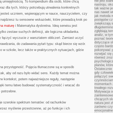
nie jest sta
ną umiejętnością. To kompendium dla osób, które chcą
nastroju, ok
az dla tych, którzy potrzebują utrwalenia konkretnych
tak ważne je
nas nawet wt
y jesteś uczniem, wspierającym w nauce, nauczycielem, czy
jak metoda 
znajdziesz tu sensowne wskazówki, które prowadzą krok po
postępów czy
zwiększają s
na maturę
i Matematyka dyskretna. Ideą serwisu jest
długotermino
zgłębiają tem
ylko zestaw suchych definicji, ale logiczna układanka.
analiz, w t
by łączyć wyczucie z warsztatem obliczeń. Zamiast uczyć
poznać teori
dotyczące sk
rawdzania, do zadawania pytań typu: skąd bierze się wzór.
często bardz
o w szkole, lecz także w praktycznych sytuacjach, gdzie
pokonywać p
rozwijać się
również zro
psychologic
planów, któr
t na przystępność. Pojęcia tłumaczone są w sposób
Ostatecznie 
gdy człowiek 
 tak, aby od razu było widać sens. Każdy temat można
połączyć sw
erw kontekst, potem najważniejsze reguły, następnie
czynnościami
momentach z
zięki temu łatwo budować systematyczność i wracać do
trwałego roz
 potrzebne.
Motywacja o
zainteresow
chcących sku
je szerokie spektrum tematów: od rachunków
natura jest 
zarówno czyn
rzez myślenie przestrzenne, aż po funkcje i ich
emocjonalne