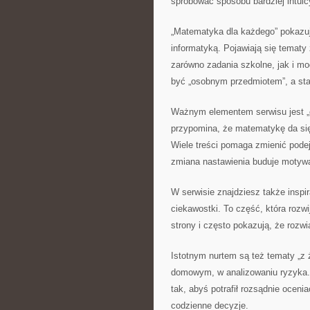
spróbować sposobu bardziej intuic
„Matematyka dla każdego” pokazuj
informatyką. Pojawiają się temat
zarówno zadania szkolne, jak i m
być „osobnym przedmiotem”, a sta
Ważnym elementem serwisu jest „o
przypomina, że matematykę da się 
Wiele treści pomaga zmienić podej
zmiana nastawienia buduje motywac
W serwisie znajdziesz także inspi
ciekawostki. To część, która rozwi
strony i często pokazują, że rozw
Istotnym nurtem są też tematy „z
domowym, w analizowaniu ryzyka. 
tak, abyś potrafił rozsądnie oceni
codzienne decyzje.