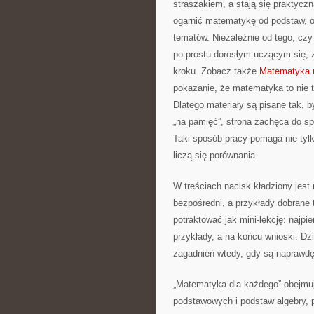
straszakiem, a stają się praktycz
ogarnić matematykę od podstaw, or
tematów. Niezależnie od tego, cz
po prostu dorosłym uczącym się, 
kroku. Zobacz także
Matematyka 
pokazanie, że matematyka to nie t
Dlatego materiały są pisane tak, 
„na pamięć”, strona zachęca do sp
Taki sposób pracy pomaga nie tylk
liczą się porównania.
W treściach nacisk kładziony jes
bezpośredni, a przykłady dobrane
potraktować jak mini-lekcję: najpi
przykłady, a na końcu wnioski. D
zagadnień wtedy, gdy są naprawdę
„Matematyka dla każdego” obejmu
podstawowych i podstaw algebry, p