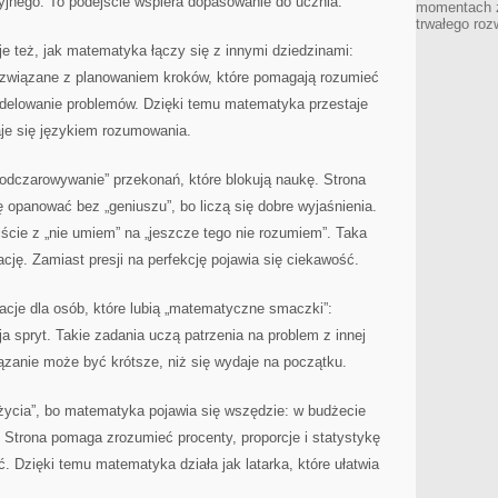
yjnego. To podejście wspiera dopasowanie do ucznia.
momentach z
trwałego roz
e też, jak matematyka łączy się z innymi dziedzinami:
y związane z planowaniem kroków, które pomagają rozumieć
odelowanie problemów. Dzięki temu matematyka przestaje
je się językiem rozumowania.
dczarowywanie” przekonań, które blokują naukę. Strona
opanować bez „geniuszu”, bo liczą się dobre wyjaśnienia.
ście z „nie umiem” na „jeszcze tego nie rozumiem”. Taka
ję. Zamiast presji na perfekcję pojawia się ciekawość.
racje dla osób, które lubią „matematyczne smaczki”:
ja spryt. Takie zadania uczą patrzenia na problem z innej
iązanie może być krótsze, niż się wydaje na początku.
 życia”, bo matematyka pojawia się wszędzie: w budżecie
Strona pomaga zrozumieć procenty, proporcje i statystykę
ać. Dzięki temu matematyka działa jak latarka, które ułatwia