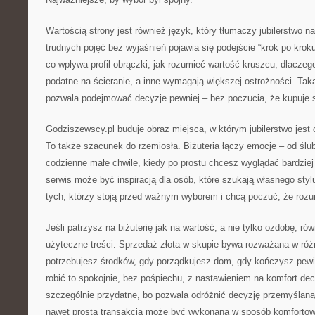
Wartością strony jest również język, który tłumaczy jubilerstwo n
trudnych pojęć bez wyjaśnień pojawia się podejście “krok po kroku
co wpływa profil obrączki, jak rozumieć wartość kruszcu, dlaczeg
podatne na ścieranie, a inne wymagają większej ostrożności. Ta
pozwala podejmować decyzje pewniej – bez poczucia, że kupuje s
Godziszewscy.pl buduje obraz miejsca, w którym jubilerstwo jest
To także szacunek do rzemiosła. Biżuteria łączy emocje – od ślu
codzienne małe chwile, kiedy po prostu chcesz wyglądać bardzie
serwis może być inspiracją dla osób, które szukają własnego styl
tych, którzy stoją przed ważnym wyborem i chcą poczuć, że rozum
Jeśli patrzysz na biżuterię jak na wartość, a nie tylko ozdobę, ró
użyteczne treści. Sprzedaż złota w skupie bywa rozważana w róż
potrzebujesz środków, gdy porządkujesz dom, gdy kończysz pewi
robić to spokojnie, bez pośpiechu, z nastawieniem na komfort dec
szczególnie przydatne, bo pozwala odróżnić decyzję przemyślaną
nawet prosta transakcja może być wykonana w sposób komfortow