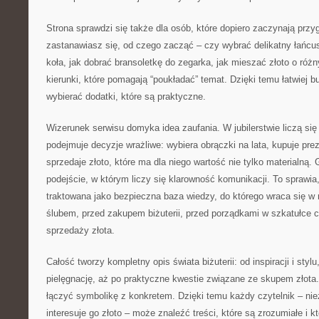
Strona sprawdzi się także dla osób, które dopiero zaczynają przyg
zastanawiasz się, od czego zacząć – czy wybrać delikatny łańcu
koła, jak dobrać bransoletkę do zegarka, jak mieszać złoto o róż
kierunki, które pomagają “poukładać” temat. Dzięki temu łatwiej b
wybierać dodatki, które są praktyczne.
Wizerunek serwisu domyka idea zaufania. W jubilerstwie liczą się 
podejmuje decyzje wrażliwe: wybiera obrączki na lata, kupuje pre
sprzedaje złoto, które ma dla niego wartość nie tylko materialną.
podejście, w którym liczy się klarowność komunikacji. To sprawi
traktowana jako bezpieczna baza wiedzy, do którego wraca się 
ślubem, przed zakupem biżuterii, przed porządkami w szkatułce 
sprzedaży złota.
Całość tworzy kompletny opis świata biżuterii: od inspiracji i stylu
pielęgnację, aż po praktyczne kwestie związane ze skupem złota
łączyć symbolikę z konkretem. Dzięki temu każdy czytelnik – nie
interesuje go złoto – może znaleźć treści, które są zrozumiałe i k