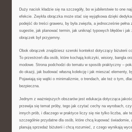
Duży nacisk kładzie się na szczegóły, bo w jubilerstwie to one na
efekcie. Zwykła obrączka może stać się wyjątkowa dzięki dedykac
podejść do treści graweru, by była zwięzła, a jednocześnie pełna 
sugestie, jak planować termin, jak uniknąć typowych błędów i jak
obrączek był przyjemny.
Obok obrączek znajdziesz szeroki kontekst dotyczący biżuterii co
To przestrzeń dla osób, które kochają kolczyki, wisiory, bangla or
modowe. Strona podchodzi do tematu w sposób praktyczny – pokaz
do okazji, jak budować własną kolekcję i jak mieszać elementy, b
Pojawiają się wątki o minimalizmie, o trendach, ale też o tym, d
bezpieczna.
Jednym z ważniejszych obszarów jest edukacja dotycząca jakośc
przewija się temat próby, tego jak czytać cechy na wyrobach, czy
innych prób, i dlaczego w praktyce liczy się nie tylko liczba, ale 
szczególnie przydatne dla osób, które chcą kupować świadomie, a
planują sprzedaż biżuterii i chcą rozumieć, z czego wynikają wyc