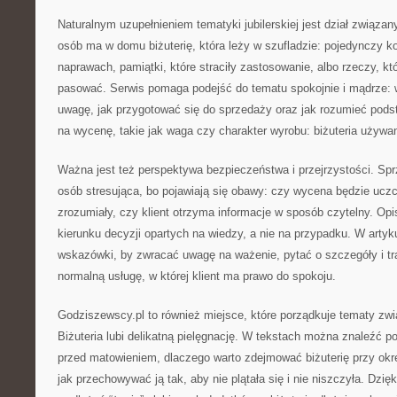
Naturalnym uzupełnieniem tematyki jubilerskiej jest dział związa
osób ma w domu biżuterię, która leży w szufladzie: pojedynczy k
naprawach, pamiątki, które straciły zastosowanie, albo rzeczy, kt
pasować. Serwis pomaga podejść do tematu spokojnie i mądrze: w
uwagę, jak przygotować się do sprzedaży oraz jak rozumieć pod
na wycenę, takie jak waga czy charakter wyrobu: biżuteria używa
Ważna jest też perspektywa bezpieczeństwa i przejrzystości. Spr
osób stresująca, bo pojawiają się obawy: czy wycena będzie ucz
zrozumiały, czy klient otrzyma informacje w sposób czytelny. Op
kierunku decyzji opartych na wiedzy, a nie na przypadku. W artyk
wskazówki, by zwracać uwagę na ważenie, pytać o szczegóły i tr
normalną usługę, w której klient ma prawo do spokoju.
Godziszewscy.pl to również miejsce, które porządkuje tematy zwi
Biżuteria lubi delikatną pielęgnację. W tekstach można znaleźć po
przed matowieniem, dlaczego warto zdejmować biżuterię przy ok
jak przechowywać ją tak, aby nie plątała się i nie niszczyła. Dzi