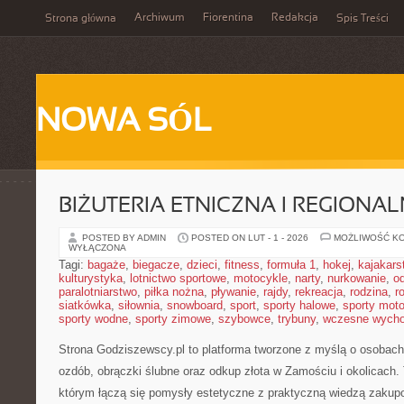
Archiwum
Fiorentina
Redakcja
Strona główna
Spis Treści
NOWA SÓL
BIŻUTERIA ETNICZNA I REGIONA
POSTED BY ADMIN
POSTED ON LUT - 1 - 2026
MOŻLIWOŚĆ K
WYŁĄCZONA
Tagi:
bagaże
,
biegacze
,
dzieci
,
fitness
,
formuła 1
,
hokej
,
kajakars
kulturystyka
,
lotnictwo sportowe
,
motocykle
,
narty
,
nurkowanie
,
o
paralotniarstwo
,
piłka nożna
,
pływanie
,
rajdy
,
rekreacja
,
rodzina
,
r
siatkówka
,
siłownia
,
snowboard
,
sport
,
sporty halowe
,
sporty mot
sporty wodne
,
sporty zimowe
,
szybowce
,
trybuny
,
wczesne wych
Strona Godziszewscy.pl to platforma tworzone z myślą o osobach, 
ozdób, obrączki ślubne oraz odkup złota w Zamościu i okolicach.
którym łączą się pomysły estetyczne z praktyczną wiedzą zakup