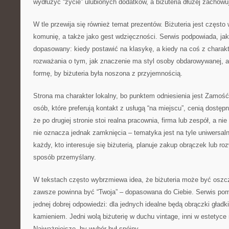
wydłużyć “życie” ulubionych dodatków, a biżuteria dłużej zachowu
W tle przewija się również temat prezentów. Biżuteria jest często
komunię, a także jako gest wdzięczności. Serwis podpowiada, jak
dopasowany: kiedy postawić na klasykę, a kiedy na coś z charakt
rozważania o tym, jak znaczenie ma styl osoby obdarowywanej, 
formę, by biżuteria była noszona z przyjemnością.
Strona ma charakter lokalny, bo punktem odniesienia jest Zamość 
osób, które preferują kontakt z usługą “na miejscu”, cenią dostęp
że po drugiej stronie stoi realna pracownia, firma lub zespół, a n
nie oznacza jednak zamknięcia – tematyka jest na tyle uniwersaln
każdy, kto interesuje się biżuterią, planuje zakup obrączek lub r
sposób przemyślany.
W tekstach często wybrzmiewa idea, że biżuteria może być oszcz
zawsze powinna być “Twoja” – dopasowana do Ciebie. Serwis po
jednej dobrej odpowiedzi: dla jednych idealne będą obrączki gładki
kamieniem. Jedni wolą biżuterię w duchu vintage, inni w estetyce 
Najważniejsze, by wybór był spójny.