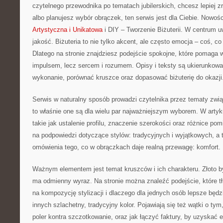
czytelnego przewodnika po tematach jubilerskich, chcesz lepiej 
albo planujesz wybór obrączek, ten serwis jest dla Ciebie. Nowośc
Artystyczna i Unikatowa
i DIY – Tworzenie Biżuterii. W centrum u
jakość. Biżuteria to nie tylko akcent, ale często emocja – coś, c
Dlatego na stronie znajdziesz podejście spokojne, które pomaga 
impulsem, lecz sercem i rozumem. Opisy i teksty są ukierunkowa
wykonanie, porównać kruszce oraz dopasować biżuterię do okazji
Serwis w naturalny sposób prowadzi czytelnika przez tematy zwią
to właśnie one są dla wielu par najważniejszym wyborem. W artyku
takie jak ustalenie profilu, znaczenie szerokości oraz różnice po
na podpowiedzi dotyczące stylów: tradycyjnych i wyjątkowych, a 
omówienia tego, co w obrączkach daje realną przewagę: komfort.
Ważnym elementem jest temat kruszców i ich charakteru. Złoto b
ma odmienny wyraz. Na stronie można znaleźć podejście, które t
na kompozycję stylizacji i dlaczego dla jednych osób lepsze będzi
innych szlachetny, tradycyjny kolor. Pojawiają się też wątki o ty
poler kontra szczotkowanie, oraz jak łączyć faktury, by uzyskać 