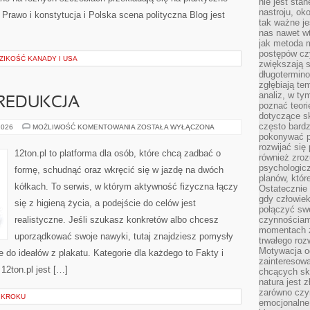
nie jest sta
nastroju, ok
Prawo i konstytucja i Polska scena polityczna Blog jest
tak ważne je
nas nawet wt
jak metoda 
postępów czy
ZIKOŚĆ KANADY I USA
zwiększają s
długotermino
zgłębiają tem
analiz, w t
 REDUKCJA
poznać teori
dotyczące sk
często bardz
ODCHUDZANIE
2026
MOŻLIWOŚĆ KOMENTOWANIA
ZOSTAŁA WYŁĄCZONA
I
pokonywać p
REDUKCJA
rozwijać się
12ton.pl to platforma dla osób, które chcą zadbać o
również zro
psychologic
formę, schudnąć oraz wkręcić się w jazdę na dwóch
planów, któr
kółkach. To serwis, w którym aktywność fizyczna łączy
Ostatecznie 
gdy człowiek 
się z higieną życia, a podejście do celów jest
połączyć sw
realistyczne. Jeśli szukasz konkretów albo chcesz
czynnościami
momentach z
uporządkować swoje nawyki, tutaj znajdziesz pomysły
trwałego roz
Motywacja o
 do ideałów z plakatu. Kategorie dla każdego to Fakty i
zainteresow
 12ton.pl jest […]
chcących sku
natura jest 
zarówno czyn
 KROKU
emocjonalne