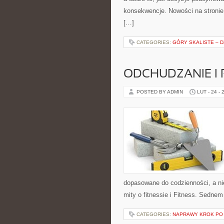
konsekwencje. Nowości na stronie 
[…]
CATEGORIES:
GÓRY SKALISTE – D
ODCHUDZANIE I
POSTED BY ADMIN
LUT - 24 - 
dopasowane do codzienności, a nie
mity o fitnessie i Fitness. Sednem
CATEGORIES:
NAPRAWY KROK PO