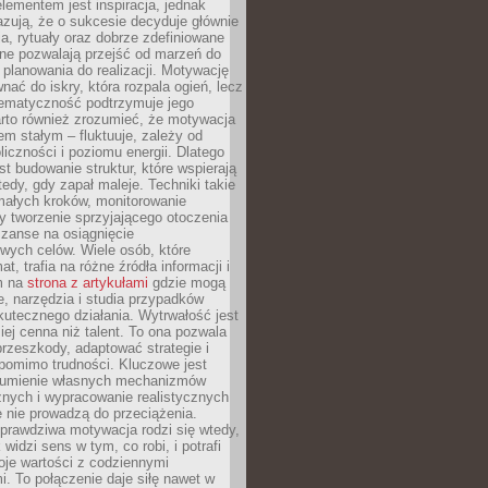
ementem jest inspiracja, jednak
zują, że o sukcesie decyduje głównie
, rytuały oraz dobrze zdefiniowane
ne pozwalają przejść od marzeń do
d planowania do realizacji. Motywację
ać do iskry, która rozpala ogień, lecz
tematyczność podtrzymuje jego
arto również zrozumieć, że motywacja
nem stałym – fluktuuje, zależy od
oliczności i poziomu energii. Dlatego
st budowanie struktur, które wspierają
edy, gdy zapał maleje. Techniki takie
małych kroków, monitorowanie
 tworzenie sprzyjającego otoczenia
zanse na osiągnięcie
wych celów. Wiele osób, które
at, trafia na różne źródła informacji i
ym na
strona z artykułami
gdzie mogą
e, narzędzia i studia przypadków
utecznego działania. Wytrwałość jest
iej cenna niż talent. To ona pozwala
rzeszkody, adaptować strategie i
 pomimo trudności. Kluczowe jest
zumienie własnych mechanizmów
znych i wypracowanie realistycznych
e nie prowadzą do przeciążenia.
prawdziwa motywacja rodzi się wtedy,
widzi sens w tym, co robi, i potrafi
oje wartości z codziennymi
. To połączenie daje siłę nawet w