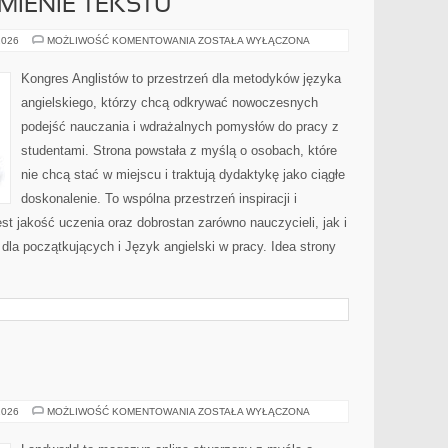
MIENIE TEKSTU
CZYTANIE
2026
MOŻLIWOŚĆ KOMENTOWANIA
ZOSTAŁA WYŁĄCZONA
I
ROZUMIENIE
TEKSTU
Kongres Anglistów to przestrzeń dla metodyków języka
angielskiego, którzy chcą odkrywać nowoczesnych
podejść nauczania i wdrażalnych pomysłów do pracy z
studentami. Strona powstała z myślą o osobach, które
nie chcą stać w miejscu i traktują dydaktykę jako ciągłe
doskonalenie. To wspólna przestrzeń inspiracji i
st jakość uczenia oraz dobrostan zarówno nauczycieli, jak i
dla początkujących i Język angielski w pracy. Idea strony
SILNIKI
2026
MOŻLIWOŚĆ KOMENTOWANIA
ZOSTAŁA WYŁĄCZONA
I
OSIĄGI