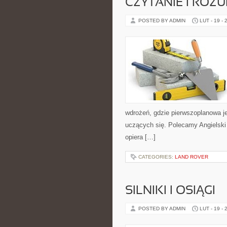
CZYTANIE I ROZU
POSTED BY ADMIN
LUT - 19 - 
wdrożeń, gdzie pierwszoplanowa je
uczących się. Polecamy Angielski 
opiera […]
CATEGORIES:
LAND ROVER
SILNIKI I OSIĄGI
POSTED BY ADMIN
LUT - 19 - 