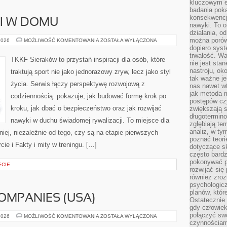
kluczowym el
badania poka
konsekwencja
 I W DOMU
nawyki. To o
działania, o
można porówn
TRENING
2026
MOŻLIWOŚĆ KOMENTOWANIA
ZOSTAŁA WYŁĄCZONA
ONLINE
dopiero sys
I
trwałość. W
W
TKKF Sieraków to przystań inspiracji dla osób, które
DOMU
nie jest sta
nastroju, ok
traktują sport nie jako jednorazowy zryw, lecz jako styl
tak ważne je
życia. Serwis łączy perspektywę rozwojową z
nas nawet wt
jak metoda 
codziennością: pokazuje, jak budować formę krok po
postępów czy
kroku, jak dbać o bezpieczeństwo oraz jak rozwijać
zwiększają s
długotermino
nawyki w duchu świadomej rywalizacji. To miejsce dla
zgłębiają tem
analiz, w t
iej, niezależnie od tego, czy są na etapie pierwszych
poznać teori
ie i Fakty i mity w treningu. […]
dotyczące sk
często bardz
pokonywać p
ECIE
rozwijać się
również zro
psychologic
planów, któr
OMPANIES (USA)
Ostatecznie 
gdy człowiek 
połączyć sw
ESTÉE
2026
MOŻLIWOŚĆ KOMENTOWANIA
ZOSTAŁA WYŁĄCZONA
LAUDER
czynnościami
COMPANIES