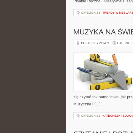
Pisanie Ręczne i Kreatywne Pisa
CATEGORIES:
TRENDY W MEBLAR
MUZYKA NA ŚWIE
POSTED BY ADMIN
LUT - 20 - 
się czytać tak samo łatwo, jak prz
Muzyczna i […]
CATEGORIES:
KATECHEZA I EDUKA