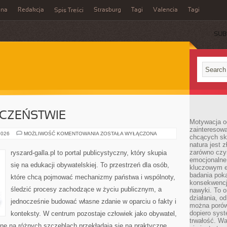
ina
Redakcja
Strasburg
Tagi
Valencia
Tagi
Spis Treści
SUB
ECZEŃSTWIE
Motywacja o
zainteresow
WIEDZA
2026
MOŻLIWOŚĆ KOMENTOWANIA
ZOSTAŁA WYŁĄCZONA
chcących sku
O
natura jest 
SPOŁECZEŃSTWIE
zarówno czyn
ryszard-galla.pl to portal publicystyczny, który skupia
emocjonalne
się na edukacji obywatelskiej. To przestrzeń dla osób,
kluczowym el
badania poka
które chcą pojmować mechanizmy państwa i wspólnoty,
konsekwencja
śledzić procesy zachodzące w życiu publicznym, a
nawyki. To o
działania, o
jednocześnie budować własne zdanie w oparciu o fakty i
można porówn
dopiero sys
konteksty. W centrum pozostaje człowiek jako obywatel,
trwałość. W
ane na różnych szczeblach przekładają się na praktyczne