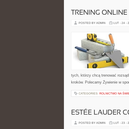
TRENING ONLINE
POSTED BY ADMIN
LUT - 24 - 
tych, którzy chcą trenować rozsądn
kroków. Polecamy Żywienie w sporc
CATEGORIES:
ROLNICTWO NA ŚWI
ESTÉE LAUDER C
POSTED BY ADMIN
LUT - 23 - 