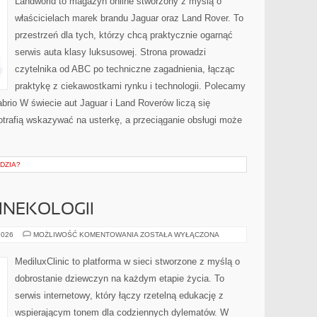
Landworld to magazyn online stworzony z myślą o
właścicielach marek brandu Jaguar oraz Land Rover. To
przestrzeń dla tych, którzy chcą praktycznie ogarnąć
serwis auta klasy luksusowej. Strona prowadzi
czytelnika od ABC po techniczne zagadnienia, łącząc
praktykę z ciekawostkami rynku i technologii. Polecamy
brio W świecie aut Jaguar i Land Roverów liczą się
otrafią wskazywać na usterkę, a przeciąganie obsługi może
DZIA?
GINEKOLOGII
FAKTY
2026
MOŻLIWOŚĆ KOMENTOWANIA
ZOSTAŁA WYŁĄCZONA
I
MITY
W
MediluxClinic to platforma w sieci stworzone z myślą o
GINEKOLOGII
dobrostanie dziewczyn na każdym etapie życia. To
serwis internetowy, który łączy rzetelną edukację z
wspierającym tonem dla codziennych dylematów. W