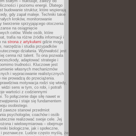
nem stałym – fluktuuje, zależy od
oliczności i poziomu energii. Dlatego
st budowanie struktur, które wspierają
edy, gdy zapał maleje. Techniki takie
małych kroków, monitorowanie
 tworzenie sprzyjającego otoczenia
zanse na osiągnięcie
wych celów. Wiele osób, które
at, trafia na różne źródła informacji i
ym na
strona z artykułami
gdzie mogą
e, narzędzia i studia przypadków
utecznego działania. Wytrwałość jest
iej cenna niż talent. To ona pozwala
rzeszkody, adaptować strategie i
 pomimo trudności. Kluczowe jest
zumienie własnych mechanizmów
znych i wypracowanie realistycznych
e nie prowadzą do przeciążenia.
prawdziwa motywacja rodzi się wtedy,
widzi sens w tym, co robi, i potrafi
oje wartości z codziennymi
. To połączenie daje siłę nawet w
wątpienia i staje się fundamentem
woju osobistego.
d zawsze stanowi przedmiot
ania psychologów, coachów i osób
tecznie realizować swoje cele. Jej
złożona i wielowymiarowa – obejmuje
niki biologiczne, jak i społeczne,
 i poznawcze. Ludzie często myślą, że