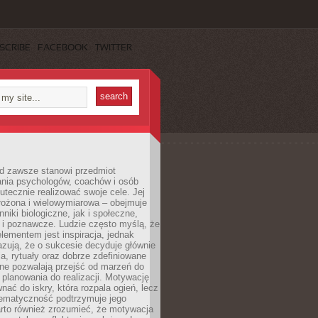
SCRIBE
FACEBOOK
TWITTER
d zawsze stanowi przedmiot
ania psychologów, coachów i osób
tecznie realizować swoje cele. Jej
złożona i wielowymiarowa – obejmuje
niki biologiczne, jak i społeczne,
 i poznawcze. Ludzie często myślą, że
ementem jest inspiracja, jednak
zują, że o sukcesie decyduje głównie
, rytuały oraz dobrze zdefiniowane
ne pozwalają przejść od marzeń do
d planowania do realizacji. Motywację
ać do iskry, która rozpala ogień, lecz
tematyczność podtrzymuje jego
arto również zrozumieć, że motywacja