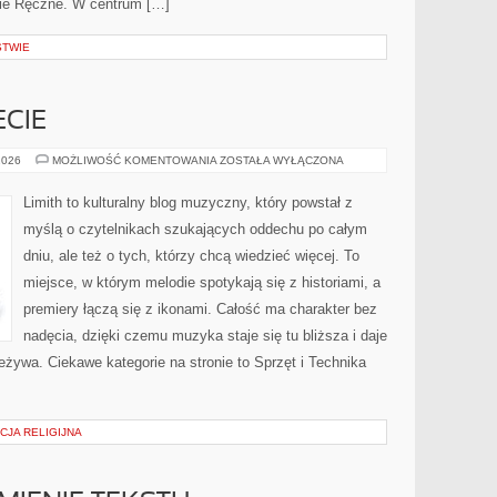
nie Ręczne. W centrum […]
STWIE
CIE
MUZYKA
2026
MOŻLIWOŚĆ KOMENTOWANIA
ZOSTAŁA WYŁĄCZONA
NA
ŚWIECIE
Limith to kulturalny blog muzyczny, który powstał z
myślą o czytelnikach szukających oddechu po całym
dniu, ale też o tych, którzy chcą wiedzieć więcej. To
miejsce, w którym melodie spotykają się z historiami, a
premiery łączą się z ikonami. Całość ma charakter bez
nadęcia, dzięki czemu muzyka staje się tu bliższa i daje
eżywa. Ciekawe kategorie na stronie to Sprzęt i Technika
CJA RELIGIJNA