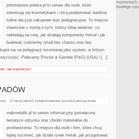
momentach z
(USA)
johnmasters-polska.pl to serwis dla osób, które
trwałego roz
interesują się kosmetykami i chcą podejmować bardziej
trafne decyzje zakupowe oraz pielęgnacyjne. To miejsce
stworzone z myślą o tych, którzy lubią wiedzieć, co
nakładają na cerę, jak działają komponenty formuł i jak
budować codzienny rytuał bez chaosu oraz bez
upia się na pielęgnacji rozumianej jako system, w którym
elastyczność. Polecamy Procter & Gamble (P&G) (USA) i […]
RIE I METAMORFOZY
DPADÓW
SEGREGACJA
2026
MOŻLIWOŚĆ KOMENTOWANIA
ZOSTAŁA WYŁĄCZONA
ODPADÓW
makmetalik.pl to serwis informacyjny poświęcony
tematyce odzysku oraz zbiórki materiałów do
przetworzenia. To miejsce dla osób i firm, które chcą
lepiej rozumieć, jak działa rynek metali, jak przygotować