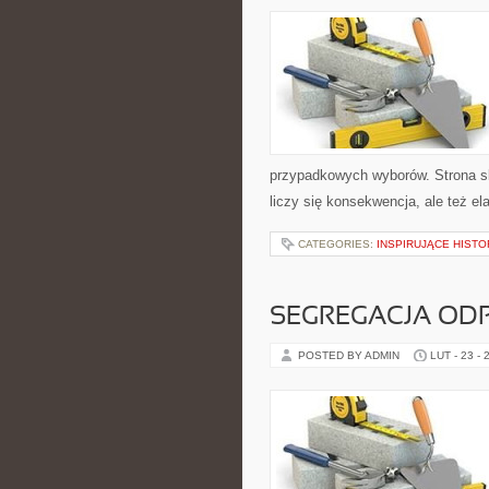
przypadkowych wyborów. Strona sk
liczy się konsekwencja, ale też 
CATEGORIES:
INSPIRUJĄCE HISTO
SEGREGACJA O
POSTED BY ADMIN
LUT - 23 - 