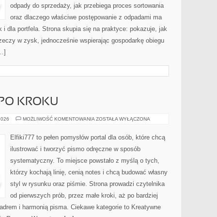
odpady do sprzedaży, jak przebiega proces sortowania
oraz dlaczego właściwe postępowanie z odpadami ma
 i dla portfela. Strona skupia się na praktyce: pokazuje, jak
zeczy w zysk, jednocześnie wspierając gospodarkę obiegu
…]
 PO KROKU
PROJEKTY
2026
MOŻLIWOŚĆ KOMENTOWANIA
ZOSTAŁA WYŁĄCZONA
KROK
PO
KROKU
Elfiki777 to pełen pomysłów portal dla osób, które chcą
ilustrować i tworzyć pismo odręczne w sposób
systematyczny. To miejsce powstało z myślą o tych,
którzy kochają linię, cenią notes i chcą budować własny
styl w rysunku oraz piśmie. Strona prowadzi czytelnika
od pierwszych prób, przez małe kroki, aż po bardziej
drem i harmonią pisma. Ciekawe kategorie to Kreatywne