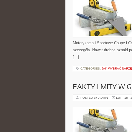
Motoryzacja i Sportowe Coupe i Ca
szczegóły. Nawet drobne oznaki p
[…]
CATEGORIES:
JAK WYBRAĆ NARZĘ
FAKTY I MITY W 
POSTED BY ADMIN
LUT - 18 - 