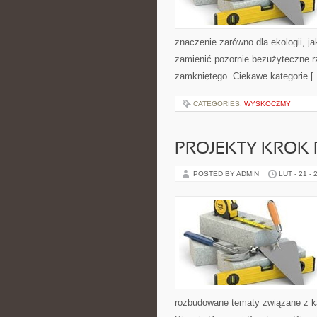
znaczenie zarówno dla ekologii, jak
zamienić pozornie bezużyteczne r
zamkniętego. Ciekawe kategorie [
CATEGORIES:
WYSKOCZMY
PROJEKTY KROK
POSTED BY ADMIN
LUT - 21 - 
rozbudowane tematy związane z ka