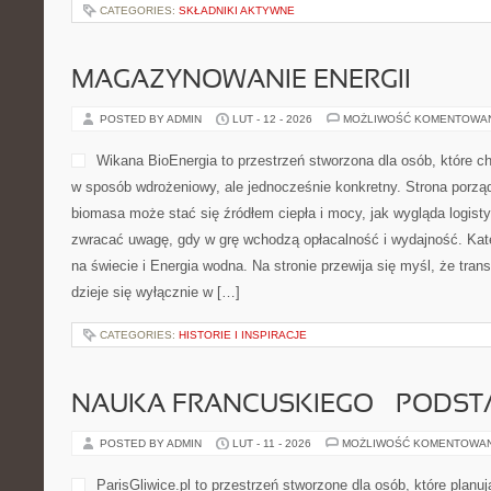
CATEGORIES:
SKŁADNIKI AKTYWNE
MAGAZYNOWANIE ENERGII
POSTED BY ADMIN
LUT - 12 - 2026
MOŻLIWOŚĆ KOMENTOWA
Wikana BioEnergia to przestrzeń stworzona dla osób, które ch
w sposób wdrożeniowy, ale jednocześnie konkretny. Strona porząd
biomasa może stać się źródłem ciepła i mocy, jak wygląda logist
zwracać uwagę, gdy w grę wchodzą opłacalność i wydajność. Kate
na świecie i Energia wodna. Na stronie przewija się myśl, że tran
dzieje się wyłącznie w […]
CATEGORIES:
HISTORIE I INSPIRACJE
NAUKA FRANCUSKIEGO – PODS
POSTED BY ADMIN
LUT - 11 - 2026
MOŻLIWOŚĆ KOMENTOWA
ParisGliwice.pl to przestrzeń stworzone dla osób, które planu