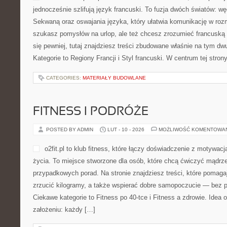
jednocześnie szlifują język francuski. To fuzja dwóch światów: w
Sekwaną oraz oswajania języka, który ułatwia komunikację w ro
szukasz pomysłów na urlop, ale też chcesz zrozumieć francusk
się pewniej, tutaj znajdziesz treści zbudowane właśnie na tym d
Kategorie to Regiony Francji i Styl francuski. W centrum tej strony
CATEGORIES:
MATERIAŁY BUDOWLANE
FITNESS I PODRÓŻE
POSTED BY ADMIN
LUT - 10 - 2026
MOŻLIWOŚĆ KOMENTOWA
o2fit.pl to klub fitness, które łączy doświadczenie z motywacj
życia. To miejsce stworzone dla osób, które chcą ćwiczyć mądrzej
przypadkowych porad. Na stronie znajdziesz treści, które pomaga
zrzucić kilogramy, a także wspierać dobre samopoczucie — bez pr
Ciekawe kategorie to Fitness po 40-tce i Fitness a zdrowie. Idea o
założeniu: każdy […]