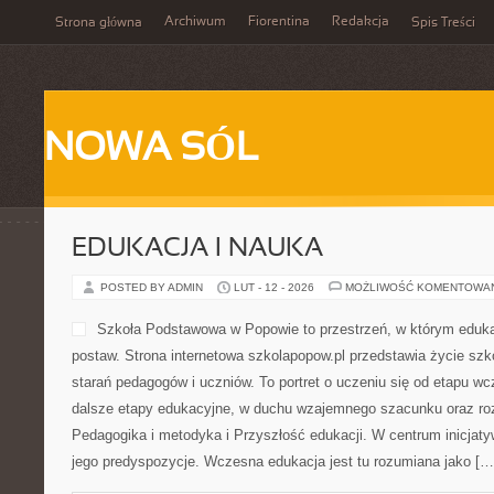
Archiwum
Fiorentina
Redakcja
Strona główna
Spis Treści
NOWA SÓL
EDUKACJA I NAUKA
POSTED BY ADMIN
LUT - 12 - 2026
MOŻLIWOŚĆ KOMENTOWA
Szkoła Podstawowa w Popowie to przestrzeń, w którym eduka
postaw. Strona internetowa szkolapopow.pl przedstawia życie szk
starań pedagogów i uczniów. To portret o uczeniu się od etapu w
dalsze etapy edukacyjne, w duchu wzajemnego szacunku oraz roz
Pedagogika i metodyka i Przyszłość edukacji. W centrum inicjaty
jego predyspozycje. Wczesna edukacja jest tu rozumiana jako […