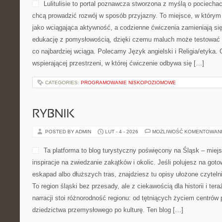
Lulitulisie to portal poznawcza stworzona z myślą o pociechac
chcą prowadzić rozwój w sposób przyjazny. To miejsce, w który
jako wciągająca aktywność, a codzienne ćwiczenia zamieniają się 
edukację z pomysłowością, dzięki czemu maluch może testować ró
co najbardziej wciąga. Polecamy Język angielski i Religia/etyka. 
wspierającej przestrzeni, w której ćwiczenie odbywa się […]
CATEGORIES:
PROGRAMOWANIE NISKOPOZIOMOWE
RYBNIK
POSTED BY ADMIN
LUT - 4 - 2026
MOŻLIWOŚĆ KOMENTOWAN
Ta platforma to blog turystyczny poświęcony na Śląsk – miej
inspiracje na zwiedzanie zakątków i okolic. Jeśli polujesz na go
eskapad albo dłuższych tras, znajdziesz tu opisy ułożone czyteln
To region śląski bez przesady, ale z ciekawością dla historii i te
narracji stoi różnorodność regionu: od tętniących życiem centrów 
dziedzictwa przemysłowego po kulturę. Ten blog […]