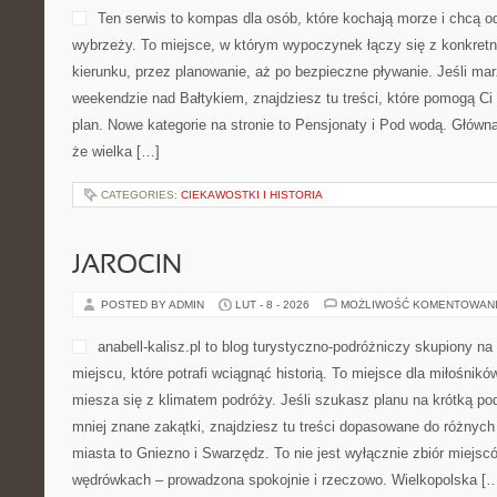
Ten serwis to kompas dla osób, które kochają morze i chcą o
wybrzeży. To miejsce, w którym wypoczynek łączy się z konkret
kierunku, przez planowanie, aż po bezpieczne pływanie. Jeśli m
weekendzie nad Bałtykiem, znajdziesz tu treści, które pomogą Ci
plan. Nowe kategorie na stronie to Pensjonaty i Pod wodą. Główną
że wielka […]
CATEGORIES:
CIEKAWOSTKI I HISTORIA
JAROCIN
POSTED BY ADMIN
LUT - 8 - 2026
MOŻLIWOŚĆ KOMENTOWAN
anabell-kalisz.pl to blog turystyczno-podróżniczy skupiony na
miejscu, które potrafi wciągnąć historią. To miejsce dla miłośnik
miesza się z klimatem podróży. Jeśli szukasz planu na krótką po
mniej znane zakątki, znajdziesz tu treści dopasowane do różnych
miasta to Gniezno i Swarzędz. To nie jest wyłącznie zbiór miejscó
wędrówkach – prowadzona spokojnie i rzeczowo. Wielkopolska [