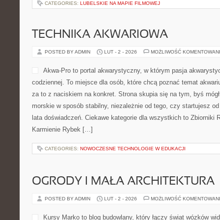
CATEGORIES:
LUBELSKIE NA MAPIE FILMOWEJ
TECHNIKA AKWARIOWA
POSTED BY ADMIN
LUT - 2 - 2026
MOŻLIWOŚĆ KOMENTOWAN
Akwa-Pro to portal akwarystyczny, w którym pasja akwarysty
codziennej. To miejsce dla osób, które chcą poznać temat akwar
za to z naciskiem na konkret. Strona skupia się na tym, byś mó
morskie w sposób stabilny, niezależnie od tego, czy startujesz o
lata doświadczeń. Ciekawe kategorie dla wszystkich to Zbiorniki 
Karmienie Rybek […]
CATEGORIES:
NOWOCZESNE TECHNOLOGIE W EDUKACJI
OGRODY I MAŁA ARCHITEKTURA
POSTED BY ADMIN
LUT - 2 - 2026
MOŻLIWOŚĆ KOMENTOWAN
Kursy Marko to blog budowlany, który łączy świat wózków wid