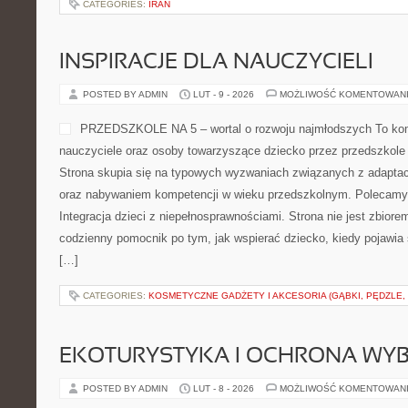
CATEGORIES:
IRAN
INSPIRACJE DLA NAUCZYCIELI
POSTED BY ADMIN
LUT - 9 - 2026
MOŻLIWOŚĆ KOMENTOWAN
PRZEDSZKOLE NA 5 – wortal o rozwoju najmłodszych To ko
nauczyciele oraz osoby towarzyszące dziecko przez przedszkole 
Strona skupia się na typowych wyzwaniach związanych z adaptacj
oraz nabywaniem kompetencji w wieku przedszkolnym. Polecamy P
Integracja dzieci z niepełnosprawnościami. Strona nie jest zbiorem 
codzienny pomocnik po tym, jak wspierać dziecko, kiedy pojawia 
[…]
CATEGORIES:
KOSMETYCZNE GADŻETY I AKCESORIA (GĄBKI, PĘDZLE,
EKOTURYSTYKA I OCHRONA WY
POSTED BY ADMIN
LUT - 8 - 2026
MOŻLIWOŚĆ KOMENTOWAN