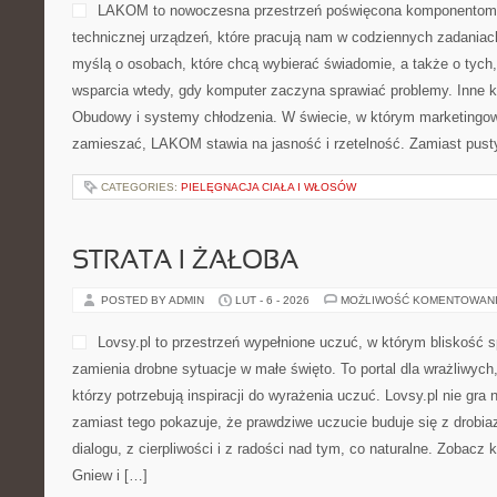
LAKOM to nowoczesna przestrzeń poświęcona komponentom
technicznej urządzeń, które pracują nam w codziennych zadaniac
myślą o osobach, które chcą wybierać świadomie, a także o tych,
wsparcia wtedy, gdy komputer zaczyna sprawiać problemy. Inne ka
Obudowy i systemy chłodzenia. W świecie, w którym marketingowe
zamieszać, LAKOM stawia na jasność i rzetelność. Zamiast pust
CATEGORIES:
PIELĘGNACJA CIAŁA I WŁOSÓW
STRATA I ŻAŁOBA
POSTED BY ADMIN
LUT - 6 - 2026
MOŻLIWOŚĆ KOMENTOWAN
Lovsy.pl to przestrzeń wypełnione uczuć, w którym bliskość s
zamienia drobne sytuacje w małe święto. To portal dla wrażliwych,
którzy potrzebują inspiracji do wyrażenia uczuć. Lovsy.pl nie gra
zamiast tego pokazuje, że prawdziwe uczucie buduje się z drobia
dialogu, z cierpliwości i z radości nad tym, co naturalne. Zobacz 
Gniew i […]