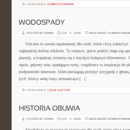
CATEGORIES:
KOMPOSTOWANIE
WODOSPADY
POSTED BY ADMIN
LUT - 4 - 2026
MOŻLIWOŚĆ KOMENTOWAN
Vulcans to serwis wyprawowy dla osób, które chcą zobaczyć 
najbardziej dzikiej odsłonie. To miejsce, gdzie podróż staje się o
planety, a krajobraz zmienia się z każdym kolejnym kilometrem. J
ognia, gejzery oraz spadające nurty, znajdziesz tu inspiracje do p
podpowiedzi terenowe, które pomagają przeżyć przygodę z głową.
tych, którzy wolą trasy prowadzące […]
CATEGORIES:
LOUIS VUITTON
HISTORIA OBUWIA
POSTED BY ADMIN
LUT - 3 - 2026
MOŻLIWOŚĆ KOMENTOWAN
Spadlabuta to przestrzeń stworzone dla osób, które chcą zao