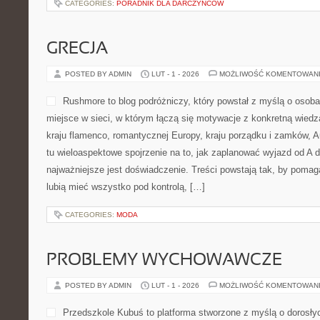
CATEGORIES:
PORADNIK DLA DARCZYŃCÓW
GRECJA
POSTED BY ADMIN
LUT - 1 - 2026
MOŻLIWOŚĆ KOMENTOWAN
Rushmore to blog podróżniczy, który powstał z myślą o osob
miejsce w sieci, w którym łączą się motywacje z konkretną wiedzą
kraju flamenco, romantycznej Europy, kraju porządku i zamków, Au
tu wieloaspektowe spojrzenie na to, jak zaplanować wyjazd od A
najważniejsze jest doświadczenie. Treści powstają tak, by poma
lubią mieć wszystko pod kontrolą, […]
CATEGORIES:
MODA
PROBLEMY WYCHOWAWCZE
POSTED BY ADMIN
LUT - 1 - 2026
MOŻLIWOŚĆ KOMENTOWAN
Przedszkole Kubuś to platforma stworzone z myślą o dorosł