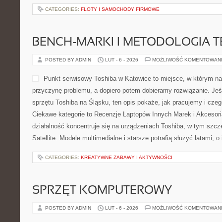
CATEGORIES:
FLOTY I SAMOCHODY FIRMOWE
BENCH-MARKI I METODOLOGIA 
POSTED BY ADMIN
LUT - 6 - 2026
MOŻLIWOŚĆ KOMENTOWAN
Punkt serwisowy Toshiba w Katowice to miejsce, w którym n
przyczynę problemu, a dopiero potem dobieramy rozwiązanie. Jeśl
sprzętu Toshiba na Śląsku, ten opis pokaże, jak pracujemy i cz
Ciekawe kategorie to Recenzje Laptopów Innych Marek i Akcesoria
działalność koncentruje się na urządzeniach Toshiba, w tym szczeg
Satellite. Modele multimedialne i starsze potrafią służyć latami, o 
CATEGORIES:
KREATYWNE ZABAWY I AKTYWNOŚCI
SPRZĘT KOMPUTEROWY
POSTED BY ADMIN
LUT - 6 - 2026
MOŻLIWOŚĆ KOMENTOWAN