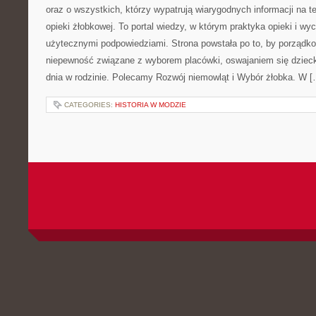
oraz o wszystkich, którzy wypatrują wiarygodnych informacji na t
opieki żłobkowej. To portal wiedzy, w którym praktyka opieki i wy
użytecznymi podpowiedziami. Strona powstała po to, by porządk
niepewność związane z wyborem placówki, oswajaniem się dziecka
dnia w rodzinie. Polecamy Rozwój niemowląt i Wybór żłobka. W [
CATEGORIES:
HISTORIA W MODZIE