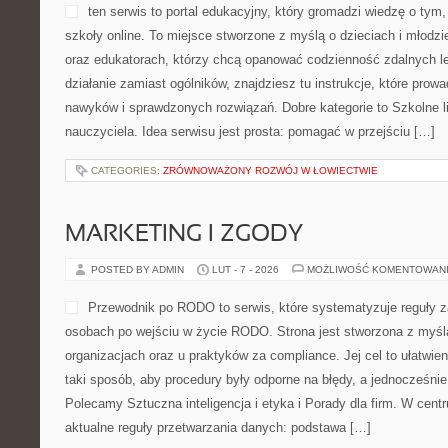
ten serwis to portal edukacyjny, który gromadzi wiedzę o tym
szkoły online. To miejsce stworzone z myślą o dzieciach i młod
oraz edukatorach, którzy chcą opanować codzienność zdalnych lekc
działanie zamiast ogólników, znajdziesz tu instrukcje, które prow
nawyków i sprawdzonych rozwiązań. Dobre kategorie to Szkolne lif
nauczyciela. Idea serwisu jest prosta: pomagać w przejściu […]
CATEGORIES:
ZRÓWNOWAŻONY ROZWÓJ W ŁOWIECTWIE
MARKETING I ZGODY
POSTED BY ADMIN
LUT - 7 - 2026
MOŻLIWOŚĆ KOMENTOWAN
Przewodnik po RODO to serwis, które systematyzuje reguły z
osobach po wejściu w życie RODO. Strona jest stworzona z myśl
organizacjach oraz u praktyków za compliance. Jej cel to ułatwieni
taki sposób, aby procedury były odporne na błędy, a jednocześni
Polecamy Sztuczna inteligencja i etyka i Porady dla firm. W cent
aktualne reguły przetwarzania danych: podstawa […]