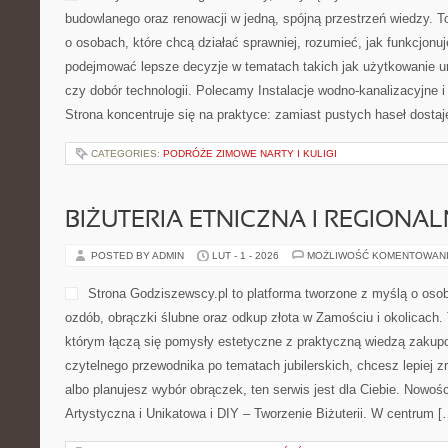
budowlanego oraz renowacji w jedną, spójną przestrzeń wiedzy. 
o osobach, które chcą działać sprawniej, rozumieć, jak funkcjonuje
podejmować lepsze decyzje w tematach takich jak użytkowanie u
czy dobór technologii. Polecamy Instalacje wodno-kanalizacyjne 
Strona koncentruje się na praktyce: zamiast pustych haseł dostaj
CATEGORIES:
PODRÓŻE ZIMOWE NARTY I KULIGI
BIŻUTERIA ETNICZNA I REGIONA
POSTED BY ADMIN
LUT - 1 - 2026
MOŻLIWOŚĆ KOMENTOWAN
Strona Godziszewscy.pl to platforma tworzone z myślą o osoba
ozdób, obrączki ślubne oraz odkup złota w Zamościu i okolicach.
którym łączą się pomysły estetyczne z praktyczną wiedzą zakup
czytelnego przewodnika po tematach jubilerskich, chcesz lepiej 
albo planujesz wybór obrączek, ten serwis jest dla Ciebie. Nowości
Artystyczna i Unikatowa i DIY – Tworzenie Biżuterii. W centrum [