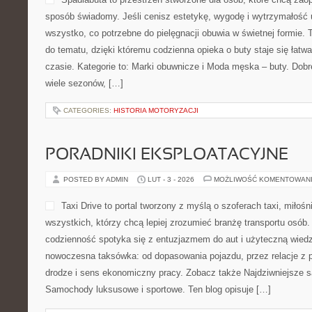
sposób świadomy. Jeśli cenisz estetykę, wygodę i wytrzymałość u
wszystko, co potrzebne do pielęgnacji obuwia w świetnej formie.
do tematu, dzięki któremu codzienna opieka o buty staje się łatwa
czasie. Kategorie to: Marki obuwnicze i Moda męska – buty. Dobre
wiele sezonów, […]
CATEGORIES:
HISTORIA MOTORYZACJI
PORADNIKI EKSPLOATACYJNE
POSTED BY ADMIN
LUT - 3 - 2026
MOŻLIWOŚĆ KOMENTOWAN
Taxi Drive to portal tworzony z myślą o szoferach taxi, miłoś
wszystkich, którzy chcą lepiej zrozumieć branżę transportu osób.
codzienność spotyka się z entuzjazmem do aut i użyteczną wiedzą
nowoczesna taksówka: od dopasowania pojazdu, przez relacje z 
drodze i sens ekonomiczny pracy. Zobacz także Najdziwniejsze 
Samochody luksusowe i sportowe. Ten blog opisuje […]