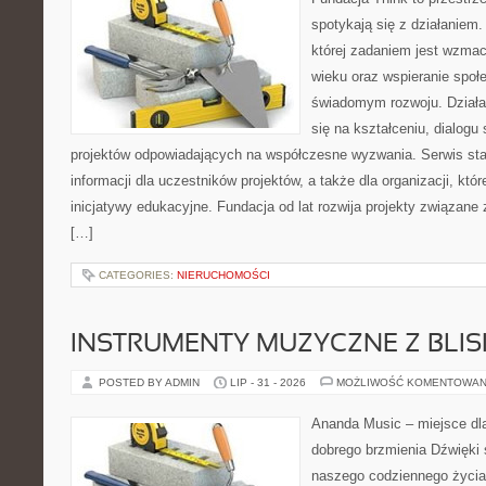
spotykają się z działaniem
której zadaniem jest wzmac
wieku oraz wspieranie społ
świadomym rozwoju. Działal
się na kształceniu, dialogu
projektów odpowiadających na współczesne wyzwania. Serwis sta
informacji dla uczestników projektów, a także dla organizacji, któ
inicjatywy edukacyjne. Fundacja od lat rozwija projekty związan
[…]
CATEGORIES:
NIERUCHOMOŚCI
INSTRUMENTY MUZYCZNE Z BLI
POSTED BY ADMIN
LIP - 31 - 2026
MOŻLIWOŚĆ KOMENTOWAN
Ananda Music – miejsce dl
dobrego brzmienia Dźwięki 
naszego codziennego życia