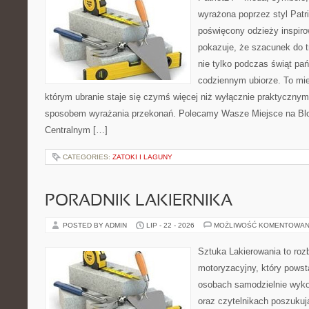
wyrażona poprzez styl Patri
poświęcony odzieży inspirow
pokazuje, że szacunek do 
nie tylko podczas świąt pa
codziennym ubiorze. To miej
którym ubranie staje się czymś więcej niż wyłącznie praktyczny
sposobem wyrażania przekonań. Polecamy Wasze Miejsce na Blog
Centralnym […]
CATEGORIES:
ZATOKI I LAGUNY
PORADNIK LAKIERNIKA
POSTED BY ADMIN
LIP - 22 - 2026
MOŻLIWOŚĆ KOMENTOWAN
Sztuka Lakierowania to roz
motoryzacyjny, który powst
osobach samodzielnie wyk
oraz czytelnikach poszukuj