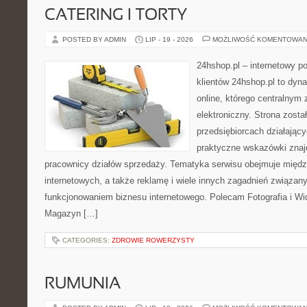
CATERING I TORTY
POSTED BY ADMIN
LIP - 19 - 2026
MOŻLIWOŚĆ KOMENTOWAN
24hshop.pl – internetowy p
klientów 24hshop.pl to dyn
online, którego centralnym 
elektroniczny. Strona zost
przedsiębiorcach działający
praktyczne wskazówki znajd
pracownicy działów sprzedaży. Tematyka serwisu obejmuje międz
internetowych, a także reklamę i wiele innych zagadnień związa
funkcjonowaniem biznesu internetowego. Polecam Fotografia i Wid
Magazyn […]
CATEGORIES:
ZDROWIE ROWERZYSTY
RUMUNIA