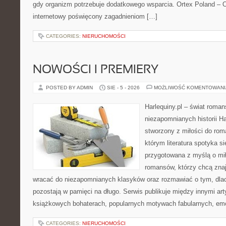
gdy organizm potrzebuje dodatkowego wsparcia. Ortex Poland – O
internetowy poświęcony zagadnieniom […]
CATEGORIES:
NIERUCHOMOŚCI
NOWOŚCI I PREMIERY
POSTED BY ADMIN
SIE - 5 - 2026
MOŻLIWOŚĆ KOMENTOWAN
Harlequiny.pl – świat roman
niezapomnianych historii Ha
stworzony z miłości do roma
którym literatura spotyka s
przygotowana z myślą o mił
romansów, którzy chcą znaj
wracać do niezapomnianych klasyków oraz rozmawiać o tym, dlacz
pozostają w pamięci na długo. Serwis publikuje między innymi ar
książkowych bohaterach, popularnych motywach fabularnych, emo
CATEGORIES:
NIERUCHOMOŚCI