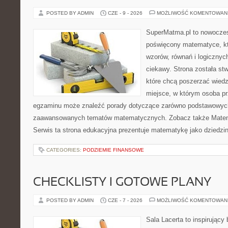
POSTED BY ADMIN
CZE - 9 - 2026
MOŻLIWOŚĆ KOMENTOWAN
SuperMatma.pl to nowoczes
poświęcony matematyce, któ
wzorów, równań i logicznyc
ciekawy. Strona została st
które chcą poszerzać wied
miejsce, w którym osoba pr
egzaminu może znaleźć porady dotyczące zarówno podstawowych z
zaawansowanych tematów matematycznych. Zobacz także Matem
Serwis ta strona edukacyjna prezentuje matematykę jako dziedzin
CATEGORIES:
PODZIEMIE FINANSOWE
CHECKLISTY I GOTOWE PLANY
POSTED BY ADMIN
CZE - 7 - 2026
MOŻLIWOŚĆ KOMENTOWAN
Sala Lacerta to inspirujący