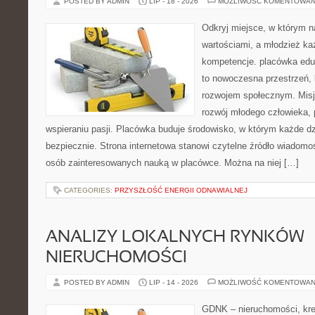
POSTED BY ADMIN
LIP - 18 - 2026
MOŻLIWOŚĆ KOMENTOWAN
Odkryj miejsce, w którym n
wartościami, a młodzież ka
kompetencje. placówka edu
to nowoczesna przestrzeń, k
rozwojem społecznym. Misj
rozwój młodego człowieka,
wspieraniu pasji. Placówka buduje środowisko, w którym każde d
bezpiecznie. Strona internetowa stanowi czytelne źródło wiadomoś
osób zainteresowanych nauką w placówce. Można na niej […]
CATEGORIES:
PRZYSZŁOŚĆ ENERGII ODNAWIALNEJ
ANALIZY LOKALNYCH RYNKÓW
NIERUCHOMOŚCI
POSTED BY ADMIN
LIP - 14 - 2026
MOŻLIWOŚĆ KOMENTOWAN
GDNK – nieruchomości, kre