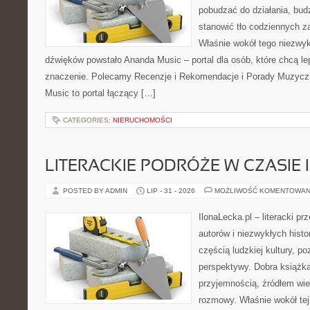
pobudzać do działania, bud
stanowić tło codziennych za
Właśnie wokół tego niezwyk
dźwięków powstało Ananda Music – portal dla osób, które chcą lep
znaczenie. Polecamy Recenzje i Rekomendacje i Porady Muzycz
Music to portal łączący […]
CATEGORIES:
NIERUCHOMOŚCI
LITERACKIE PODRÓŻE W CZASIE 
POSTED BY ADMIN
LIP - 31 - 2026
MOŻLIWOŚĆ KOMENTOWAN
IlonaLecka.pl – literacki p
autorów i niezwykłych histor
częścią ludzkiej kultury, 
perspektywy. Dobra książk
przyjemnością, źródłem wi
rozmowy. Właśnie wokół tej 