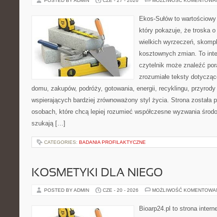
POSTED BY ADMIN
CZE - 27 - 2026
MOŻLIWOŚĆ KOMENTOWA
Ekos-Sułów to wartościowy 
który pokazuje, że troska 
wielkich wyrzeczeń, skompl
kosztownych zmian. To int
czytelnik może znaleźć por
zrozumiałe teksty dotyczą
domu, zakupów, podróży, gotowania, energii, recyklingu, przyrod
wspierających bardziej zrównoważony styl życia. Strona została
osobach, które chcą lepiej rozumieć współczesne wyzwania środ
szukają […]
CATEGORIES:
BADANIA PROFILAKTYCZNE
KOSMETYKI DLA NIEGO
POSTED BY ADMIN
CZE - 20 - 2026
MOŻLIWOŚĆ KOMENTOWA
Bioarp24.pl to strona intern