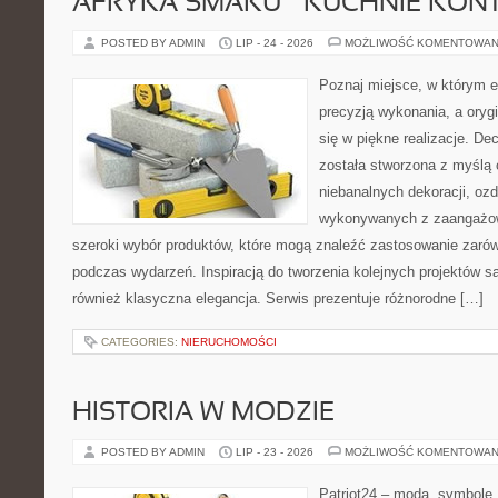
AFRYKA SMAKU – KUCHNIE KON
POSTED BY ADMIN
LIP - 24 - 2026
MOŻLIWOŚĆ KOMENTOWAN
Poznaj miejsce, w którym e
precyzją wykonania, a oryg
się w piękne realizacje. Dec
została stworzona z myślą
niebanalnych dekoracji, oz
wykonywanych z zaangażow
szeroki wybór produktów, które mogą znaleźć zastosowanie zarów
podczas wydarzeń. Inspiracją do tworzenia kolejnych projektów są
również klasyczna elegancja. Serwis prezentuje różnorodne […]
CATEGORIES:
NIERUCHOMOŚCI
HISTORIA W MODZIE
POSTED BY ADMIN
LIP - 23 - 2026
MOŻLIWOŚĆ KOMENTOWAN
Patriot24 – moda, symbole,