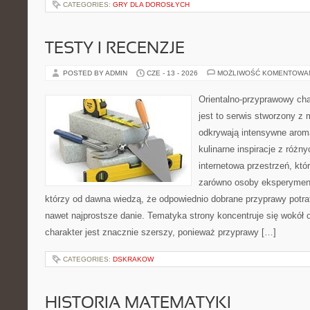
CATEGORIES:
GRY DLA DOROSŁYCH
TESTY I RECENZJE
POSTED BY ADMIN
CZE - 13 - 2026
MOŻLIWOŚĆ KOMENTOWA
Orientalno-przyprawowy char
jest to serwis stworzony z 
odkrywają intensywne aroma
kulinarne inspiracje z różny
internetowa przestrzeń, kt
zarówno osoby eksperymentu
którzy od dawna wiedzą, że odpowiednio dobrane przyprawy potraf
nawet najprostsze danie. Tematyka strony koncentruje się wokół or
charakter jest znacznie szerszy, ponieważ przyprawy […]
CATEGORIES:
DSKRAKOW
HISTORIA MATEMATYKI