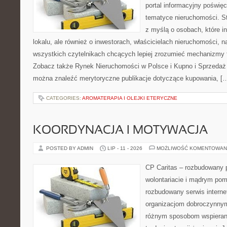
portal informacyjny poświę
tematyce nieruchomości. S
z myślą o osobach, które i
lokalu, ale również o inwestorach, właścicielach nieruchomości, 
wszystkich czytelnikach chcących lepiej zrozumieć mechanizmy 
Zobacz także Rynek Nieruchomości w Polsce i Kupno i Sprzedaż
można znaleźć merytoryczne publikacje dotyczące kupowania, [
CATEGORIES:
AROMATERAPIA I OLEJKI ETERYCZNE
KOORDYNACJA I MOTYWACJA
POSTED BY ADMIN
LIP - 11 - 2026
MOŻLIWOŚĆ KOMENTOWAN
CP Caritas – rozbudowany p
wolontariacie i mądrym pom
rozbudowany serwis intern
organizacjom dobroczynnym,
różnym sposobom wspierani