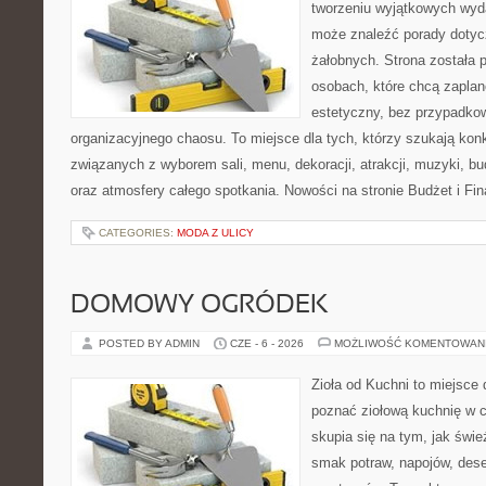
tworzeniu wyjątkowych wyda
może znaleźć porady dotyc
żałobnych. Strona została 
osobach, które chcą zapla
estetyczny, bez przypadkow
organizacyjnego chaosu. To miejsce dla tych, którzy szukają kon
związanych z wyborem sali, menu, dekoracji, atrakcji, muzyki, b
oraz atmosfery całego spotkania. Nowości na stronie Budżet i Fin
CATEGORIES:
MODA Z ULICY
DOMOWY OGRÓDEK
POSTED BY ADMIN
CZE - 6 - 2026
MOŻLIWOŚĆ KOMENTOWAN
Zioła od Kuchni to miejsce d
poznać ziołową kuchnię w 
skupia się na tym, jak świe
smak potraw, napojów, des