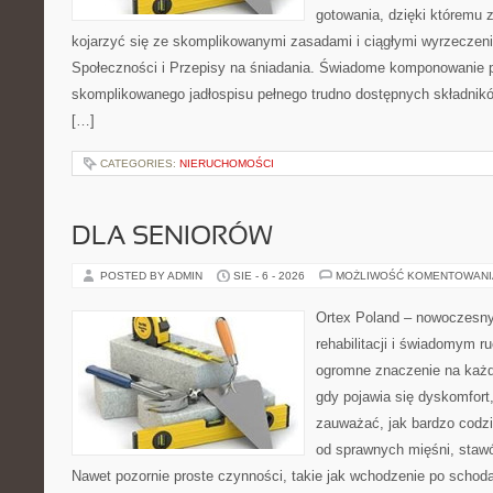
gotowania, dzięki któremu 
kojarzyć się ze skomplikowanymi zasadami i ciągłymi wyrzeczen
Społeczności i Przepisy na śniadania. Świadome komponowanie 
skomplikowanego jadłospisu pełnego trudno dostępnych składnikó
[…]
CATEGORIES:
NIERUCHOMOŚCI
DLA SENIORÓW
POSTED BY ADMIN
SIE - 6 - 2026
MOŻLIWOŚĆ KOMENTOWAN
Ortex Poland – nowoczesny p
rehabilitacji i świadomym 
ogromne znaczenie na każd
gdy pojawia się dyskomfort
zauważać, jak bardzo codz
od sprawnych mięśni, stawó
Nawet pozornie proste czynności, takie jak wchodzenie po schoda