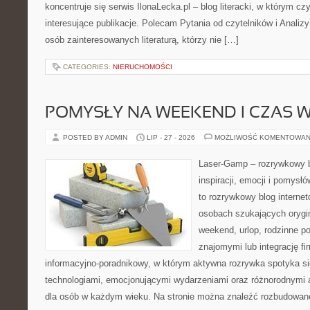
koncentruje się serwis IlonaLecka.pl – blog literacki, w którym c
interesujące publikacje. Polecam Pytania od czytelników i Analizy 
osób zainteresowanych literaturą, którzy nie […]
CATEGORIES:
NIERUCHOMOŚCI
POMYSŁY NA WEEKEND I CZAS 
POSTED BY ADMIN
LIP - 27 - 2026
MOŻLIWOŚĆ KOMENTOWAN
Laser-Gamp – rozrywkowy b
inspiracji, emocji i pomys
to rozrywkowy blog internet
osobach szukających orygin
weekend, urlop, rodzinne po
znajomymi lub integrację fi
informacyjno-poradnikowy, w którym aktywna rozrywka spotyka si
technologiami, emocjonującymi wydarzeniami oraz różnorodnymi 
dla osób w każdym wieku. Na stronie można znaleźć rozbudowane 