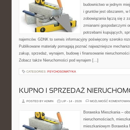
budownictwo w jednym mie
i gruntów jest obszarem, 
zobowiązania łączą się z z
zmianami gospodarczymi or
potrzebami kupujących, sprz
najemców. GDNK to serwis informacyjny poświęcony szeroko ro
Publikowane materiały pomagają poznać najważniejsze mechaniz
zakup, sprzedaż, wynajem, budowę i finansowanie nieruchomości 
Zobacz także Nieruchomości pod wynajem […]
CATEGORIES:
PSYCHOSOMATYKA
KUPNO I SPRZEDAŻ NIERUCHOM
POSTED BY ADMIN
LIP - 14 - 2026
MOŻLIWOŚĆ KOMENTOWAN
Borawska Mieszkania – ob
nieruchomościach, mieszka
mieszkaniowym Borawska Mi