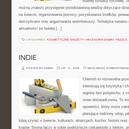
trudnej sytuacji życiowej. 
można znaleźć przystępnie przedstawioną wiedzę dotyczące działa
na świecie, organizowania pomocy, pozyskiwania środków, prowad
darczyńcami oraz angażowania wolontariuszy. Tematyka serwisu 
aktualności ze świata […]
CATEGORIES:
KOSMETYCZNE GADŻETY I AKCESORIA (GĄBKI, PĘDZLE,
INDIE
POSTED BY ADMIN
LIP - 6 - 2026
MOŻLIWOŚĆ KOMENTOWAN
Cherrish to różnorodna prze
interesują się turystyką i
regiony bez pośpiechu, z ci
nowe doświadczenia. To mi
opowieści, który może zai
planujące rodzinny urlop, ja
lubią czytać o świecie, kulturach, atrakcjach, kuchni, historii ora
krajów. Strona łączy w sobie podróżnicze ciekawostki z lekkim,