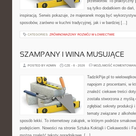
przetworów. To praktyczny p
są tylko dodatkiem do dań, 
inspiracją. Serwis pokazuje, że majeranek mogą być wykorzysty
sposobów, zarówno w kuchni tradycyjnej, jak i w bardziej […]
CATEGORIES:
ZRÓWNOWAŻONY ROZWÓJ W ŁOWIECTWIE
SZAMPANY I WINA MUSUJĄCE
POSTED BY ADMIN
CZE - 6 - 2026
MOŻLIWOŚĆ KOMENTOWAN
TadzikPije.pl to wielowątko
napojom z procentami, w k
znaleźć ciekawe treści dot
została stworzona z myślą 
zgłębiać sekrety produkcji 
tematy związane z alkohol
sposób lekki. To internetowy zakątek, w którym podróże smakowe
podejściem. Nowości na stronie Sztuka Koktajli i Ciekawostki i Fak
można znaleźć teksty poradnikowe, […]