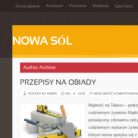
Archiwum
Fiorentina
Redakcja
Strona główna
Spis Treści
NOWA SÓL
Author Archive
PRZEPISY NA OBIADY
POSTED BY ADMIN
SIE - 8 - 2026
MOŻLIWOŚĆ KOMENTOWAN
Mądrość na Talerzu – prakt
codziennym żywieniu Mądroś
poświęcony zdrowemu odżyw
codziennym wyborom żywie
którym teoria spotyka się 