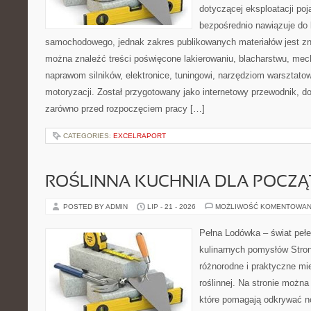
dotyczącej eksploatacji po
bezpośrednio nawiązuje do 
samochodowego, jednak zakres publikowanych materiałów jest zn
można znaleźć treści poświęcone lakierowaniu, blacharstwu, mec
naprawom silników, elektronice, tuningowi, narzędziom warsztatow
motoryzacji. Został przygotowany jako internetowy przewodnik, 
zarówno przed rozpoczęciem pracy […]
CATEGORIES:
EXCELRAPORT
ROŚLINNA KUCHNIA DLA POCZ
POSTED BY ADMIN
LIP - 21 - 2026
MOŻLIWOŚĆ KOMENTOWAN
Pełna Lodówka – świat peł
kulinarnych pomysłów Stro
różnorodne i praktyczne mi
roślinnej. Na stronie można
które pomagają odkrywać 