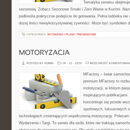
Tematyka serwisu obejmuje
sezonową. Zobacz Sezonowe Smaki i Zero Waste w Kuchni. Naz
podkreśla praktyczne podejście do gotowania. Pełna lodówka nie
dużej ilości niewykorzystywanej żywności. Może być symbolem 
CATEGORIES:
WYZWANIA I PLANY TRENINGOWE
MOTORYZACJA
POSTED BY ADMIN
LIP - 21 - 2026
MOŻLIWOŚĆ KOMENTOWAN
MFactory – świat samochod
premium MFactory to rozb
motoryzacji, w którym pasja
inspirującymi publikacjami
koncentruje się przede ws
sportowych, luksusowych 
technologiach zmieniających współczesną motoryzację. Polecam H
Wydarzenia i Targi. To serwis dla osób, które nie traktują samoc
służącego do przemieszczania się. Dla wielu czytelników auto je