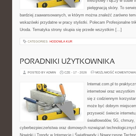
lifestylowy i łączy w sobie
pielęgnacją skóry. To serwi
bardziej zaawansowanych, w którym można znaleźć zarówno temat
wskazówki przydatne w pracy stylistki. Polecam Profesjonalne tri
Uroda. Tematyka strony skupia się przede wszystkim […]
CATEGORIES:
HODOWLA KUR
PORADNIKI UŻYTKOWNIKA
POSTED BY ADMIN
CZE - 17 - 2026
MOŻLIWOŚĆ KOMENTOWA
Internat.com.pl to praktyc
internetowi oraz wszystkim
się z codziennym korzystan
może być dobrym miejscem 
przyswoić świecie internet
światłowodów, 5G, chmury, 
cyberbezpieczeństwa oraz domowych rozwiązań technologicznych
Nowinki i Trendy w Internecie i Światłowody i Nowoczesne Techno