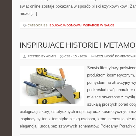
świat online zostaje pokazana w sposób bliski użytkownikowi. Zami
może […]
CATEGORIES:
EDUKACJA DOMOWA I WSPARCIE W NAUCE
INSPIRUJĄCE HISTORIE I METAM
POSTED BY ADMIN
CZE - 15 - 2026
MOŻLIWOŚĆ KOMENTOWA
Serwis lifestylowy poświęcon
produktom kosmetycznym, u
pomysłom na atrakcyjny wyg
podkreślać swój charakter n
miejsce stworzone z myślą 
szukają prostych porad dot
pielęgnacji skóry, estetycznych inspiracji oraz kosmetycznych ro
inspiracyjny ton z tematyką bliską osobom, które interesują się m
elegancją i urodą bez sztywnych schematów. Polecamy Poradnik 