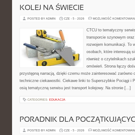
KOLEJ NA ŚWIECIE
POSTED BY ADMIN
CZE - 5 - 2026
MOŻLIWOŚĆ KOMENTOWAN
CTCU to tematyczny serwis,
transporcie szynowym oraz
rozwojem komunikacji. To w
osobach, które interesują s
również o czytelnikach szu
omówień. Strona łączy dośw
przystępną narracją, dzięki czemu może zainteresować zarówno c
techniczne ciekawostki. Ciekawe linki to Superszybkie Pociągi i
osią tematyczną serwisu jest transport kolejowy. Na stronie […]
CATEGORIES:
EDUKACJA
PORADNIK DLA POCZĄTKUJĄCY
POSTED BY ADMIN
CZE - 5 - 2026
MOŻLIWOŚĆ KOMENTOWAN