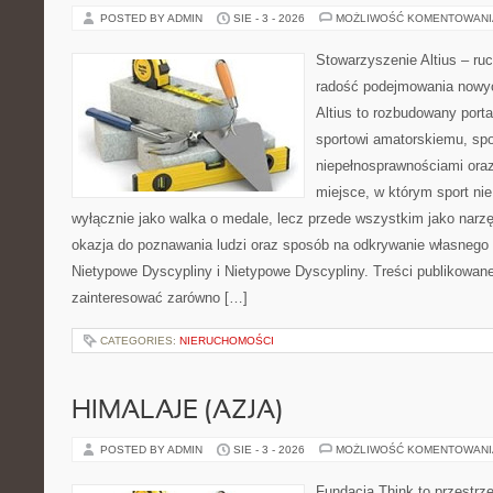
POSTED BY ADMIN
SIE - 3 - 2026
MOŻLIWOŚĆ KOMENTOWAN
Stowarzyszenie Altius – ru
radość podejmowania nowy
Altius to rozbudowany port
sportowi amatorskiemu, spo
niepełnosprawnościami ora
miejsce, w którym sport nie
wyłącznie jako walka o medale, lecz przede wszystkim jako narzę
okazja do poznawania ludzi oraz sposób na odkrywanie własnego
Nietypowe Dyscypliny i Nietypowe Dyscypliny. Treści publikowan
zainteresować zarówno […]
CATEGORIES:
NIERUCHOMOŚCI
HIMALAJE (AZJA)
POSTED BY ADMIN
SIE - 3 - 2026
MOŻLIWOŚĆ KOMENTOWAN
Fundacja Think to przestrz